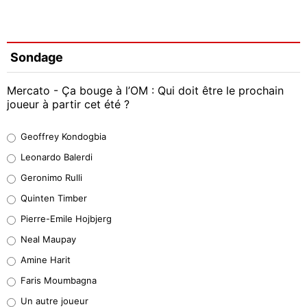
Sondage
Mercato - Ça bouge à l’OM : Qui doit être le prochain
joueur à partir cet été ?
Geoffrey Kondogbia
Geoffrey Kondogbia
38%
Leonardo Balerdi
Leonardo Balerdi
Geronimo Rulli
32%
Quinten Timber
Geronimo Rulli
Pierre-Emile Hojbjerg
5%
Neal Maupay
Quinten Timber
Amine Harit
1%
Faris Moumbagna
Pierre-Emile Hojbjerg
Un autre joueur