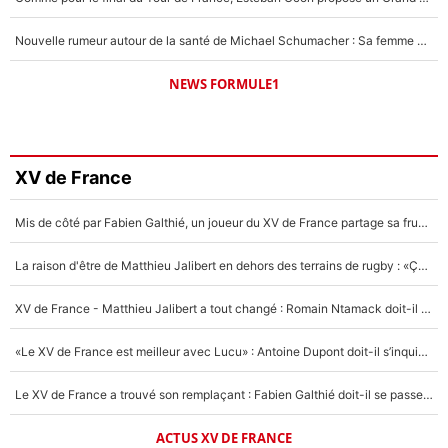
Nouvelle rumeur autour de la santé de Michael Schumacher : Sa femme Corinna sort du silence
NEWS FORMULE1
XV de France
Mis de côté par Fabien Galthié, un joueur du XV de France partage sa frustration : «ils ne me l’ont pas dit tout de suite»
La raison d'être de Matthieu Jalibert en dehors des terrains de rugby : «Ça m'atteint autant que si tu touches à un membre de ma famille»
XV de France - Matthieu Jalibert a tout changé : Romain Ntamack doit-il s’inquiéter pour sa place à un an de la Coupe du monde ?
«Le XV de France est meilleur avec Lucu» : Antoine Dupont doit-il s’inquiéter pour sa place ?
Le XV de France a trouvé son remplaçant : Fabien Galthié doit-il se passer d'Antoine Dupont ?
ACTUS XV DE FRANCE