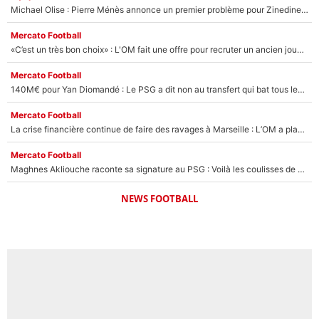
Michael Olise : Pierre Ménès annonce un premier problème pour Zinedine Zidane en équipe de France
Mercato Football
«C’est un très bon choix» : L'OM fait une offre pour recruter un ancien joueur du PSG... et c'est validé dans l'After Foot !
Mercato Football
140M€ pour Yan Diomandé : Le PSG a dit non au transfert qui bat tous les records sur le mercato
Mercato Football
La crise financière continue de faire des ravages à Marseille : L’OM a placé 12 joueurs sur le marché des transferts… et ça pourrait lui rapporter près de 100M€ !
Mercato Football
Maghnes Akliouche raconte sa signature au PSG : Voilà les coulisses de son transfert de rêve à 50M€
NEWS FOOTBALL