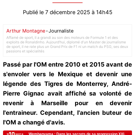
Publié le 7 décembre 2025 à 14h45
Arthur Montagne
-
Journaliste
Affamé de sport, il a grandi au son des moteurs de Formule 1 et des
exploits de Ronaldinho. Aujourd’hui, diplomé d'un Master de journalisme
de sport, il ne rate plus un Grand Prix de F1 ni un match du PSG, ses deux
passions et spécialités
Passé par l'OM entre 2010 et 2015 avant de
s'envoler vers le Mexique et devenir une
légende des Tigres de Monterrey, André-
Pierre Gignac avait affiché sa volonté de
revenir à Marseille pour en devenir
l'entraineur. Cependant, l'ancien buteur de
l'OM a changé d'avis.