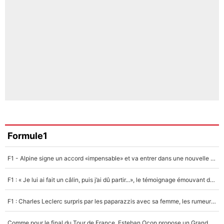
Formule1
F1 - Alpine signe un accord «impensable» et va entrer dans une nouvelle dimension : Grande nouvelle pour Pierre Gasly !
F1 : « Je lui ai fait un câlin, puis j’ai dû partir...», le témoignage émouvant de Max Verstappen sur sa fille
F1 : Charles Leclerc surpris par les paparazzis avec sa femme, les rumeurs étaient vraies !
Comme pour le final du Tour de France, Esteban Ocon propose un Grand Prix de Formule 1 à Paris : «Autour de l’Arc de Triomphe, ce serait génial» !