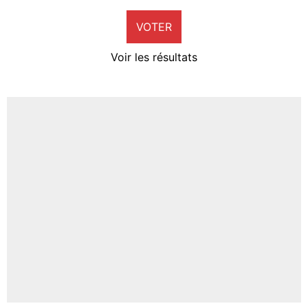
9%
VOTER
Neal Maupay
4%
Voir les résultats
Amine Harit
3%
Faris Moumbagna
5%
Un autre joueur
5%
1544 personnes ont participé aux votes.