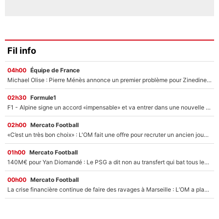
Fil info
04h00
Équipe de France
Michael Olise : Pierre Ménès annonce un premier problème pour Zinedine Zidane en équipe de France
02h30
Formule1
F1 - Alpine signe un accord «impensable» et va entrer dans une nouvelle dimension : Grande nouvelle pour Pierre Gasly !
02h00
Mercato Football
«C’est un très bon choix» : L'OM fait une offre pour recruter un ancien joueur du PSG... et c'est validé dans l'After Foot !
01h00
Mercato Football
140M€ pour Yan Diomandé : Le PSG a dit non au transfert qui bat tous les records sur le mercato
00h00
Mercato Football
La crise financière continue de faire des ravages à Marseille : L’OM a placé 12 joueurs sur le marché des transferts… et ça pourrait lui rapporter près de 100M€ !