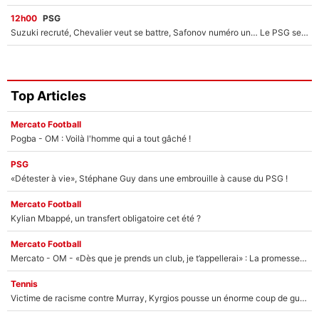
12h00
PSG
Suzuki recruté, Chevalier veut se battre, Safonov numéro un… Le PSG se lance encore dans un gros chantier pour le poste de gardien de but
Top Articles
Mercato Football
Pogba - OM : Voilà l'homme qui a tout gâché !
PSG
«Détester à vie», Stéphane Guy dans une embrouille à cause du PSG !
Mercato Football
Kylian Mbappé, un transfert obligatoire cet été ?
Mercato Football
Mercato - OM - «Dès que je prends un club, je t’appellerai» : La promesse de Marcelino au moment de claquer la porte
Tennis
Victime de racisme contre Murray, Kyrgios pousse un énorme coup de gueule !