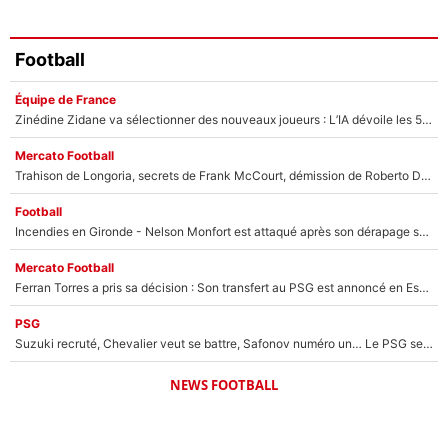
Football
Équipe de France
Zinédine Zidane va sélectionner des nouveaux joueurs : L’IA dévoile les 5 cracks qui pourraient rapidement le rejoindre en équipe de France !
Mercato Football
Trahison de Longoria, secrets de Frank McCourt, démission de Roberto De Zerbi : Medhi Benatia se lâche sur son départ de l'OM et fait d'importantes révélations
Football
Incendies en Gironde - Nelson Monfort est attaqué après son dérapage sur CNews : «Et lui, il prend combien pour parler dans un studio climatisé?»
Mercato Football
Ferran Torres a pris sa décision : Son transfert au PSG est annoncé en Espagne !
PSG
Suzuki recruté, Chevalier veut se battre, Safonov numéro un… Le PSG se lance encore dans un gros chantier pour le poste de gardien de but
NEWS FOOTBALL