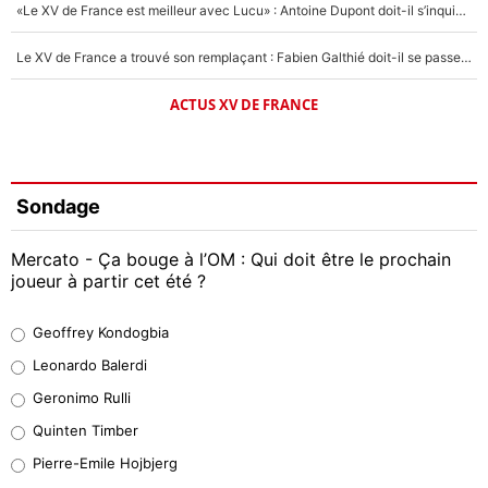
«Le XV de France est meilleur avec Lucu» : Antoine Dupont doit-il s’inquiéter pour sa place ?
Le XV de France a trouvé son remplaçant : Fabien Galthié doit-il se passer d'Antoine Dupont ?
ACTUS XV DE FRANCE
Sondage
Mercato - Ça bouge à l’OM : Qui doit être le prochain
joueur à partir cet été ?
Geoffrey Kondogbia
Geoffrey Kondogbia
38%
Leonardo Balerdi
Leonardo Balerdi
Geronimo Rulli
32%
Quinten Timber
Geronimo Rulli
Pierre-Emile Hojbjerg
5%