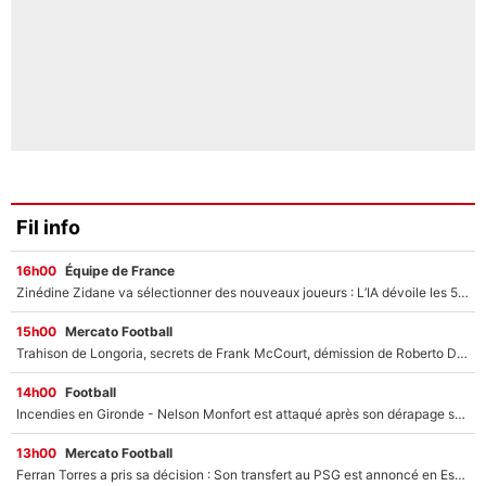
Fil info
16h00
Équipe de France
Zinédine Zidane va sélectionner des nouveaux joueurs : L’IA dévoile les 5 cracks qui pourraient rapidement le rejoindre en équipe de France !
15h00
Mercato Football
Trahison de Longoria, secrets de Frank McCourt, démission de Roberto De Zerbi : Medhi Benatia se lâche sur son départ de l'OM et fait d'importantes révélations
14h00
Football
Incendies en Gironde - Nelson Monfort est attaqué après son dérapage sur CNews : «Et lui, il prend combien pour parler dans un studio climatisé?»
13h00
Mercato Football
Ferran Torres a pris sa décision : Son transfert au PSG est annoncé en Espagne !