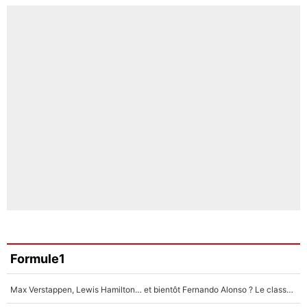
Formule1
Max Verstappen, Lewis Hamilton… et bientôt Fernando Alonso ? Le classement des pilotes les mieux payés en Formule 1 risque de changer !