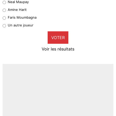
Neal Maupay
Quinten Timber
Amine Harit
1%
Faris Moumbagna
Pierre-Emile Hojbjerg
Un autre joueur
9%
VOTER
Neal Maupay
4%
Voir les résultats
Amine Harit
3%
Faris Moumbagna
4%
Un autre joueur
5%
1647 personnes ont participé aux votes.