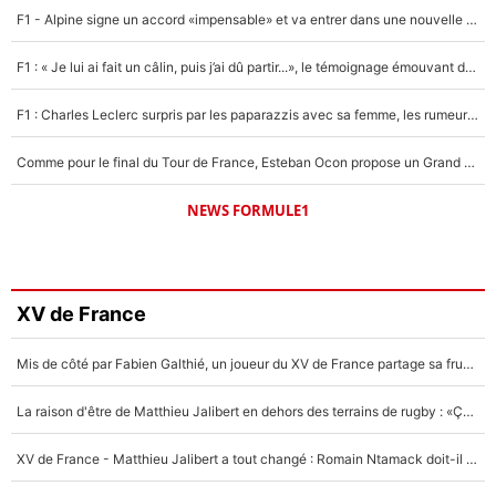
F1 - Alpine signe un accord «impensable» et va entrer dans une nouvelle dimension : Grande nouvelle pour Pierre Gasly !
F1 : « Je lui ai fait un câlin, puis j’ai dû partir...», le témoignage émouvant de Max Verstappen sur sa fille
F1 : Charles Leclerc surpris par les paparazzis avec sa femme, les rumeurs étaient vraies !
Comme pour le final du Tour de France, Esteban Ocon propose un Grand Prix de Formule 1 à Paris : «Autour de l’Arc de Triomphe, ce serait génial» !
NEWS FORMULE1
XV de France
Mis de côté par Fabien Galthié, un joueur du XV de France partage sa frustration : «ils ne me l’ont pas dit tout de suite»
La raison d'être de Matthieu Jalibert en dehors des terrains de rugby : «Ça m'atteint autant que si tu touches à un membre de ma famille»
XV de France - Matthieu Jalibert a tout changé : Romain Ntamack doit-il s’inquiéter pour sa place à un an de la Coupe du monde ?