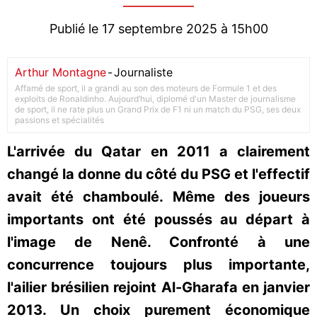
Publié le 17 septembre 2025 à 15h00
Arthur Montagne
-
Journaliste
Affamé de sport, il a grandi au son des moteurs de Formule 1 et des
exploits de Ronaldinho. Aujourd’hui, diplomé d'un Master de journalisme
de sport, il ne rate plus un Grand Prix de F1 ni un match du PSG, ses deux
passions et spécialités
L'arrivée du Qatar en 2011 a clairement
changé la donne du côté du PSG et l'effectif
avait été chamboulé. Même des joueurs
importants ont été poussés au départ à
l'image de Nenê. Confronté à une
concurrence toujours plus importante,
l'ailier brésilien rejoint Al-Gharafa en janvier
2013. Un choix purement économique