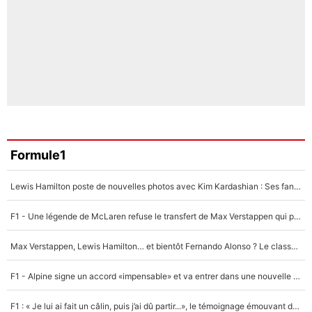
Formule1
Lewis Hamilton poste de nouvelles photos avec Kim Kardashian : Ses fans le voient déjà redevenir champion du monde de F1 grâce à elle !
F1 - Une légende de McLaren refuse le transfert de Max Verstappen qui pourrait «faire des vagues» et plomber l'ambiance dans l'équipe
Max Verstappen, Lewis Hamilton… et bientôt Fernando Alonso ? Le classement des pilotes les mieux payés en Formule 1 risque de changer !
F1 - Alpine signe un accord «impensable» et va entrer dans une nouvelle dimension : Grande nouvelle pour Pierre Gasly !
F1 : « Je lui ai fait un câlin, puis j’ai dû partir...», le témoignage émouvant de Max Verstappen sur sa fille