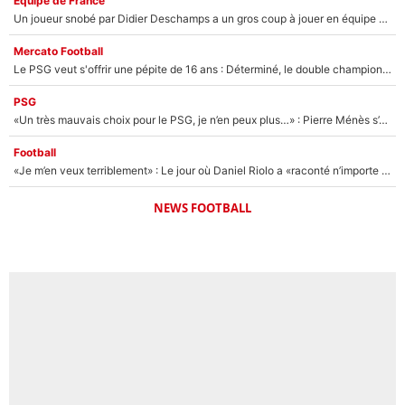
Équipe de France
Un joueur snobé par Didier Deschamps a un gros coup à jouer en équipe de France : Zinedine Zidane a trouvé son numéro 9 ?
Mercato Football
Le PSG veut s'offrir une pépite de 16 ans : Déterminé, le double champion d'Europe en titre est prêt à lâcher 40M€ pour celui que l'on compare déjà à Vinicius Jr !
PSG
«Un très mauvais choix pour le PSG, je n’en peux plus…» : Pierre Ménès s’est complètement trompé avec Luis Enrique et ces déclarations le prouvent !
Football
«Je m’en veux terriblement» : Le jour où Daniel Riolo a «raconté n’importe quoi» dans l'After Foot !
NEWS FOOTBALL