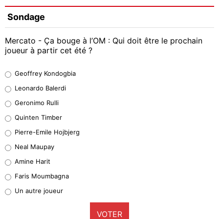
Sondage
Mercato - Ça bouge à l’OM : Qui doit être le prochain
joueur à partir cet été ?
Geoffrey Kondogbia
Geoffrey Kondogbia
38%
Leonardo Balerdi
Leonardo Balerdi
Geronimo Rulli
32%
Quinten Timber
Geronimo Rulli
Pierre-Emile Hojbjerg
5%
Neal Maupay
Quinten Timber
Amine Harit
1%
Faris Moumbagna
Pierre-Emile Hojbjerg
Un autre joueur
9%
VOTER
Neal Maupay