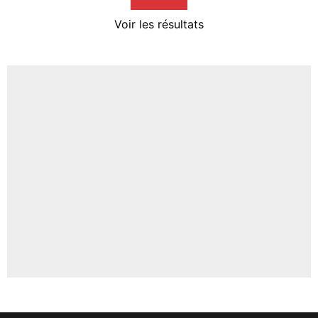
4%
Voir les résultats
Amine Harit
3%
Faris Moumbagna
4%
Un autre joueur
5%
1714 personnes ont participé aux votes.