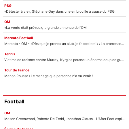
PSG
«Détester à vie», Stéphane Guy dans une embrouille à cause du PSG !
OM
«La vente était prévue», la grande annonce de l’OM
Mercato Football
Mercato - OM - «Dès que je prends un club, je t’appellerai» : La promesse de Marcelino au moment de claquer la porte
Tennis
Victime de racisme contre Murray, Kyrgios pousse un énorme coup de gueule !
Tour de France
Marion Rousse : Le mariage que personne n'a vu venir !
Football
OM
Mason Greenwood, Roberto De Zerbi, Jonathan Clauss... L'After Foot explique pourquoi Medhi Benatia a craqué à l'OM !