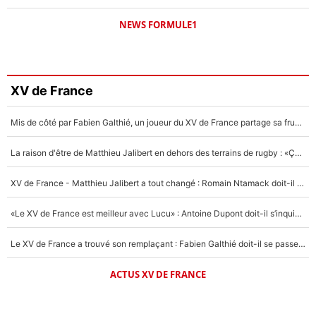
NEWS FORMULE1
XV de France
Mis de côté par Fabien Galthié, un joueur du XV de France partage sa frustration : «ils ne me l’ont pas dit tout de suite»
La raison d'être de Matthieu Jalibert en dehors des terrains de rugby : «Ça m'atteint autant que si tu touches à un membre de ma famille»
XV de France - Matthieu Jalibert a tout changé : Romain Ntamack doit-il s’inquiéter pour sa place à un an de la Coupe du monde ?
«Le XV de France est meilleur avec Lucu» : Antoine Dupont doit-il s’inquiéter pour sa place ?
Le XV de France a trouvé son remplaçant : Fabien Galthié doit-il se passer d'Antoine Dupont ?
ACTUS XV DE FRANCE