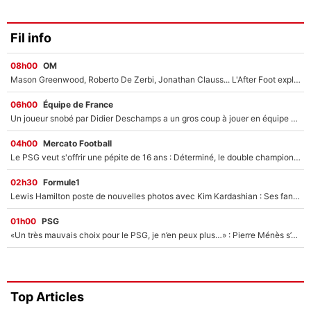
Fil info
08h00
OM
Mason Greenwood, Roberto De Zerbi, Jonathan Clauss... L'After Foot explique pourquoi Medhi Benatia a craqué à l'OM !
06h00
Équipe de France
Un joueur snobé par Didier Deschamps a un gros coup à jouer en équipe de France : Zinedine Zidane a trouvé son numéro 9 ?
04h00
Mercato Football
Le PSG veut s'offrir une pépite de 16 ans : Déterminé, le double champion d'Europe en titre est prêt à lâcher 40M€ pour celui que l'on compare déjà à Vinicius Jr !
02h30
Formule1
Lewis Hamilton poste de nouvelles photos avec Kim Kardashian : Ses fans le voient déjà redevenir champion du monde de F1 grâce à elle !
01h00
PSG
«Un très mauvais choix pour le PSG, je n’en peux plus…» : Pierre Ménès s’est complètement trompé avec Luis Enrique et ces déclarations le prouvent !
Top Articles