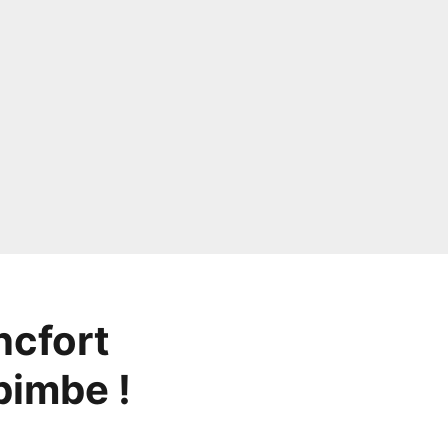
ncfort
bimbe !