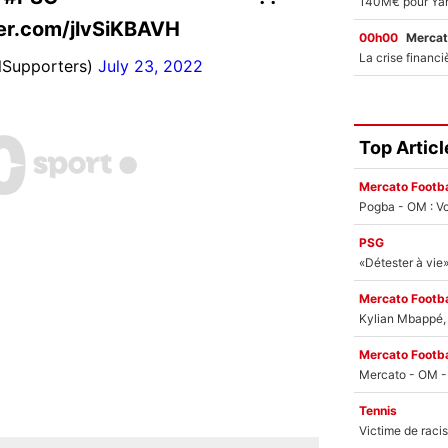
ter.com/jlvSiKBAVH
00h00
Mercat
lSupporters)
July 23, 2022
Top Articl
Mercato Footba
Pogba - OM : Vo
PSG
Mercato Footba
Kylian Mbappé, u
Mercato Footba
Tennis