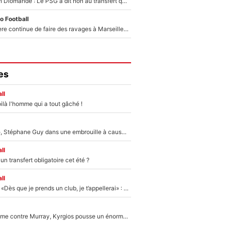
140M€ pour Yan Diomandé : Le PSG a dit non au transfert qui bat tous les records sur le mercato
o Football
La crise financière continue de faire des ravages à Marseille : L’OM a placé 12 joueurs sur le marché des transferts… et ça pourrait lui rapporter près de 100M€ !
es
ll
ilà l'homme qui a tout gâché !
«Détester à vie», Stéphane Guy dans une embrouille à cause du PSG !
ll
n transfert obligatoire cet été ?
ll
Mercato - OM - «Dès que je prends un club, je t’appellerai» : La promesse de Marcelino au moment de claquer la porte
Victime de racisme contre Murray, Kyrgios pousse un énorme coup de gueule !