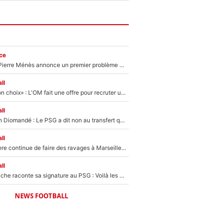
ce
Michael Olise : Pierre Ménès annonce un premier problème pour Zinedine Zidane en équipe de France
ll
«C’est un très bon choix» : L'OM fait une offre pour recruter un ancien joueur du PSG... et c'est validé dans l'After Foot !
ll
140M€ pour Yan Diomandé : Le PSG a dit non au transfert qui bat tous les records sur le mercato
ll
La crise financière continue de faire des ravages à Marseille : L’OM a placé 12 joueurs sur le marché des transferts… et ça pourrait lui rapporter près de 100M€ !
ll
Maghnes Akliouche raconte sa signature au PSG : Voilà les coulisses de son transfert de rêve à 50M€
NEWS FOOTBALL