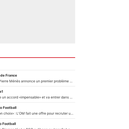
 de France
Michael Olise : Pierre Ménès annonce un premier problème pour Zinedine Zidane en équipe de France
e1
F1 - Alpine signe un accord «impensable» et va entrer dans une nouvelle dimension : Grande nouvelle pour Pierre Gasly !
o Football
«C’est un très bon choix» : L'OM fait une offre pour recruter un ancien joueur du PSG... et c'est validé dans l'After Foot !
 Football