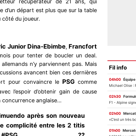
etteur récupérateur de 21 ans, qui
ée d’un départ est plus que sur la table
 côté du joueur.
ric Junior Dina-Ebimbe
Francfort
,
mois pour tenter de boucler un deal.
s allemands n’y parviennent pas. Mais
Fil info
scussions avancent bien ces dernières
04h00
Équipe
PSG
rt pour convaincre le
comme
avec l’espoir d’obtenir gain de cause
02h30
Formul
la concurrence anglaise…
02h00
Mercat
limuendo après son nouveau
le complicité entre les 2 titis
01h00
Mercato
PSG ??