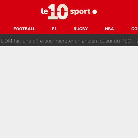
ès annonce un premier problème pour Zinedine Zidane en éq
 «impensable» et va entrer dans une nouvelle dimension : Gra
FOOTBALL
F1
RUGBY
NBA
CO
L'OM fait une offre pour recruter un ancien joueur du PSG... et
Le PSG a dit non au transfert qui bat tous les records sur 
e des ravages à Marseille : L’OM a placé 12 joueurs sur le marché des transferts… 