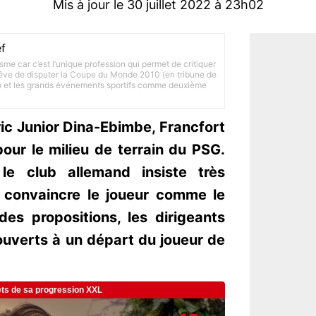
Mis à jour le 30 juillet 2022 à 23h02
f
lisme car c’est l’unique profession qui permet de critiquer
 rêve de disputer la Coupe du Monde 2010 (en tribune de
to et les grands événements sportifs comme deuxième
ic Junior Dina-Ebimbe, Francfort
our le milieu de terrain du PSG.
 le club allemand insiste très
 convaincre le joueur comme le
des propositions, les dirigeants
ouverts à un départ du joueur de