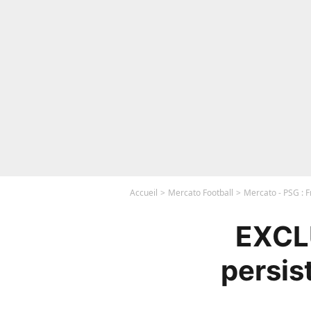
Accueil
Mercato Football
Mercato - PSG : F
EXCLU
persis