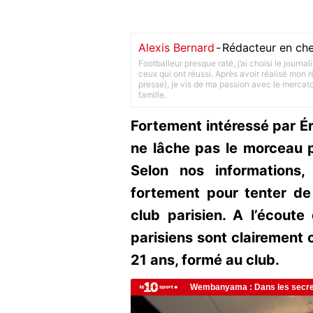
Alexis Bernard
-
Rédacteur en che
Footballeur presque raté, j’ai choisi le journa
ceux qui ont réussi. Après avoir réalisé mon
presse), je vis de ma passion avec le merca
famille.
Fortement intéressé par Ér
ne lâche pas le morceau p
Selon nos informations,
fortement pour tenter de
club parisien. A l’écoute 
parisiens sont clairement 
21 ans, formé au club.