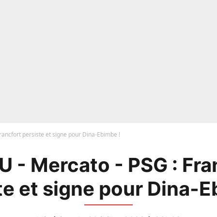
rancfort persiste et signe pour Dina-Ebimbe !
 - Mercato - PSG : Fra
te et signe pour Dina-E