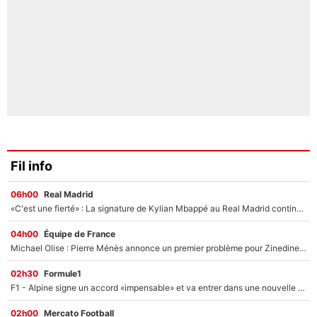
Fil info
06h00
Real Madrid
«C'est une fierté» : La signature de Kylian Mbappé au Real Madrid continue de régaler l'Espagne
04h00
Équipe de France
Michael Olise : Pierre Ménès annonce un premier problème pour Zinedine Zidane en équipe de France
02h30
Formule1
F1 - Alpine signe un accord «impensable» et va entrer dans une nouvelle dimension : Grande nouvelle pour Pierre Gasly !
02h00
Mercato Football