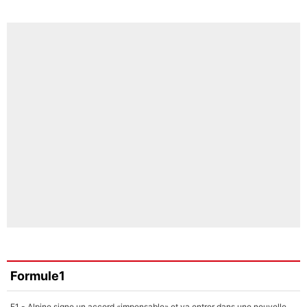
Formule1
F1 - Alpine signe un accord «impensable» et va entrer dans une nouvelle dimension : Grande nouvelle pour Pierre Gasly !