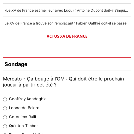
«Le XV de France est meilleur avec Lucu» : Antoine Dupont doit-il s’inquiéter pour sa place ?
Le XV de France a trouvé son remplaçant : Fabien Galthié doit-il se passer d'Antoine Dupont ?
ACTUS XV DE FRANCE
Sondage
Mercato - Ça bouge à l’OM : Qui doit être le prochain
joueur à partir cet été ?
Geoffrey Kondogbia
Geoffrey Kondogbia
38%
Leonardo Balerdi
Leonardo Balerdi
Geronimo Rulli
32%
Quinten Timber
Geronimo Rulli