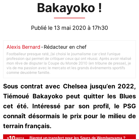
Bakayoko !
Publié le 13 mai 2020 à 17h30
Alexis Bernard
-
Rédacteur en chef
Footballeur presque raté, j’ai choisi le journalisme car c’est l’unique
profession qui permet de critiquer ceux qui ont réussi. Après avoir réalisé
mon rêve de disputer la Coupe du Monde 2010 (en tribune de presse), je
vis de ma passion avec le mercato et les grands événements sportifs
comme deuxième famille.
Sous contrat avec Chelsea jusqu’en 2022,
Tiémoué Bakayoko peut quitter les Blues
cet été. Intéressé par son profil, le PSG
connaît désormais le prix pour le milieu de
terrain français.