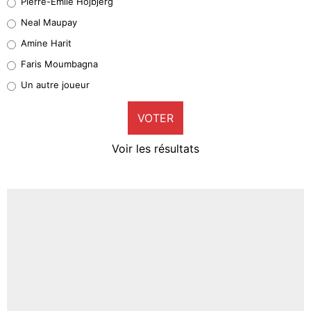
Pierre-Emile Hojbjerg
5%
Neal Maupay
Quinten Timber
Amine Harit
1%
Faris Moumbagna
Pierre-Emile Hojbjerg
Un autre joueur
9%
VOTER
Neal Maupay
4%
Voir les résultats
Amine Harit
3%
Faris Moumbagna
5%
Un autre joueur
5%
1547 personnes ont participé aux votes.