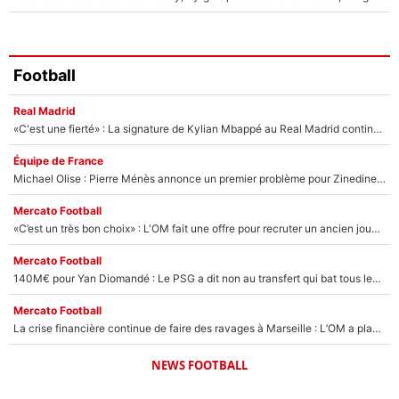
Football
Real Madrid
«C'est une fierté» : La signature de Kylian Mbappé au Real Madrid continue de régaler l'Espagne
Équipe de France
Michael Olise : Pierre Ménès annonce un premier problème pour Zinedine Zidane en équipe de France
Mercato Football
«C’est un très bon choix» : L'OM fait une offre pour recruter un ancien joueur du PSG... et c'est validé dans l'After Foot !
Mercato Football
140M€ pour Yan Diomandé : Le PSG a dit non au transfert qui bat tous les records sur le mercato
Mercato Football
La crise financière continue de faire des ravages à Marseille : L’OM a placé 12 joueurs sur le marché des transferts… et ça pourrait lui rapporter près de 100M€ !
NEWS FOOTBALL