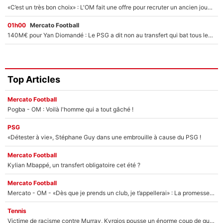
«C’est un très bon choix» : L'OM fait une offre pour recruter un ancien joueur du PSG... et c'est validé dans l'After Foot !
01h00
Mercato Football
140M€ pour Yan Diomandé : Le PSG a dit non au transfert qui bat tous les records sur le mercato
Top Articles
Mercato Football
Pogba - OM : Voilà l'homme qui a tout gâché !
PSG
«Détester à vie», Stéphane Guy dans une embrouille à cause du PSG !
Mercato Football
Kylian Mbappé, un transfert obligatoire cet été ?
Mercato Football
Mercato - OM - «Dès que je prends un club, je t’appellerai» : La promesse de Marcelino au moment de claquer la porte
Tennis
Victime de racisme contre Murray, Kyrgios pousse un énorme coup de gueule !