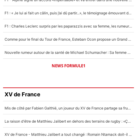
F1 : « Je lui ai fait un câlin, puis j’ai dû partir...», le témoignage émouvant de Max Verstappen sur sa fille
F1 : Charles Leclerc surpris par les paparazzis avec sa femme, les rumeurs étaient vraies !
Comme pour le final du Tour de France, Esteban Ocon propose un Grand Prix de Formule 1 à Paris : «Autour de l’Arc de Triomphe, ce serait génial» !
Nouvelle rumeur autour de la santé de Michael Schumacher : Sa femme Corinna sort du silence
NEWS FORMULE1
XV de France
Mis de côté par Fabien Galthié, un joueur du XV de France partage sa frustration : «ils ne me l’ont pas dit tout de suite»
La raison d'être de Matthieu Jalibert en dehors des terrains de rugby : «Ça m'atteint autant que si tu touches à un membre de ma famille»
XV de France - Matthieu Jalibert a tout changé : Romain Ntamack doit-il s’inquiéter pour sa place à un an de la Coupe du monde ?