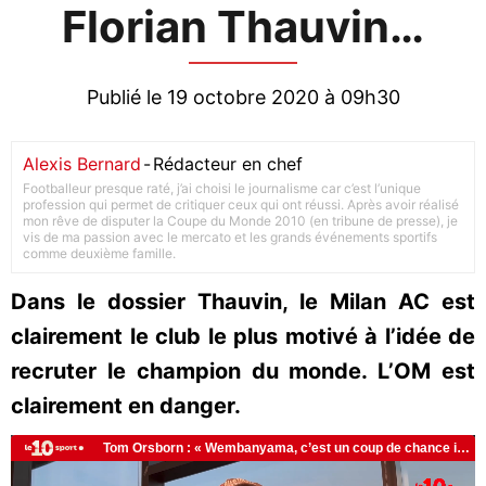
Florian Thauvin…
Publié le 19 octobre 2020 à 09h30
Alexis Bernard
-
Rédacteur en chef
Footballeur presque raté, j’ai choisi le journalisme car c’est l’unique
profession qui permet de critiquer ceux qui ont réussi. Après avoir réalisé
mon rêve de disputer la Coupe du Monde 2010 (en tribune de presse), je
vis de ma passion avec le mercato et les grands événements sportifs
comme deuxième famille.
Dans le dossier Thauvin, le Milan AC est
clairement le club le plus motivé à l’idée de
recruter le champion du monde. L’OM est
clairement en danger.