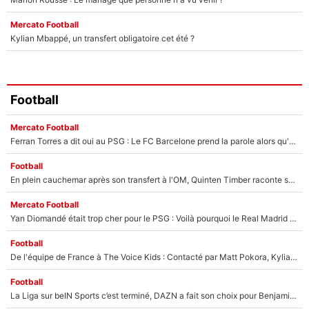
Mercato Football
Kylian Mbappé, un transfert obligatoire cet été ?
Football
Mercato Football
Ferran Torres a dit oui au PSG : Le FC Barcelone prend la parole alors qu'un transfert de l'attaquant espagnol prend forme
Football
En plein cauchemar après son transfert à l'OM, Quinten Timber raconte ses doutes après sa signature à Marseille
Mercato Football
Yan Diomandé était trop cher pour le PSG : Voilà pourquoi le Real Madrid a accepté de payer la somme record de 140M€ pour boucler son transfert !
Football
De l'équipe de France à The Voice Kids : Contacté par Matt Pokora, Kylian Mbappé a accepté de jouer un rôle inédit sur TF1 !
Football
La Liga sur beIN Sports c’est terminé, DAZN a fait son choix pour Benjamin Da Silva et Omar Da Fonseca !