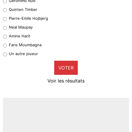
Geronimo Rulli
32%
Quinten Timber
Geronimo Rulli
Pierre-Emile Hojbjerg
5%
Neal Maupay
Quinten Timber
Amine Harit
1%
Faris Moumbagna
Pierre-Emile Hojbjerg
Un autre joueur
9%
VOTER
Neal Maupay
4%
Voir les résultats
Amine Harit
3%
Faris Moumbagna
4%
Un autre joueur
5%