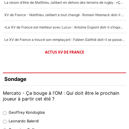
La raison d'être de Matthieu Jalibert en dehors des terrains de rugby : «Ça m'atteint autant que si tu touches à un membre de ma famille»
XV de France - Matthieu Jalibert a tout changé : Romain Ntamack doit-il s’inquiéter pour sa place à un an de la Coupe du monde ?
«Le XV de France est meilleur avec Lucu» : Antoine Dupont doit-il s’inquiéter pour sa place ?
Le XV de France a trouvé son remplaçant : Fabien Galthié doit-il se passer d'Antoine Dupont ?
ACTUS XV DE FRANCE
Sondage
Mercato - Ça bouge à l’OM : Qui doit être le prochain
joueur à partir cet été ?
Geoffrey Kondogbia
Geoffrey Kondogbia
38%
Leonardo Balerdi
Leonardo Balerdi