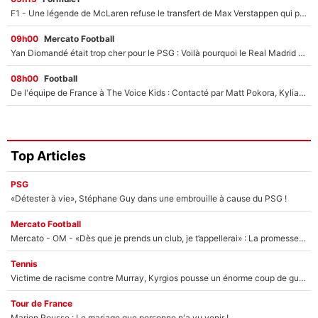
F1 - Une légende de McLaren refuse le transfert de Max Verstappen qui pourrait «faire des vagues» et plomber l'ambiance dans l'équipe
09h00
Mercato Football
Yan Diomandé était trop cher pour le PSG : Voilà pourquoi le Real Madrid a accepté de payer la somme record de 140M€ pour boucler son transfert !
08h00
Football
De l'équipe de France à The Voice Kids : Contacté par Matt Pokora, Kylian Mbappé a accepté de jouer un rôle inédit sur TF1 !
Top Articles
PSG
«Détester à vie», Stéphane Guy dans une embrouille à cause du PSG !
Mercato Football
Mercato - OM - «Dès que je prends un club, je t’appellerai» : La promesse de Marcelino au moment de claquer la porte
Tennis
Victime de racisme contre Murray, Kyrgios pousse un énorme coup de gueule !
Tour de France
Marion Rousse : Le mariage que personne n'a vu venir !