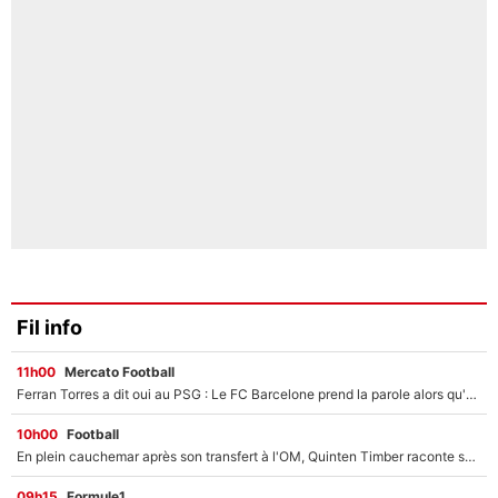
Fil info
11h00
Mercato Football
Ferran Torres a dit oui au PSG : Le FC Barcelone prend la parole alors qu'un transfert de l'attaquant espagnol prend forme
10h00
Football
En plein cauchemar après son transfert à l'OM, Quinten Timber raconte ses doutes après sa signature à Marseille
09h15
Formule1