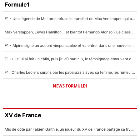
Formule1
F1 - Une légende de McLaren refuse le transfert de Max Verstappen qui pourrait «faire des vagues» et plomber l'ambiance dans l'équipe
Max Verstappen, Lewis Hamilton… et bientôt Fernando Alonso ? Le classement des pilotes les mieux payés en Formule 1 risque de changer !
F1 - Alpine signe un accord «impensable» et va entrer dans une nouvelle dimension : Grande nouvelle pour Pierre Gasly !
F1 : « Je lui ai fait un câlin, puis j’ai dû partir...», le témoignage émouvant de Max Verstappen sur sa fille
F1 : Charles Leclerc surpris par les paparazzis avec sa femme, les rumeurs étaient vraies !
NEWS FORMULE1
XV de France
Mis de côté par Fabien Galthié, un joueur du XV de France partage sa frustration : «ils ne me l’ont pas dit tout de suite»