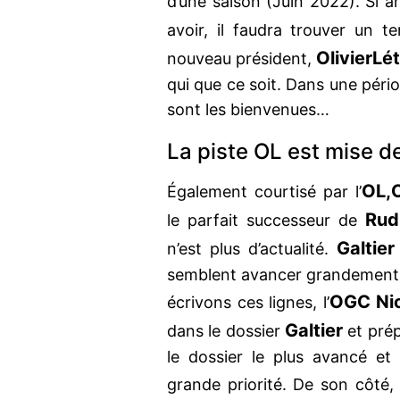
d’une saison (Juin 2022). Si a
avoir, il faudra trouver un t
Olivier
Lé
nouveau président,
qui que ce soit. Dans une pério
sont les bienvenues…
La piste OL est mise d
OL,
Également courtisé par l’
Rud
le parfait successeur de
Galtier
n’est plus d’actualité.
semblent avancer grandement ve
OGC Ni
écrivons ces lignes, l’
Galtier
dans le dossier
et prép
le dossier le plus avancé et 
grande priorité. De son côté