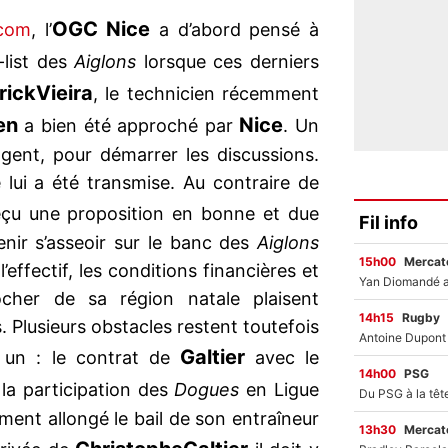
OGC Nice
.com
, l’
a d’abord pensé à
-list des
Aiglons
lorsque ces derniers
rick
Vieira
, le technicien récemment
en
Nice
a bien été approché par
. Un
gent, pour démarrer les discussions.
 lui a été transmise. Au contraire de
çu une proposition en bonne et due
Fil info
enir s’asseoir sur le banc des
Aiglons
15h00
Mercato
 l’effectif, les conditions financières et
cher de sa région natale plaisent
14h15
Rugby
 Plusieurs obstacles restent toutefois
Galtier
 un : le contrat de
avec le
14h00
PSG
 la participation des
Dogues
en Ligue
nt allongé le bail de son entraîneur
13h30
Mercato