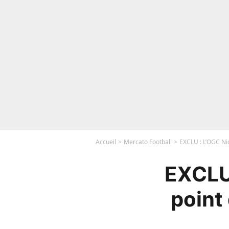
Accueil
Mercato Football
EXCLU : L’OGC Nic
EXCLU 
point