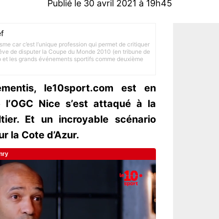
Publié le 30 avril 2021 à 19h45
f
lisme car c’est l’unique profession qui permet de critiquer
 rêve de disputer la Coupe du Monde 2010 (en tribune de
to et les grands événements sportifs comme deuxième
émentis, le10sport.com est en
 l’OGC Nice s’est attaqué à la
ier. Et un incroyable scénario
r la Cote d’Azur.