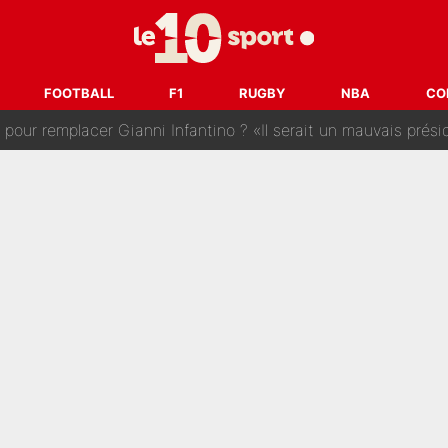
 : La photo qui met fin au transfert de l’été !
naere officialisent enfin leur couple : La photo qui enflamme 
FOOTBALL
F1
RUGBY
NBA
CO
emplacer Gianni Infantino ? «Il serait un mauvais président», le patron de
ue prêt à l’écarter au PSG, la décision qui va accélérer son tr
erminé : Kylian Mbappé et Lamine Yamal changent de chaîne, «le moment é