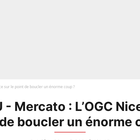
e sur le point de boucler un énorme coup ?
- Mercato : L’OGC Nice
 de boucler un énorme 