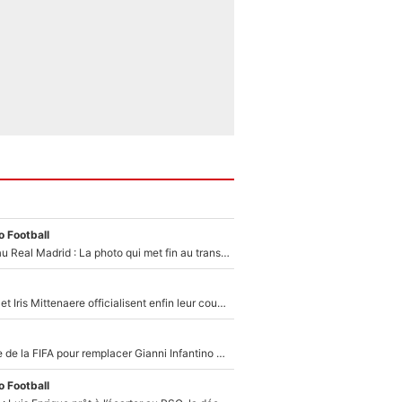
 Football
Yan Diomandé au Real Madrid : La photo qui met fin au transfert de l’été !
Antoine Dupont et Iris Mittenaere officialisent enfin leur couple : La photo qui enflamme les réseaux sociaux
Du PSG à la tête de la FIFA pour remplacer Gianni Infantino ? «Il serait un mauvais président», le patron de la Liga s'attaque à Nasser Al-Khelaïfi !
 Football