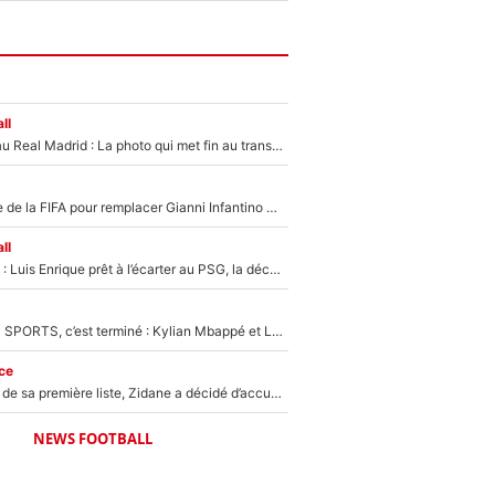
ll
Yan Diomandé au Real Madrid : La photo qui met fin au transfert de l’été !
Du PSG à la tête de la FIFA pour remplacer Gianni Infantino ? «Il serait un mauvais président», le patron de la Liga s'attaque à Nasser Al-Khelaïfi !
ll
Bradley Barcola : Luis Enrique prêt à l’écarter au PSG, la décision qui va accélérer son transfert à Liverpool ?
La Liga sur beIN SPORTS, c’est terminé : Kylian Mbappé et Lamine Yamal changent de chaîne, «le moment était venu d'ouvrir un nouveau chapitre»
ce
Avant l’annonce de sa première liste, Zidane a décidé d’accueillir une nouvelle tête en équipe de France
NEWS FOOTBALL