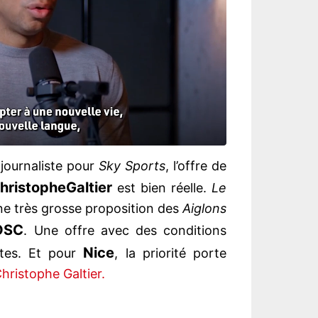
 journaliste pour
Sky Sports
, l’offre de
hristophe
Galtier
est bien réelle.
Le
ne très grosse proposition des
Aiglons
OSC
. Une offre avec des conditions
Nice
antes. Et pour
, la priorité porte
hristophe Galtier.