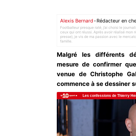
Alexis Bernard
-
Rédacteur en che
Footballeur presque raté, j’ai choisi le journa
ceux qui ont réussi. Après avoir réalisé mon
presse), je vis de ma passion avec le merca
famille.
Malgré les différents d
mesure de confirmer que
venue de Christophe Galt
commence à se dessiner su