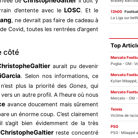
Christophe
Galtier
rrivée de
il doit y
LOSC
errain d’entente avec le
. Et le
13h00
Footbal
tang
, ne devrait pas faire de cadeau à
de Covid, toutes les rentrées d’argent
Top Articl
e côté
Mercato Footba
Pogba - OM : Vo
Christophe
Galtier
aurait pu devenir
i
Garcia
Mercato Footba
. Selon nos informations, ce
Kylian Mbappé, u
n’est plus la priorité des
Gones
, qui
Mercato Footba
rs un autre profil. A l’heure où nous
ce
avance doucement mais sûrement
Tennis
are un énorme coup. C’est clairement
il s’agit bien évidemment de la très
PSG
Christophe
Galtier
,
reste concentré
PSG : Mbappé ac