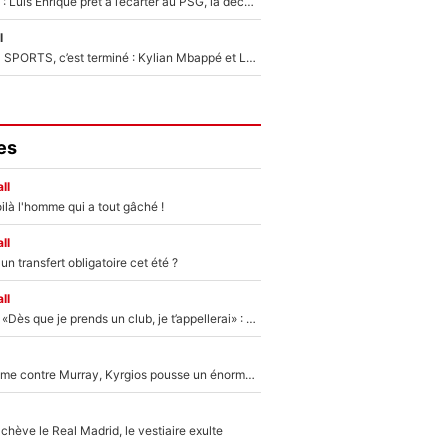
Bradley Barcola : Luis Enrique prêt à l’écarter au PSG, la décision qui va accélérer son transfert à Liverpool ?
l
La Liga sur beIN SPORTS, c’est terminé : Kylian Mbappé et Lamine Yamal changent de chaîne, «le moment était venu d'ouvrir un nouveau chapitre»
es
ll
ilà l'homme qui a tout gâché !
ll
n transfert obligatoire cet été ?
ll
Mercato - OM - «Dès que je prends un club, je t’appellerai» : La promesse de Marcelino au moment de claquer la porte
Victime de racisme contre Murray, Kyrgios pousse un énorme coup de gueule !
hève le Real Madrid, le vestiaire exulte