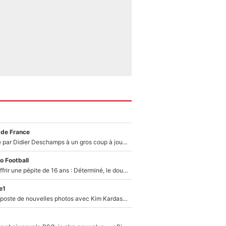
 de France
Un joueur snobé par Didier Deschamps à un gros coup à jouer en équipe de France : Zinedine Zidane a trouvé son numéro 9 ?
o Football
Le PSG veut s'offrir une pépite de 16 ans : Déterminé, le double champion d'Europe en titre est prêt à lâcher 40M€ pour celui que l'on compare déjà à Vinicius Jr !
e1
Lewis Hamilton poste de nouvelles photos avec Kim Kardashian : Ses fans le voient déjà redevenir champion du monde de F1 grâce à elle !