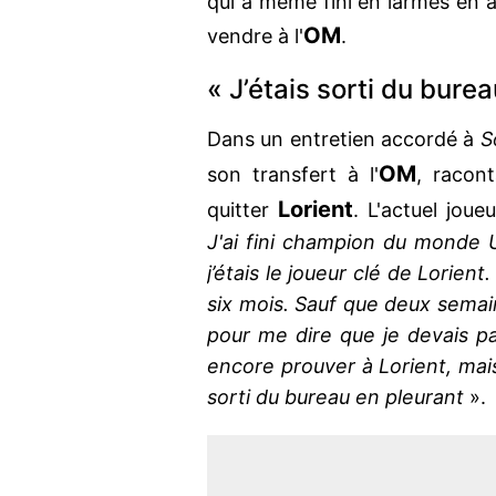
qui a même fini en larmes en a
OM
vendre à l'
.
« J’étais sorti du bure
Dans un entretien accordé à
S
OM
son transfert à l'
, racon
Lorient
quitter
. L'actuel jou
J'ai fini champion du monde 
j’étais le joueur clé de Lorient
six mois. Sauf que deux semai
pour me dire que je devais par
encore prouver à Lorient, mais 
sorti du bureau en pleurant
».