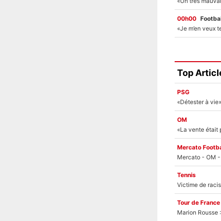
00h00
Footbal
Top Articl
PSG
OM
«La vente était
Mercato Footba
Tennis
Tour de France
Marion Rousse :