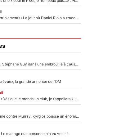
«Un très mauvais choix pour le PSG, je n’en peux plus…» : Pierre Ménès s’est complètement trompé avec Luis Enrique et ces déclarations le prouvent !
l
«Je m’en veux terriblement» : Le jour où Daniel Riolo a «raconté n’importe quoi» dans l'After Foot !
es
«Détester à vie», Stéphane Guy dans une embrouille à cause du PSG !
 prévue», la grande annonce de l’OM
ll
Mercato - OM - «Dès que je prends un club, je t’appellerai» : La promesse de Marcelino au moment de claquer la porte
Victime de racisme contre Murray, Kyrgios pousse un énorme coup de gueule !
 Le mariage que personne n'a vu venir !