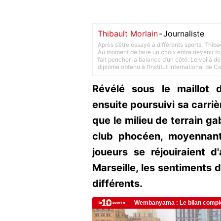
Thibault Morlain
-
Journaliste
Après s’être essayé à différents sports, Thiba
Au moment de faire un choix entre devenir foot
fait pencher la balance d’un côté. Le voilà d
diplôme obtenu à l’Institut International de 
Révélé sous le maillot 
ensuite poursuivi sa carriè
que le milieu de terrain ga
club phocéen, moyennan
joueurs se réjouiraient d'
Marseille, les sentiments 
différents.