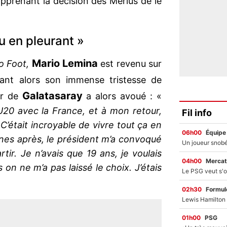
pprenant la décision des Merlus de le
au en pleurant »
Mario Lemina
o Foot,
est revenu sur
tant alors son immense tristesse de
Galatasaray
eur de
a alors avoué : «
U20 avec la France, et à mon retour,
Fil info
. C’était incroyable de vivre tout ça en
06h00
Équipe
nes après, le président m’a convoqué
tir. Je n’avais que 19 ans, je voulais
04h00
Mercat
on ne m’a pas laissé le choix. J’étais
02h30
Formul
01h00
PSG