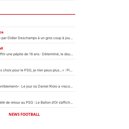
ce
Un joueur snobé par Didier Deschamps à un gros coup à jouer en équipe de France : Zinedine Zidane a trouvé son numéro 9 ?
ll
Le PSG veut s'offrir une pépite de 16 ans : Déterminé, le double champion d'Europe en titre est prêt à lâcher 40M€ pour celui que l'on compare déjà à Vinicius Jr !
«Un très mauvais choix pour le PSG, je n’en peux plus…» : Pierre Ménès s’est complètement trompé avec Luis Enrique et ces déclarations le prouvent !
«Je m’en veux terriblement» : Le jour où Daniel Riolo a «raconté n’importe quoi» dans l'After Foot !
Ousmane Dembélé de retour au PSG : Le Ballon d’Or s’affiche avec Bradley Barcola en plein cœur du feuilleton sur son départ !
NEWS FOOTBALL