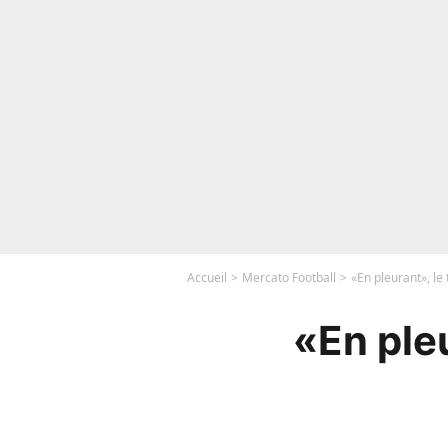
Accueil
Mercato Football
«En pleurant», le 
«En pleu