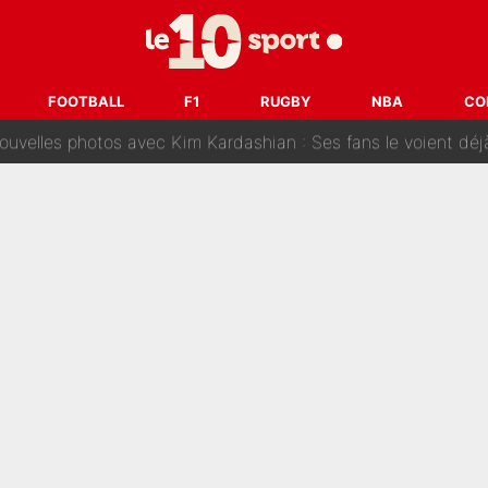
Deschamps à un gros coup à jouer en équipe de France : Zinedi
 ans : Déterminé, le double champion d'Europe en titre est prêt à lâcher 40M€ pour
FOOTBALL
F1
RUGBY
NBA
CO
les photos avec Kim Kardashian : Ses fans le voient déjà redevenir c
, je n’en peux plus…» : Pierre Ménès s’est complètement trompé avec Luis E
: Le jour où Daniel Riolo a «raconté n’importe quoi» dans l'Af