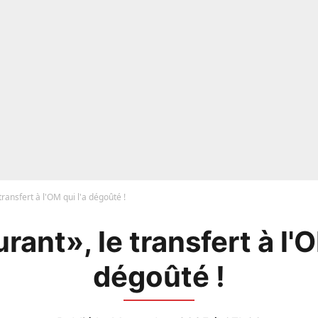
transfert à l'OM qui l'a dégoûté !
rant», le transfert à l'O
dégoûté !