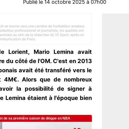
Publié le 14 octobre 2025 à 07h00
ult se tourne vers une carrière de footballeur amateur.
balleur professionnel et journaliste, les qualités ont
ésormais au sein de la rédaction du 10 Sport, après un
Communication de Paris.
de Lorient, Mario Lemina avait
re du côté de l'OM. C'est en 2013
bonais avait été transféré vers le
t 4M€. Alors que de nombreux
avoir la possibilité de signer à
de Lemina étaient à l'époque bien