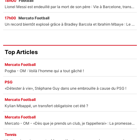
18h00
Football
Lionel Messi est endeuillé par la mort de son père : Vie à Barcelone, transfert au PSG... voilà comment Jorge Messi a joué un rôle essentiel dans sa carrière !
17h00
Mercato Football
Un record bientôt explosé grâce à Bradley Barcola et Ibrahim Mbaye : Le PSG sur le point de réaliser un mercato historique ?
Top Articles
Mercato Football
Pogba - OM : Voilà l'homme qui a tout gâché !
PSG
«Détester à vie», Stéphane Guy dans une embrouille à cause du PSG !
Mercato Football
Kylian Mbappé, un transfert obligatoire cet été ?
Mercato Football
Mercato - OM - «Dès que je prends un club, je t’appellerai» : La promesse de Marcelino au moment de claquer la porte
Tennis