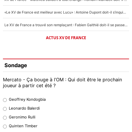
«Le XV de France est meilleur avec Lucu» : Antoine Dupont doit-il s’inquiéter pour sa place ?
Le XV de France a trouvé son remplaçant : Fabien Galthié doit-il se passer d'Antoine Dupont ?
ACTUS XV DE FRANCE
Sondage
Mercato - Ça bouge à l’OM : Qui doit être le prochain
joueur à partir cet été ?
Geoffrey Kondogbia
Geoffrey Kondogbia
38%
Leonardo Balerdi
Leonardo Balerdi
Geronimo Rulli
32%
Quinten Timber
Geronimo Rulli