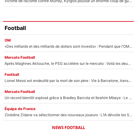
Victime de racisme contre Murray, Kyrgios pousse un énorme coup de gueule !
Football
OM
«Des milliards et des milliards de dollars sont investis» : Pendant que l'OM est en pleine crise financière, Frank McCourt lance un nouveau projet à 260M€ !
Mercato Football
Après Maghnes Akliouche, le PSG accèlère sur le mercato : Voilà les deux nouvelles recrues qui vont signer la semaine prochaine ?
Football
Lionel Messi est endeuillé par la mort de son père : Vie à Barcelone, transfert au PSG... voilà comment Jorge Messi a joué un rôle essentiel dans sa carrière !
Mercato Football
Un record bientôt explosé grâce à Bradley Barcola et Ibrahim Mbaye : Le PSG sur le point de réaliser un mercato historique ?
Équipe de France
Zinédine Zidane va sélectionner des nouveaux joueurs : L’IA dévoile les 5 cracks qui pourraient rapidement le rejoindre en équipe de France !
NEWS FOOTBALL