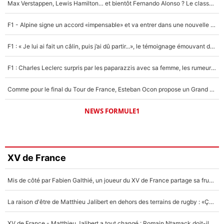
Max Verstappen, Lewis Hamilton… et bientôt Fernando Alonso ? Le classement des pilotes les mieux payés en Formule 1 risque de changer !
F1 - Alpine signe un accord «impensable» et va entrer dans une nouvelle dimension : Grande nouvelle pour Pierre Gasly !
F1 : « Je lui ai fait un câlin, puis j’ai dû partir...», le témoignage émouvant de Max Verstappen sur sa fille
F1 : Charles Leclerc surpris par les paparazzis avec sa femme, les rumeurs étaient vraies !
Comme pour le final du Tour de France, Esteban Ocon propose un Grand Prix de Formule 1 à Paris : «Autour de l’Arc de Triomphe, ce serait génial» !
NEWS FORMULE1
XV de France
Mis de côté par Fabien Galthié, un joueur du XV de France partage sa frustration : «ils ne me l’ont pas dit tout de suite»
La raison d'être de Matthieu Jalibert en dehors des terrains de rugby : «Ça m'atteint autant que si tu touches à un membre de ma famille»
XV de France - Matthieu Jalibert a tout changé : Romain Ntamack doit-il s’inquiéter pour sa place à un an de la Coupe du monde ?