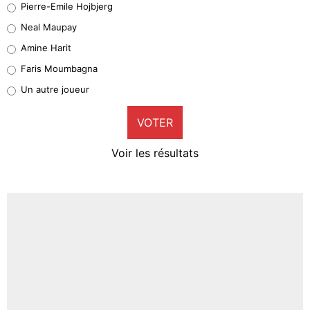
Pierre-Emile Hojbjerg
5%
Neal Maupay
Quinten Timber
Amine Harit
1%
Faris Moumbagna
Pierre-Emile Hojbjerg
Un autre joueur
9%
VOTER
Neal Maupay
4%
Voir les résultats
Amine Harit
3%
Faris Moumbagna
4%
Un autre joueur
5%
1655 personnes ont participé aux votes.