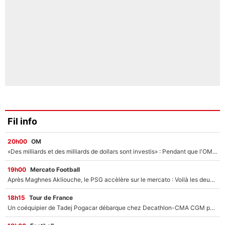
Fil info
20h00
OM
«Des milliards et des milliards de dollars sont investis» : Pendant que l'OM est en pleine crise financière, Frank McCourt lance un nouveau projet à 260M€ !
19h00
Mercato Football
Après Maghnes Akliouche, le PSG accèlère sur le mercato : Voilà les deux nouvelles recrues qui vont signer la semaine prochaine ?
18h15
Tour de France
Un coéquipier de Tadej Pogacar débarque chez Decathlon-CMA CGM pour épauler Paul Seixas : «Mes meilleures années sont à venir»