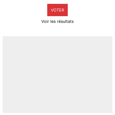
9%
VOTER
Neal Maupay
4%
Voir les résultats
Amine Harit
3%
Faris Moumbagna
4%
Un autre joueur
5%
1644 personnes ont participé aux votes.