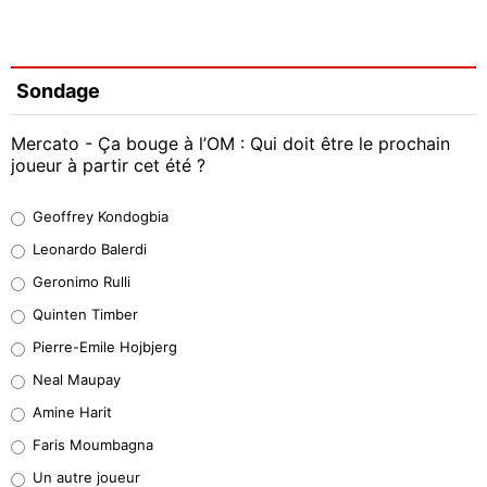
Sondage
Mercato - Ça bouge à l’OM : Qui doit être le prochain
joueur à partir cet été ?
Geoffrey Kondogbia
Geoffrey Kondogbia
38%
Leonardo Balerdi
Leonardo Balerdi
Geronimo Rulli
32%
Quinten Timber
Geronimo Rulli
Pierre-Emile Hojbjerg
5%
Neal Maupay
Quinten Timber
Amine Harit
1%
Faris Moumbagna
Pierre-Emile Hojbjerg
Un autre joueur