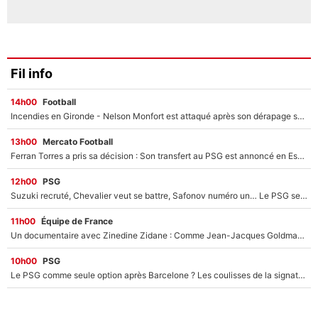
Fil info
14h00
Football
Incendies en Gironde - Nelson Monfort est attaqué après son dérapage sur CNews : «Et lui, il prend combien pour parler dans un studio climatisé?»
13h00
Mercato Football
Ferran Torres a pris sa décision : Son transfert au PSG est annoncé en Espagne !
12h00
PSG
Suzuki recruté, Chevalier veut se battre, Safonov numéro un… Le PSG se lance encore dans un gros chantier pour le poste de gardien de but
11h00
Équipe de France
Un documentaire avec Zinedine Zidane : Comme Jean-Jacques Goldman et Mylène Farmer, le nouveau sélectionneur de l'équipe de France a recalé une journaliste très connue
10h00
PSG
Le PSG comme seule option après Barcelone ? Les coulisses de la signature historique de Lionel Messi sont révélées au grand jour !