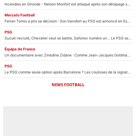
Incendies en Gironde - Nelson Monfort est attaqué après son dérapage sur CNews : «Et lui, il prend combien pour parler dans un studio climatisé?»
Mercato Football
Ferran Torres a pris sa décision : Son transfert au PSG est annoncé en Espagne !
PSG
Suzuki recruté, Chevalier veut se battre, Safonov numéro un… Le PSG se lance encore dans un gros chantier pour le poste de gardien de but
Équipe de France
Un documentaire avec Zinedine Zidane : Comme Jean-Jacques Goldman et Mylène Farmer, le nouveau sélectionneur de l'équipe de France a recalé une journaliste très connue
PSG
Le PSG comme seule option après Barcelone ? Les coulisses de la signature historique de Lionel Messi sont révélées au grand jour !
NEWS FOOTBALL