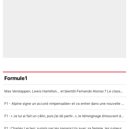
Formule1
Max Verstappen, Lewis Hamilton… et bientôt Fernando Alonso ? Le classement des pilotes les mieux payés en Formule 1 risque de changer !
F1 - Alpine signe un accord «impensable» et va entrer dans une nouvelle dimension : Grande nouvelle pour Pierre Gasly !
F1 : « Je lui ai fait un câlin, puis j’ai dû partir...», le témoignage émouvant de Max Verstappen sur sa fille
F1 : Charles Leclerc surpris par les paparazzis avec sa femme, les rumeurs étaient vraies !