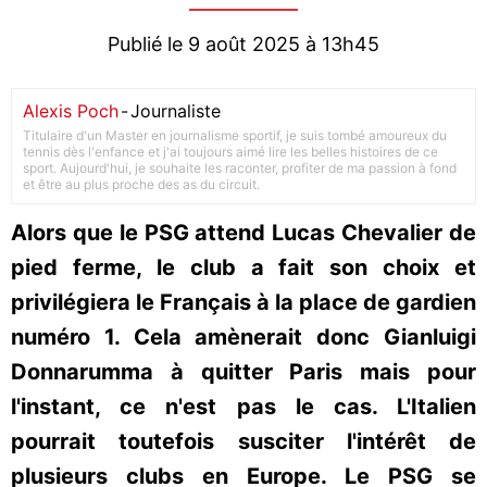
Publié le 9 août 2025 à 13h45
Alexis Poch
-
Journaliste
Titulaire d'un Master en journalisme sportif, je suis tombé amoureux du
tennis dès l'enfance et j'ai toujours aimé lire les belles histoires de ce
sport. Aujourd'hui, je souhaite les raconter, profiter de ma passion à fond
et être au plus proche des as du circuit.
Alors que le PSG attend Lucas Chevalier de
pied ferme, le club a fait son choix et
privilégiera le Français à la place de gardien
numéro 1. Cela amènerait donc Gianluigi
Donnarumma à quitter Paris mais pour
l'instant, ce n'est pas le cas. L'Italien
pourrait toutefois susciter l'intérêt de
plusieurs clubs en Europe. Le PSG se