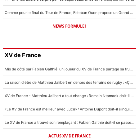
Comme pour le final du Tour de France, Esteban Ocon propose un Grand Prix de Formule 1 à Paris : «Autour de l’Arc de Triomphe, ce serait génial» !
NEWS FORMULE1
XV de France
Mis de côté par Fabien Galthié, un joueur du XV de France partage sa frustration : «ils ne me l’ont pas dit tout de suite»
La raison d'être de Matthieu Jalibert en dehors des terrains de rugby : «Ça m'atteint autant que si tu touches à un membre de ma famille»
XV de France - Matthieu Jalibert a tout changé : Romain Ntamack doit-il s’inquiéter pour sa place à un an de la Coupe du monde ?
«Le XV de France est meilleur avec Lucu» : Antoine Dupont doit-il s’inquiéter pour sa place ?
Le XV de France a trouvé son remplaçant : Fabien Galthié doit-il se passer d'Antoine Dupont ?
ACTUS XV DE FRANCE