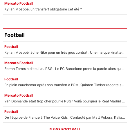
Mercato Football
Kylian Mbappé, un transfert obligatoire cet été ?
Football
Football
Kylian Mbappé lâche Nike pour un très gros contrat : Une marque «inattendue» va frapper très fort
Mercato Football
Ferran Torres a dit oui au PSG : Le FC Barcelone prend la parole alors qu'un transfert de l'attaquant espagnol prend forme
Football
En plein cauchemar après son transfert à l'OM, Quinten Timber raconte ses doutes après sa signature à Marseille
Mercato Football
Yan Diomandé était trop cher pour le PSG : Voilà pourquoi le Real Madrid a accepté de payer la somme record de 140M€ pour boucler son transfert !
Football
De l'équipe de France à The Voice Kids : Contacté par Matt Pokora, Kylian Mbappé a accepté de jouer un rôle inédit sur TF1 !
NEWS FOOTBALL