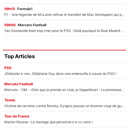
09h15
Formule1
F1 - Une légende de McLaren refuse le transfert de Max Verstappen qui pourrait «faire des vagues» et plomber l'ambiance dans l'équipe
09h00
Mercato Football
Yan Diomandé était trop cher pour le PSG : Voilà pourquoi le Real Madrid a accepté de payer la somme record de 140M€ pour boucler son transfert !
Top Articles
PSG
«Détester à vie», Stéphane Guy dans une embrouille à cause du PSG !
Mercato Football
Mercato - OM - «Dès que je prends un club, je t’appellerai» : La promesse de Marcelino au moment de claquer la porte
Tennis
Victime de racisme contre Murray, Kyrgios pousse un énorme coup de gueule !
Tour de France
Marion Rousse : Le mariage que personne n'a vu venir !