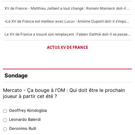
XV de France - Matthieu Jalibert a tout changé : Romain Ntamack doit-il s’inquiéter pour sa place à un an de la Coupe du monde ?
«Le XV de France est meilleur avec Lucu» : Antoine Dupont doit-il s’inquiéter pour sa place ?
Le XV de France a trouvé son remplaçant : Fabien Galthié doit-il se passer d'Antoine Dupont ?
ACTUS XV DE FRANCE
Sondage
Mercato - Ça bouge à l’OM : Qui doit être le prochain
joueur à partir cet été ?
Geoffrey Kondogbia
Geoffrey Kondogbia
38%
Leonardo Balerdi
Leonardo Balerdi
Geronimo Rulli
32%