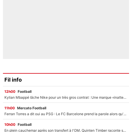
Fil info
12h00
Football
Kylian Mbappé lâche Nike pour un très gros contrat : Une marque «inattendue» va frapper très fort
11h00
Mercato Football
Ferran Torres a dit oui au PSG : Le FC Barcelone prend la parole alors qu'un transfert de l'attaquant espagnol prend forme
10h00
Football
En plein cauchemar après son transfert à l'OM, Quinten Timber raconte ses doutes après sa signature à Marseille