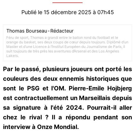
Publié le 15 décembre 2025 à 07h45
Thomas Bourseau
-
Rédacteur
Féru de sport, Thomas a grandi entre le ballon rond du football et le
orange du basket, ses deux coups de cœur depuis toujours. Diplômé d’un
Master et d’une Licence à l’Institut Européen du Journalisme de Paris, il
suit toujours de très près les aventures d’Arsenal et des Los Angeles
Lakers.
Par le passé, plusieurs joueurs ont porté les
couleurs des deux ennemis historiques que
sont le PSG et l'OM. Pierre-Emile Hojbjerg
est contractuellement un Marseillais depuis
sa signature à l'été 2024. Pourrait-il aller
chez le rival ? Il a répondu pendant son
interview à Onze Mondial.