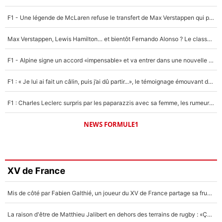
F1 - Une légende de McLaren refuse le transfert de Max Verstappen qui pourrait «faire des vagues» et plomber l'ambiance dans l'équipe
Max Verstappen, Lewis Hamilton… et bientôt Fernando Alonso ? Le classement des pilotes les mieux payés en Formule 1 risque de changer !
F1 - Alpine signe un accord «impensable» et va entrer dans une nouvelle dimension : Grande nouvelle pour Pierre Gasly !
F1 : « Je lui ai fait un câlin, puis j’ai dû partir...», le témoignage émouvant de Max Verstappen sur sa fille
F1 : Charles Leclerc surpris par les paparazzis avec sa femme, les rumeurs étaient vraies !
NEWS FORMULE1
XV de France
Mis de côté par Fabien Galthié, un joueur du XV de France partage sa frustration : «ils ne me l’ont pas dit tout de suite»
La raison d'être de Matthieu Jalibert en dehors des terrains de rugby : «Ça m'atteint autant que si tu touches à un membre de ma famille»