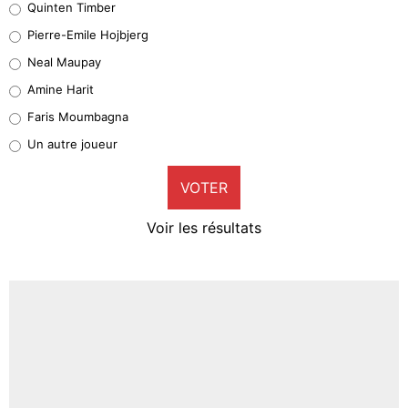
Quinten Timber
Geronimo Rulli
Pierre-Emile Hojbjerg
5%
Neal Maupay
Quinten Timber
Amine Harit
1%
Faris Moumbagna
Pierre-Emile Hojbjerg
Un autre joueur
9%
VOTER
Neal Maupay
4%
Voir les résultats
Amine Harit
3%
Faris Moumbagna
4%
Un autre joueur
5%