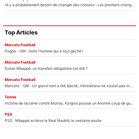
«Il y a probablement besoin de changer des choses» : Les premiers changements de Zinedine Zidane en équipe de France sont révélés ?
Top Articles
Mercato Football
Pogba - OM : Voilà l'homme qui a tout gâché !
Mercato Football
Kylian Mbappé, un transfert obligatoire cet été ?
Mercato Football
Mercato - OM : Un grand nom a été éjecté, «l’entraîneur ne voulait pas me conserver»
Tennis
Victime de racisme contre Murray, Kyrgios pousse un énorme coup de gueule !
PSG
PSG : Mbappé achève le Real Madrid, le vestiaire exulte