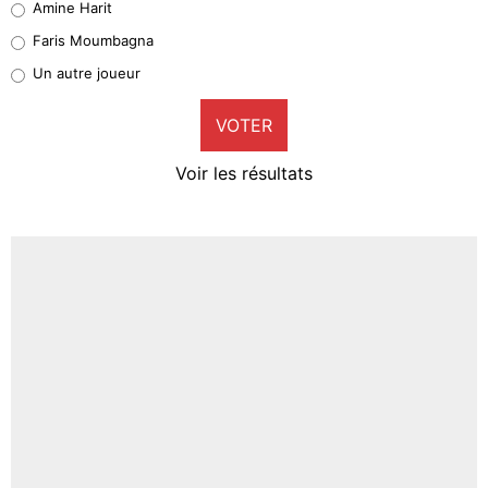
Amine Harit
1%
Faris Moumbagna
Pierre-Emile Hojbjerg
Un autre joueur
9%
VOTER
Neal Maupay
4%
Voir les résultats
Amine Harit
3%
Faris Moumbagna
4%
Un autre joueur
5%
1459 personnes ont participé aux votes.