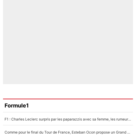
Formule1
F1 : Charles Leclerc surpris par les paparazzis avec sa femme, les rumeurs étaient vraies !
Comme pour le final du Tour de France, Esteban Ocon propose un Grand Prix de Formule 1 à Paris : «Autour de l’Arc de Triomphe, ce serait génial» !