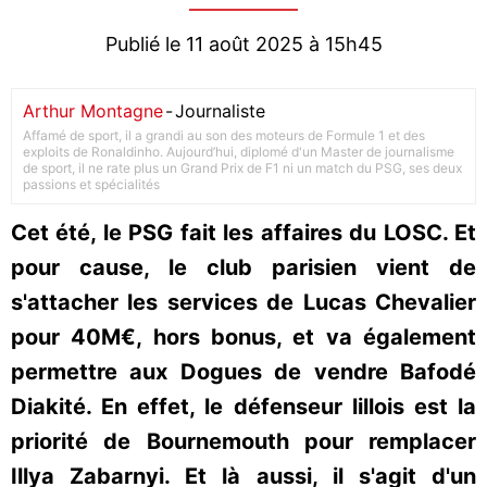
Publié le 11 août 2025 à 15h45
Arthur Montagne
-
Journaliste
Affamé de sport, il a grandi au son des moteurs de Formule 1 et des
exploits de Ronaldinho. Aujourd’hui, diplomé d'un Master de journalisme
de sport, il ne rate plus un Grand Prix de F1 ni un match du PSG, ses deux
passions et spécialités
Cet été, le PSG fait les affaires du LOSC. Et
pour cause, le club parisien vient de
s'attacher les services de Lucas Chevalier
pour 40M€, hors bonus, et va également
permettre aux Dogues de vendre Bafodé
Diakité. En effet, le défenseur lillois est la
priorité de Bournemouth pour remplacer
Illya Zabarnyi. Et là aussi, il s'agit d'un