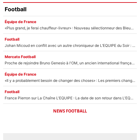
Football
Équipe de France
«Plus grand, je ferai chauffeur-livreur» : Nouveau sélectionneur des Bleus, Zinédine Zidane s’était imaginé un avenir très différent lorsqu'il était enfant
Football
Johan Micoud en conflit avec un autre chroniqueur de L’EQUIPE du Soir : «Pendant un moment, je ne les ai pas remis ensemble dans l'émission»
Mercato Football
Proche de rejoindre Bruno Genesio à l'OM, un ancien international français va finalement débarquer... sur RMC !
Équipe de France
«Il y a probablement besoin de changer des choses» : Les premiers changements de Zinedine Zidane en équipe de France sont révélés ?
Football
France Pierron sur La Chaîne L'EQUIPE : La date de son retour dans L'EQUIPE de Choc est connue... et c'était très attendu
NEWS FOOTBALL