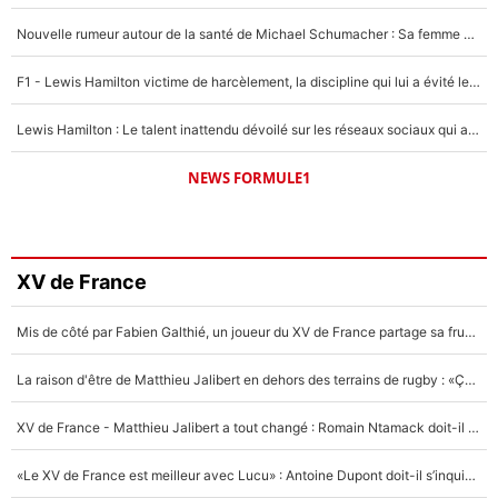
Nouvelle rumeur autour de la santé de Michael Schumacher : Sa femme Corinna sort du silence
F1 - Lewis Hamilton victime de harcèlement, la discipline qui lui a évité le pire : «J'aurais probablement mal tourné»
Lewis Hamilton : Le talent inattendu dévoilé sur les réseaux sociaux qui a impressionné Kim Kardashian pendant leurs vacances en amoureux !
NEWS FORMULE1
XV de France
Mis de côté par Fabien Galthié, un joueur du XV de France partage sa frustration : «ils ne me l’ont pas dit tout de suite»
La raison d'être de Matthieu Jalibert en dehors des terrains de rugby : «Ça m'atteint autant que si tu touches à un membre de ma famille»
XV de France - Matthieu Jalibert a tout changé : Romain Ntamack doit-il s’inquiéter pour sa place à un an de la Coupe du monde ?
«Le XV de France est meilleur avec Lucu» : Antoine Dupont doit-il s’inquiéter pour sa place ?