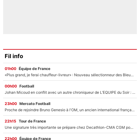
Fil info
01h00
Équipe de France
«Plus grand, je ferai chauffeur-livreur» : Nouveau sélectionneur des Bleus, Zinédine Zidane s’était imaginé un avenir très différent lorsqu'il était enfant
00h00
Football
Johan Micoud en conflit avec un autre chroniqueur de L’EQUIPE du Soir : «Pendant un moment, je ne les ai pas remis ensemble dans l'émission»
23h00
Mercato Football
Proche de rejoindre Bruno Genesio à l'OM, un ancien international français va finalement débarquer... sur RMC !
22h15
Tour de France
Une signature très importante se prépare chez Decathlon-CMA CGM pour aider Paul Seixas à gagner le Tour de France 2027
22h00
Équipe de France