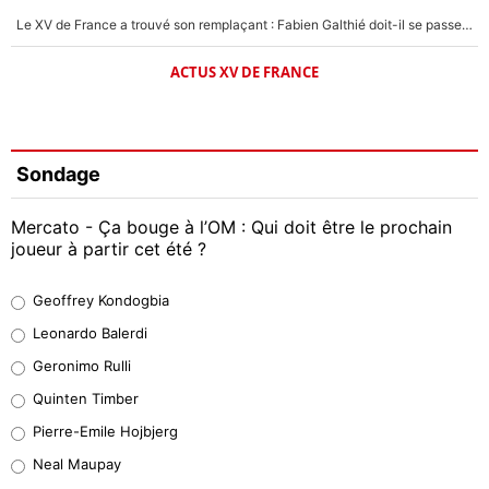
Le XV de France a trouvé son remplaçant : Fabien Galthié doit-il se passer d'Antoine Dupont ?
ACTUS XV DE FRANCE
Sondage
Mercato - Ça bouge à l’OM : Qui doit être le prochain
joueur à partir cet été ?
Geoffrey Kondogbia
Geoffrey Kondogbia
38%
Leonardo Balerdi
Leonardo Balerdi
Geronimo Rulli
32%
Quinten Timber
Geronimo Rulli
Pierre-Emile Hojbjerg
4%
Neal Maupay
Quinten Timber