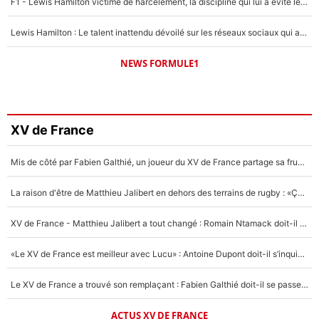
F1 - Lewis Hamilton victime de harcèlement, la discipline qui lui a évité le pire : «J'aurais probablement mal tourné»
Lewis Hamilton : Le talent inattendu dévoilé sur les réseaux sociaux qui a impressionné Kim Kardashian pendant leurs vacances en amoureux !
NEWS FORMULE1
XV de France
Mis de côté par Fabien Galthié, un joueur du XV de France partage sa frustration : «ils ne me l’ont pas dit tout de suite»
La raison d'être de Matthieu Jalibert en dehors des terrains de rugby : «Ça m'atteint autant que si tu touches à un membre de ma famille»
XV de France - Matthieu Jalibert a tout changé : Romain Ntamack doit-il s’inquiéter pour sa place à un an de la Coupe du monde ?
«Le XV de France est meilleur avec Lucu» : Antoine Dupont doit-il s’inquiéter pour sa place ?
Le XV de France a trouvé son remplaçant : Fabien Galthié doit-il se passer d'Antoine Dupont ?
ACTUS XV DE FRANCE