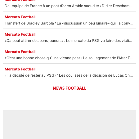
De l’équipe de France à un pont d’or en Arabie saoudite : Didier Deschamps a donné sa réponse !
Mercato Football
Transfert de Bradley Barcola : La «discussion un peu lunaire» qui l'a convaincu de quitter le PSG, son entourage est pointé du doigt
Mercato Football
«Ça peut attirer des bons joueurs» : Le mercato du PSG va faire des victimes dans l'effectif de Luis Enrique ?
Mercato Football
«C’est une bonne chose qu’il ne vienne pas» : Le soulagement de l'After Foot après le transfert avorté de Yan Diomandé au PSG
Mercato Football
«Il a décidé de rester au PSG» : Les coulisses de la décision de Lucas Chevalier pour son transfert
NEWS FOOTBALL