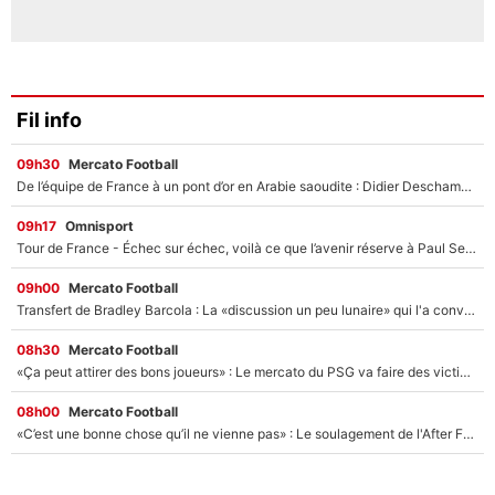
Fil info
09h30
Mercato Football
De l’équipe de France à un pont d’or en Arabie saoudite : Didier Deschamps a donné sa réponse !
09h17
Omnisport
Tour de France - Échec sur échec, voilà ce que l’avenir réserve à Paul Seixas : «Tant qu’il y aura un Pogacar comme celui-là...»
09h00
Mercato Football
Transfert de Bradley Barcola : La «discussion un peu lunaire» qui l'a convaincu de quitter le PSG, son entourage est pointé du doigt
08h30
Mercato Football
«Ça peut attirer des bons joueurs» : Le mercato du PSG va faire des victimes dans l'effectif de Luis Enrique ?
08h00
Mercato Football
«C’est une bonne chose qu’il ne vienne pas» : Le soulagement de l'After Foot après le transfert avorté de Yan Diomandé au PSG