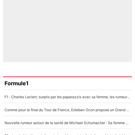
Formule1
F1 : Charles Leclerc surpris par les paparazzis avec sa femme, les rumeurs étaient vraies !
Comme pour le final du Tour de France, Esteban Ocon propose un Grand Prix de Formule 1 à Paris : «Autour de l’Arc de Triomphe, ce serait génial» !
Nouvelle rumeur autour de la santé de Michael Schumacher : Sa femme Corinna sort du silence