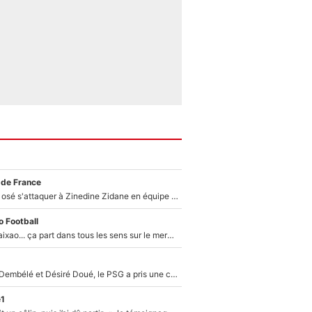
 de France
Franck Ribéry a osé s'attaquer à Zinedine Zidane en équipe de France : «Je n'aurais jamais fait ça»
 Football
Medina, Rulli, Paixao... ça part dans tous les sens sur le mercato de l'OM : Frank McCourt va enfin récupérer l'argent qu'il attend ?
Sans Ousmane Dembélé et Désiré Doué, le PSG a pris une correction face à Majorque : Luis Enrique attend avec impatience des renforts !
e1