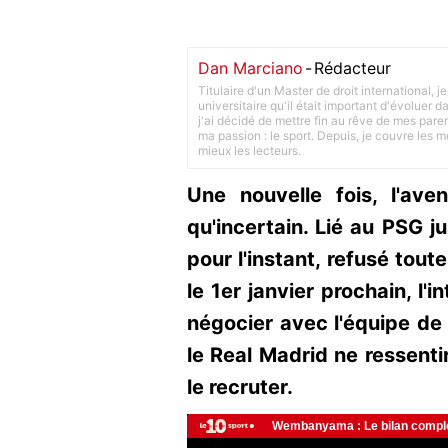
Dan Marciano
-
Rédacteur
Titulaire d'un Master de droit international,
universitaire qu'il était important d'évoluer
j'ai décidé de mettre fin au rêve de mes pare
ma passion : le sport. Depuis, je couvre les m
mieux les lecteurs.
Une nouvelle fois, l'av
qu'incertain. Lié au PSG ju
pour l'instant, refusé tout
le 1er janvier prochain, l'i
négocier avec l'équipe de
le Real Madrid ne ressentir
le recruter.