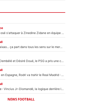
ce
Franck Ribéry a osé s'attaquer à Zinedine Zidane en équipe de France : «Je n'aurais jamais fait ça»
ll
Medina, Rulli, Paixao... ça part dans tous les sens sur le mercato de l'OM : Frank McCourt va enfin récupérer l'argent qu'il attend ?
Sans Ousmane Dembélé et Désiré Doué, le PSG a pris une correction face à Majorque : Luis Enrique attend avec impatience des renforts !
ll
Coup de théâtre en Espagne, Rodri va trahir le Real Madrid : Le Ballon d'Or a choisi de signer au FC Barcelone !
ll
Mercato Analyse : Vincius Jr-Diomandé, la logique derrière la concordance des temps
NEWS FOOTBALL