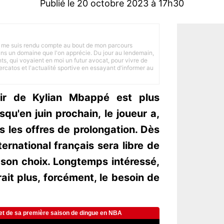
Publié le 20 octobre 2023 à 17h30
 je me suis rendu compte au bout de mon parcours
 dans un domaine que l'on apprécie. Du jour au lendemain,
nts, qui voyaient en moi un futur avocat, pour vivre de
ercatos et l'actualité sportive en essayant d'informer au
enir de Kylian Mbappé est plus
squ'en juin prochain, le joueur a,
es les offres de prolongation. Dès
nternational français sera libre de
 son choix. Longtemps intéressé,
ait plus, forcément, le besoin de