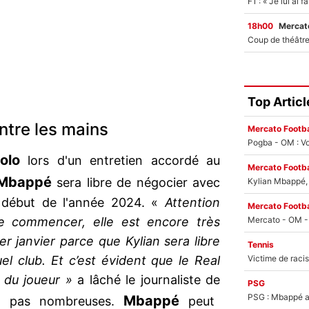
18h00
Mercato
Top Articl
ntre les mains
Mercato Footba
Pogba - OM : Vo
olo
lors d'un entretien accordé au
Mercato Footba
 Mbappé
sera libre de négocier avec
Kylian Mbappé, u
 début de l'année 2024. «
Attention
Mercato Footba
e commencer, elle est encore très
er janvier parce que Kylian sera libre
Tennis
el club. Et c’est évident que le Real
n du joueur »
a lâché le journaliste de
PSG
PSG : Mbappé ac
Mbappé
 pas nombreuses.
peut