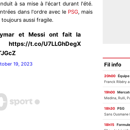
onduit à sa mise à l'écart durant l'été.
entrées dans l'ordre avec le
PSG
, mais
 toujours aussi fragile.
mar et Messi ont fait la
s://t.co/U7LLGhDegX
9TJGcZ
tober 19, 2023
Fil info
20h00
Équipe
19h00
Mercato
18h30
PSG
18h15
Formul