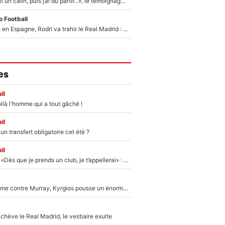
F1 : « Je lui ai fait un câlin, puis j’ai dû partir...», le témoignage émouvant de Max Verstappen sur sa fille
 Football
Coup de théâtre en Espagne, Rodri va trahir le Real Madrid : Le Ballon d'Or a choisi de signer au FC Barcelone !
es
ll
ilà l'homme qui a tout gâché !
ll
n transfert obligatoire cet été ?
ll
Mercato - OM - «Dès que je prends un club, je t’appellerai» : La promesse de Marcelino au moment de claquer la porte
Victime de racisme contre Murray, Kyrgios pousse un énorme coup de gueule !
hève le Real Madrid, le vestiaire exulte