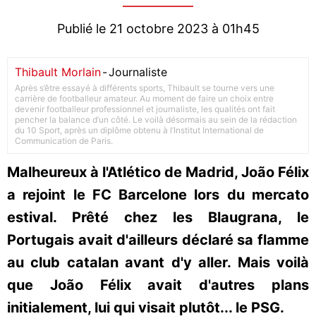
Publié le 21 octobre 2023 à 01h45
Thibault Morlain
-
Journaliste
Après s’être essayé à différents sports, Thibault se tourne vers une
carrière de footballeur amateur. Au moment de faire un choix entre
devenir footballeur professionnel et journaliste, les qualités ont fait
pencher la balance d’un côté. Le voilà désormais au sein de la rédaction
du 10 Sport, après un diplôme obtenu à l’Institut International de
Communication de Paris.
Malheureux à l'Atlético de Madrid, João Félix
a rejoint le FC Barcelone lors du mercato
estival. Prêté chez les Blaugrana, le
Portugais avait d'ailleurs déclaré sa flamme
au club catalan avant d'y aller. Mais voilà
que João Félix avait d'autres plans
initialement, lui qui visait plutôt... le PSG.