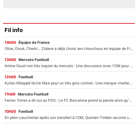
Fil info
14h00
Équipe de France
Olise, Doué, Cherki… Zidane a déjà choisi ses chouchous en équipe de France ? L’IA annonce des surprises sans Kylian Mbappé !
13h00
Mercato Football
Amine Gouiri est très inquiet du mercato : Une discussion avec l'OM pour acter son transfert !
12h00
Football
Kylian Mbappé lâche Nike pour un très gros contrat : Une marque «inattendue» va frapper très fort
11h00
Mercato Football
Ferran Torres a dit oui au PSG : Le FC Barcelone prend la parole alors qu'un transfert de l'attaquant espagnol prend forme
10h00
Football
En plein cauchemar après son transfert à l'OM, Quinten Timber raconte ses doutes après sa signature à Marseille