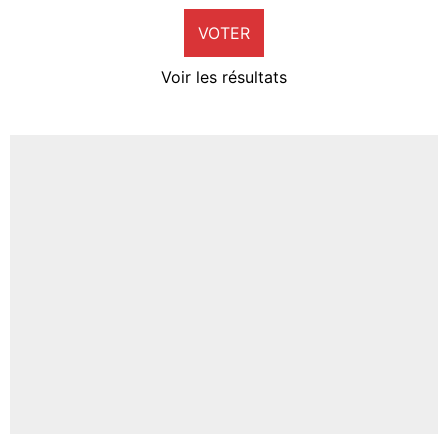
VOTER
Neal Maupay
4%
Voir les résultats
Amine Harit
3%
Faris Moumbagna
4%
Un autre joueur
5%
1679 personnes ont participé aux votes.