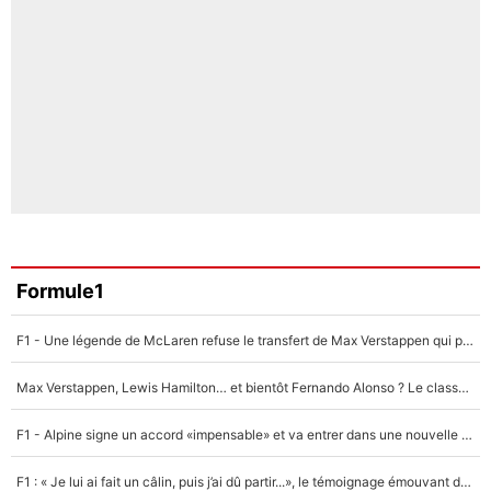
Formule1
F1 - Une légende de McLaren refuse le transfert de Max Verstappen qui pourrait «faire des vagues» et plomber l'ambiance dans l'équipe
Max Verstappen, Lewis Hamilton… et bientôt Fernando Alonso ? Le classement des pilotes les mieux payés en Formule 1 risque de changer !
F1 - Alpine signe un accord «impensable» et va entrer dans une nouvelle dimension : Grande nouvelle pour Pierre Gasly !
F1 : « Je lui ai fait un câlin, puis j’ai dû partir...», le témoignage émouvant de Max Verstappen sur sa fille