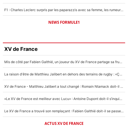
F1 : Charles Leclerc surpris par les paparazzis avec sa femme, les rumeurs étaient vraies !
NEWS FORMULE1
XV de France
Mis de côté par Fabien Galthié, un joueur du XV de France partage sa frustration : «ils ne me l’ont pas dit tout de suite»
La raison d'être de Matthieu Jalibert en dehors des terrains de rugby : «Ça m'atteint autant que si tu touches à un membre de ma famille»
XV de France - Matthieu Jalibert a tout changé : Romain Ntamack doit-il s’inquiéter pour sa place à un an de la Coupe du monde ?
«Le XV de France est meilleur avec Lucu» : Antoine Dupont doit-il s’inquiéter pour sa place ?
Le XV de France a trouvé son remplaçant : Fabien Galthié doit-il se passer d'Antoine Dupont ?
ACTUS XV DE FRANCE