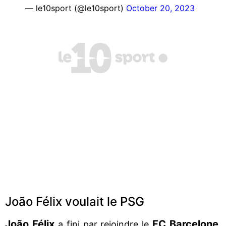
— le10sport (@le10sport)
October 20, 2023
João Félix voulait le PSG
João Félix
FC Barcelone
a fini par rejoindre le
,