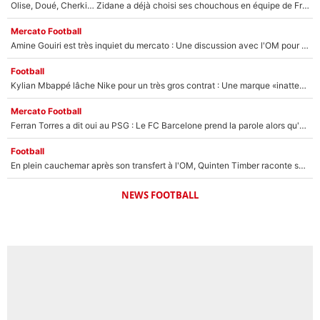
Olise, Doué, Cherki… Zidane a déjà choisi ses chouchous en équipe de France ? L’IA annonce des surprises sans Kylian Mbappé !
Mercato Football
Amine Gouiri est très inquiet du mercato : Une discussion avec l'OM pour acter son transfert !
Football
Kylian Mbappé lâche Nike pour un très gros contrat : Une marque «inattendue» va frapper très fort
Mercato Football
Ferran Torres a dit oui au PSG : Le FC Barcelone prend la parole alors qu'un transfert de l'attaquant espagnol prend forme
Football
En plein cauchemar après son transfert à l'OM, Quinten Timber raconte ses doutes après sa signature à Marseille
NEWS FOOTBALL