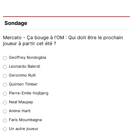
Sondage
Mercato - Ça bouge à l’OM : Qui doit être le prochain
joueur à partir cet été ?
Geoffrey Kondogbia
Geoffrey Kondogbia
38%
Leonardo Balerdi
Leonardo Balerdi
Geronimo Rulli
32%
Quinten Timber
Geronimo Rulli
Pierre-Emile Hojbjerg
5%
Neal Maupay
Quinten Timber
Amine Harit
1%
Faris Moumbagna
Pierre-Emile Hojbjerg
Un autre joueur
9%