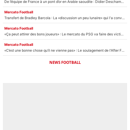
De l’équipe de France à un pont d’or en Arabie saoudite : Didier Deschamps a donné sa réponse !
Mercato Football
Transfert de Bradley Barcola : La «discussion un peu lunaire» qui l'a convaincu de quitter le PSG, son entourage est pointé du doigt
Mercato Football
«Ça peut attirer des bons joueurs» : Le mercato du PSG va faire des victimes dans l'effectif de Luis Enrique ?
Mercato Football
«C’est une bonne chose qu’il ne vienne pas» : Le soulagement de l'After Foot après le transfert avorté de Yan Diomandé au PSG
NEWS FOOTBALL