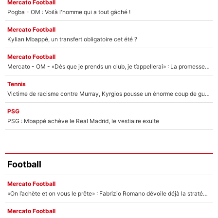
Mercato Football
Pogba - OM : Voilà l'homme qui a tout gâché !
Mercato Football
Kylian Mbappé, un transfert obligatoire cet été ?
Mercato Football
Mercato - OM - «Dès que je prends un club, je t’appellerai» : La promesse de Marcelino au moment de claquer la porte
Tennis
Victime de racisme contre Murray, Kyrgios pousse un énorme coup de gueule !
PSG
PSG : Mbappé achève le Real Madrid, le vestiaire exulte
Football
Mercato Football
«On l’achète et on vous le prête» : Fabrizio Romano dévoile déjà la stratégie du PSG avec le transfert de Zion Suzuki !
Mercato Football