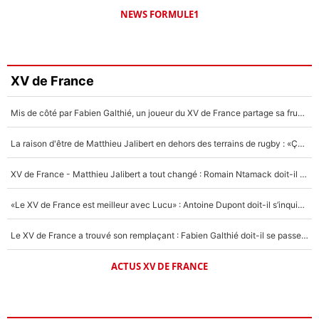
NEWS FORMULE1
XV de France
Mis de côté par Fabien Galthié, un joueur du XV de France partage sa frustration : «ils ne me l’ont pas dit tout de suite»
La raison d'être de Matthieu Jalibert en dehors des terrains de rugby : «Ça m'atteint autant que si tu touches à un membre de ma famille»
XV de France - Matthieu Jalibert a tout changé : Romain Ntamack doit-il s’inquiéter pour sa place à un an de la Coupe du monde ?
«Le XV de France est meilleur avec Lucu» : Antoine Dupont doit-il s’inquiéter pour sa place ?
Le XV de France a trouvé son remplaçant : Fabien Galthié doit-il se passer d'Antoine Dupont ?
ACTUS XV DE FRANCE