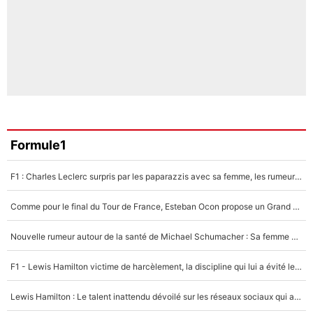
Formule1
F1 : Charles Leclerc surpris par les paparazzis avec sa femme, les rumeurs étaient vraies !
Comme pour le final du Tour de France, Esteban Ocon propose un Grand Prix de Formule 1 à Paris : «Autour de l’Arc de Triomphe, ce serait génial» !
Nouvelle rumeur autour de la santé de Michael Schumacher : Sa femme Corinna sort du silence
F1 - Lewis Hamilton victime de harcèlement, la discipline qui lui a évité le pire : «J'aurais probablement mal tourné»
Lewis Hamilton : Le talent inattendu dévoilé sur les réseaux sociaux qui a impressionné Kim Kardashian pendant leurs vacances en amoureux !