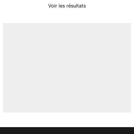
4%
Voir les résultats
Amine Harit
3%
Faris Moumbagna
4%
Un autre joueur
5%
1471 personnes ont participé aux votes.