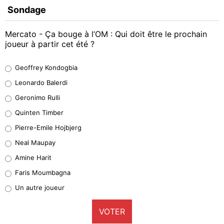
Sondage
Mercato - Ça bouge à l’OM : Qui doit être le prochain
joueur à partir cet été ?
Geoffrey Kondogbia
Geoffrey Kondogbia
38%
Leonardo Balerdi
Leonardo Balerdi
Geronimo Rulli
32%
Quinten Timber
Geronimo Rulli
Pierre-Emile Hojbjerg
4%
Neal Maupay
Quinten Timber
Amine Harit
1%
Faris Moumbagna
Pierre-Emile Hojbjerg
Un autre joueur
9%
VOTER
Neal Maupay