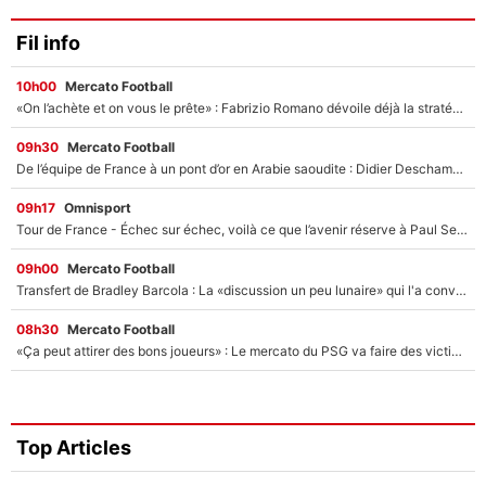
Fil info
10h00
Mercato Football
«On l’achète et on vous le prête» : Fabrizio Romano dévoile déjà la stratégie du PSG avec le transfert de Zion Suzuki !
09h30
Mercato Football
De l’équipe de France à un pont d’or en Arabie saoudite : Didier Deschamps a donné sa réponse !
09h17
Omnisport
Tour de France - Échec sur échec, voilà ce que l’avenir réserve à Paul Seixas : «Tant qu’il y aura un Pogacar comme celui-là...»
09h00
Mercato Football
Transfert de Bradley Barcola : La «discussion un peu lunaire» qui l'a convaincu de quitter le PSG, son entourage est pointé du doigt
08h30
Mercato Football
«Ça peut attirer des bons joueurs» : Le mercato du PSG va faire des victimes dans l'effectif de Luis Enrique ?
Top Articles