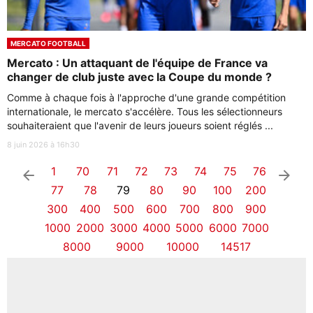
MERCATO FOOTBALL
Mercato : Un attaquant de l'équipe de France va
changer de club juste avec la Coupe du monde ?
Comme à chaque fois à l'approche d'une grande compétition
internationale, le mercato s'accélère. Tous les sélectionneurs
souhaiteraient que l'avenir de leurs joueurs soient réglés ...
8 juin 2026 à 16h30
1
70
71
72
73
74
75
76
arrow_left
arrow_right
77
78
79
80
90
100
200
300
400
500
600
700
800
900
1000
2000
3000
4000
5000
6000
7000
8000
9000
10000
14517