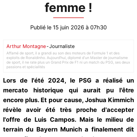
femme !
Publié le 15 juin 2026 à 07h30
Arthur Montagne
-
Journaliste
Affamé de sport, il a grandi au son des moteurs de Formule 1 et des
exploits de Ronaldinho. Aujourd’hui, diplomé d'un Master de journalisme
de sport, il ne rate plus un Grand Prix de F1 ni un match du PSG, ses deux
passions et spécialités
Lors de l'été 2024, le PSG a réalisé un
mercato historique qui aurait pu l'être
encore plus. Et pour cause, Joshua Kimmich
révèle avoir été très proche d'accepter
l'offre de Luis Campos. Mais le milieu de
terrain du Bayern Munich a finalement dit