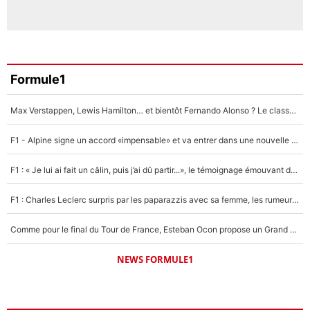
Formule1
Max Verstappen, Lewis Hamilton… et bientôt Fernando Alonso ? Le classement des pilotes les mieux payés en Formule 1 risque de changer !
F1 - Alpine signe un accord «impensable» et va entrer dans une nouvelle dimension : Grande nouvelle pour Pierre Gasly !
F1 : « Je lui ai fait un câlin, puis j’ai dû partir...», le témoignage émouvant de Max Verstappen sur sa fille
F1 : Charles Leclerc surpris par les paparazzis avec sa femme, les rumeurs étaient vraies !
Comme pour le final du Tour de France, Esteban Ocon propose un Grand Prix de Formule 1 à Paris : «Autour de l’Arc de Triomphe, ce serait génial» !
NEWS FORMULE1