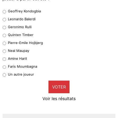
Geoffrey Kondogbia
Geoffrey Kondogbia
38%
Leonardo Balerdi
Leonardo Balerdi
Geronimo Rulli
32%
Quinten Timber
Geronimo Rulli
Pierre-Emile Hojbjerg
5%
Neal Maupay
Quinten Timber
Amine Harit
1%
Faris Moumbagna
Pierre-Emile Hojbjerg
Un autre joueur
9%
VOTER
Neal Maupay
4%
Voir les résultats
Amine Harit
3%