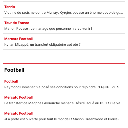
Tennis
Victime de racisme contre Murray, Kyrgios pousse un énorme coup de gueule !
Tour de France
Marion Rousse : Le mariage que personne n'a vu venir !
Mercato Football
Kylian Mbappé, un transfert obligatoire cet été ?
Football
Football
Raymond Domenech a posé ses conditions pour rejoindre L'EQUIPE du Soir : Il refuse de faire l'émission avec un autre chroniqueur !
Mercato Football
Le transfert de Maghnes Akliouche menace Désiré Doué au PSG : «Je valide à 200%»
Mercato Football
«La porte est ouverte pour tout le monde» : Mason Greenwood et Pierre-Emerick Aubameyang ont quitté l'OM, Amine Gouiri balance sur la suite du mercato et sur la réaction du vestiaire !