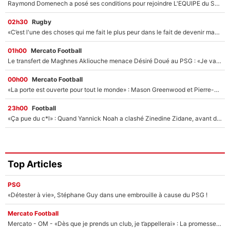
Raymond Domenech a posé ses conditions pour rejoindre L'EQUIPE du Soir : Il refuse de faire l'émission avec un autre chroniqueur !
02h30
Rugby
«C’est l'une des choses qui me fait le plus peur dans le fait de devenir maman» : En couple avec Antoine Dupont, Iris Mittenaere s'inquiète déjà pour ses futurs enfants !
01h00
Mercato Football
Le transfert de Maghnes Akliouche menace Désiré Doué au PSG : «Je valide à 200%»
00h00
Mercato Football
«La porte est ouverte pour tout le monde» : Mason Greenwood et Pierre-Emerick Aubameyang ont quitté l'OM, Amine Gouiri balance sur la suite du mercato et sur la réaction du vestiaire !
23h00
Football
«Ça pue du c*l» : Quand Yannick Noah a clashé Zinedine Zidane, avant de se faire recadrer par le nouveau sélectionneur de l'équipe de France !
Top Articles
PSG
«Détester à vie», Stéphane Guy dans une embrouille à cause du PSG !
Mercato Football
Mercato - OM - «Dès que je prends un club, je t’appellerai» : La promesse de Marcelino au moment de claquer la porte