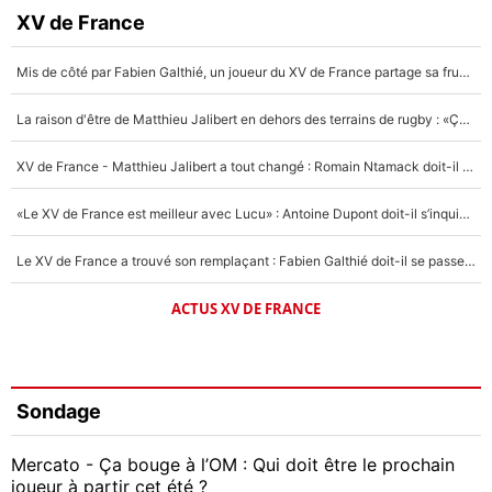
XV de France
Mis de côté par Fabien Galthié, un joueur du XV de France partage sa frustration : «ils ne me l’ont pas dit tout de suite»
La raison d'être de Matthieu Jalibert en dehors des terrains de rugby : «Ça m'atteint autant que si tu touches à un membre de ma famille»
XV de France - Matthieu Jalibert a tout changé : Romain Ntamack doit-il s’inquiéter pour sa place à un an de la Coupe du monde ?
«Le XV de France est meilleur avec Lucu» : Antoine Dupont doit-il s’inquiéter pour sa place ?
Le XV de France a trouvé son remplaçant : Fabien Galthié doit-il se passer d'Antoine Dupont ?
ACTUS XV DE FRANCE
Sondage
Mercato - Ça bouge à l’OM : Qui doit être le prochain
joueur à partir cet été ?