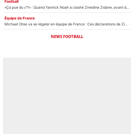
Football
«Ça pue du c*l» : Quand Yannick Noah a clashé Zinedine Zidane, avant de se faire recadrer par le nouveau sélectionneur de l'équipe de France !
Équipe de France
Michael Olise va se régaler en équipe de France : Ces déclarations de Zinedine Zidane qui prouvent qu'il va tout miser sur la star du Bayern Munich !
NEWS FOOTBALL