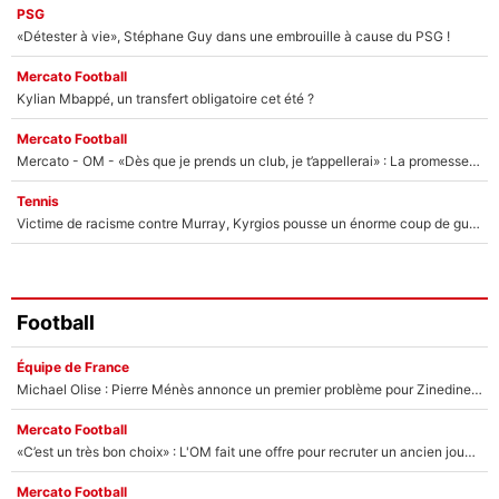
PSG
«Détester à vie», Stéphane Guy dans une embrouille à cause du PSG !
Mercato Football
Kylian Mbappé, un transfert obligatoire cet été ?
Mercato Football
Mercato - OM - «Dès que je prends un club, je t’appellerai» : La promesse de Marcelino au moment de claquer la porte
Tennis
Victime de racisme contre Murray, Kyrgios pousse un énorme coup de gueule !
Football
Équipe de France
Michael Olise : Pierre Ménès annonce un premier problème pour Zinedine Zidane en équipe de France
Mercato Football
«C’est un très bon choix» : L'OM fait une offre pour recruter un ancien joueur du PSG... et c'est validé dans l'After Foot !
Mercato Football