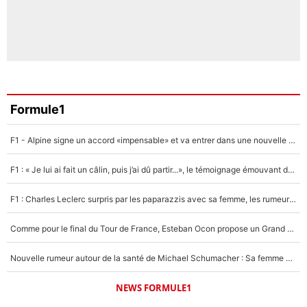
Formule1
F1 - Alpine signe un accord «impensable» et va entrer dans une nouvelle dimension : Grande nouvelle pour Pierre Gasly !
F1 : « Je lui ai fait un câlin, puis j’ai dû partir...», le témoignage émouvant de Max Verstappen sur sa fille
F1 : Charles Leclerc surpris par les paparazzis avec sa femme, les rumeurs étaient vraies !
Comme pour le final du Tour de France, Esteban Ocon propose un Grand Prix de Formule 1 à Paris : «Autour de l’Arc de Triomphe, ce serait génial» !
Nouvelle rumeur autour de la santé de Michael Schumacher : Sa femme Corinna sort du silence
NEWS FORMULE1