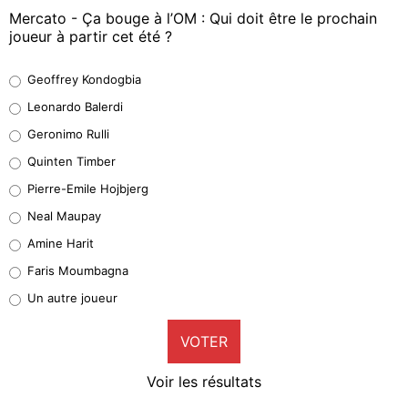
Mercato - Ça bouge à l’OM : Qui doit être le prochain
joueur à partir cet été ?
Geoffrey Kondogbia
Geoffrey Kondogbia
38%
Leonardo Balerdi
Leonardo Balerdi
Geronimo Rulli
32%
Quinten Timber
Geronimo Rulli
Pierre-Emile Hojbjerg
5%
Neal Maupay
Quinten Timber
Amine Harit
1%
Faris Moumbagna
Pierre-Emile Hojbjerg
Un autre joueur
9%
VOTER
Neal Maupay
4%
Voir les résultats
Amine Harit