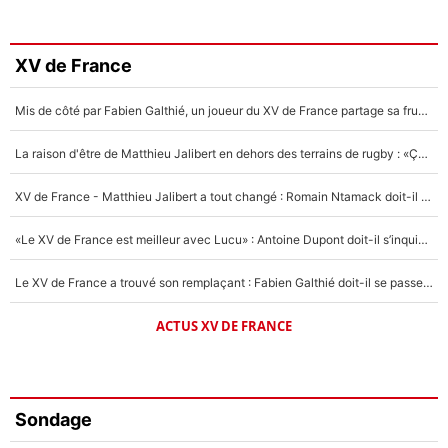
XV de France
Mis de côté par Fabien Galthié, un joueur du XV de France partage sa frustration : «ils ne me l’ont pas dit tout de suite»
La raison d'être de Matthieu Jalibert en dehors des terrains de rugby : «Ça m'atteint autant que si tu touches à un membre de ma famille»
XV de France - Matthieu Jalibert a tout changé : Romain Ntamack doit-il s’inquiéter pour sa place à un an de la Coupe du monde ?
«Le XV de France est meilleur avec Lucu» : Antoine Dupont doit-il s’inquiéter pour sa place ?
Le XV de France a trouvé son remplaçant : Fabien Galthié doit-il se passer d'Antoine Dupont ?
ACTUS XV DE FRANCE
Sondage