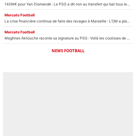
140M€ pour Yan Diomandé : Le PSG a dit non au transfert qui bat tous les records sur le mercato
Mercato Football
La crise financière continue de faire des ravages à Marseille : L’OM a placé 12 joueurs sur le marché des transferts… et ça pourrait lui rapporter près de 100M€ !
Mercato Football
Maghnes Akliouche raconte sa signature au PSG : Voilà les coulisses de son transfert de rêve à 50M€
NEWS FOOTBALL