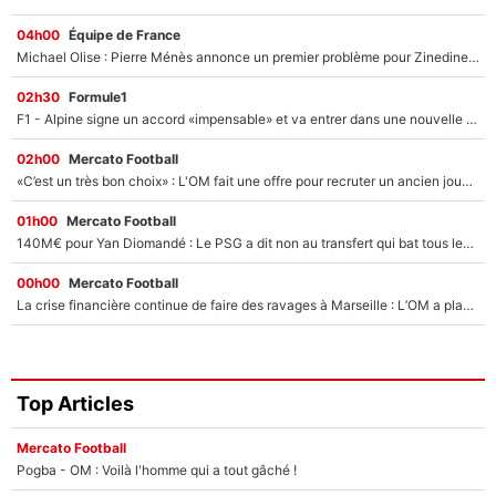
04h00
Équipe de France
Michael Olise : Pierre Ménès annonce un premier problème pour Zinedine Zidane en équipe de France
02h30
Formule1
F1 - Alpine signe un accord «impensable» et va entrer dans une nouvelle dimension : Grande nouvelle pour Pierre Gasly !
02h00
Mercato Football
«C’est un très bon choix» : L'OM fait une offre pour recruter un ancien joueur du PSG... et c'est validé dans l'After Foot !
01h00
Mercato Football
140M€ pour Yan Diomandé : Le PSG a dit non au transfert qui bat tous les records sur le mercato
00h00
Mercato Football
La crise financière continue de faire des ravages à Marseille : L’OM a placé 12 joueurs sur le marché des transferts… et ça pourrait lui rapporter près de 100M€ !
Top Articles
Mercato Football
Pogba - OM : Voilà l'homme qui a tout gâché !