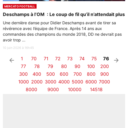
MERCATO FOOTBALL
Deschamps à l’OM : Le coup de fil qu’il n’attendait plus
Une dernière danse pour Didier Deschamps avant de tirer sa
révérence avec l’équipe de France. Après 14 ans aux
commandes des champions du monde 2018, DD ne devrait pas
avoir trop ...
10 juin 2026 à 16h45
1
70
71
72
73
74
75
76
arrow_left
arrow_right
77
78
79
80
90
100
200
300
400
500
600
700
800
900
1000
2000
3000
4000
5000
6000
7000
8000
9000
10000
14518