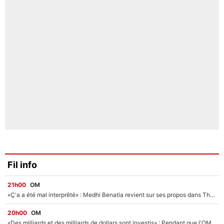
Fil info
21h00
OM
«Ç'a a été mal interprêté» : Medhi Benatia revient sur ses propos dans The Bridge et précise ses conditions pour rejoindre le PSG !
20h00
OM
«Des milliards et des milliards de dollars sont investis» : Pendant que l'OM est en pleine crise financière, Frank McCourt lance un nouveau projet à 260M€ !