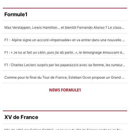
Formule1
Max Verstappen, Lewis Hamilton… et bientôt Fernando Alonso ? Le classement des pilotes les mieux payés en Formule 1 risque de changer !
F1 - Alpine signe un accord «impensable» et va entrer dans une nouvelle dimension : Grande nouvelle pour Pierre Gasly !
F1 : « Je lui ai fait un câlin, puis j’ai dû partir...», le témoignage émouvant de Max Verstappen sur sa fille
F1 : Charles Leclerc surpris par les paparazzis avec sa femme, les rumeurs étaient vraies !
Comme pour le final du Tour de France, Esteban Ocon propose un Grand Prix de Formule 1 à Paris : «Autour de l’Arc de Triomphe, ce serait génial» !
NEWS FORMULE1
XV de France