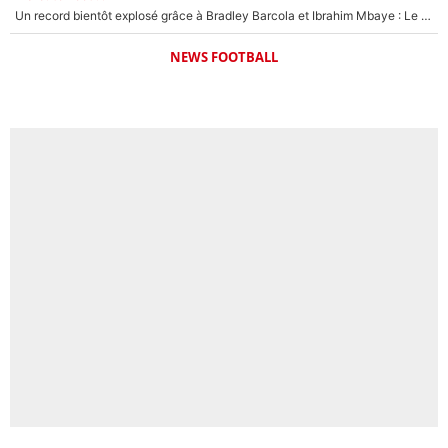
Un record bientôt explosé grâce à Bradley Barcola et Ibrahim Mbaye : Le PSG sur le point de réaliser un mercato historique ?
NEWS FOOTBALL