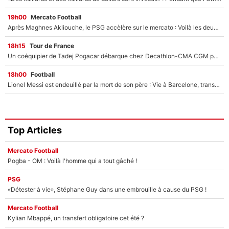
19h00
Mercato Football
Après Maghnes Akliouche, le PSG accèlère sur le mercato : Voilà les deux nouvelles recrues qui vont signer la semaine prochaine ?
18h15
Tour de France
Un coéquipier de Tadej Pogacar débarque chez Decathlon-CMA CGM pour épauler Paul Seixas : «Mes meilleures années sont à venir»
18h00
Football
Lionel Messi est endeuillé par la mort de son père : Vie à Barcelone, transfert au PSG... voilà comment Jorge Messi a joué un rôle essentiel dans sa carrière !
Top Articles
Mercato Football
Pogba - OM : Voilà l'homme qui a tout gâché !
PSG
«Détester à vie», Stéphane Guy dans une embrouille à cause du PSG !
Mercato Football
Kylian Mbappé, un transfert obligatoire cet été ?