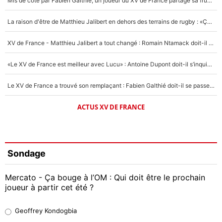
Mis de côté par Fabien Galthié, un joueur du XV de France partage sa frustration : «ils ne me l’ont pas dit tout de suite»
La raison d'être de Matthieu Jalibert en dehors des terrains de rugby : «Ça m'atteint autant que si tu touches à un membre de ma famille»
XV de France - Matthieu Jalibert a tout changé : Romain Ntamack doit-il s’inquiéter pour sa place à un an de la Coupe du monde ?
«Le XV de France est meilleur avec Lucu» : Antoine Dupont doit-il s’inquiéter pour sa place ?
Le XV de France a trouvé son remplaçant : Fabien Galthié doit-il se passer d'Antoine Dupont ?
ACTUS XV DE FRANCE
Sondage
Mercato - Ça bouge à l’OM : Qui doit être le prochain
joueur à partir cet été ?
Geoffrey Kondogbia
Geoffrey Kondogbia
38%