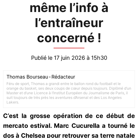
même l’info à
l’entraîneur
concerné !
Publié le 17 juin 2026 à 15h30
Thomas Bourseau
-
Rédacteur
Féru de sport, Thomas a grandi entre le ballon rond du football et le
orange du basket, ses deux coups de cœur depuis toujours. Diplômé d’un
Master et d’une Licence à l’Institut Européen du Journalisme de Paris, il
suit toujours de très près les aventures d’Arsenal et des Los Angeles
Lakers.
C’est la grosse opération de ce début de
mercato estival. Marc Cucurella a tourné le
dos à Chelsea pour retrouver sa terre natale