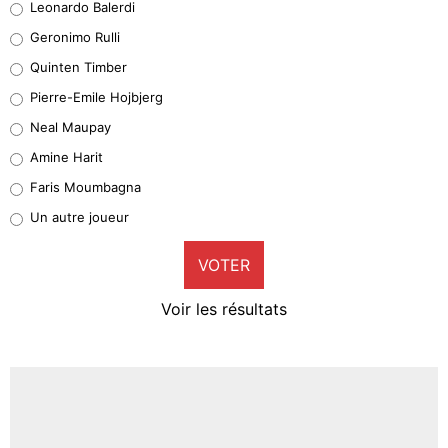
Leonardo Balerdi
Leonardo Balerdi
Geronimo Rulli
32%
Quinten Timber
Geronimo Rulli
Pierre-Emile Hojbjerg
5%
Neal Maupay
Quinten Timber
Amine Harit
1%
Faris Moumbagna
Pierre-Emile Hojbjerg
Un autre joueur
9%
VOTER
Neal Maupay
4%
Voir les résultats
Amine Harit
3%
Faris Moumbagna
4%
Un autre joueur