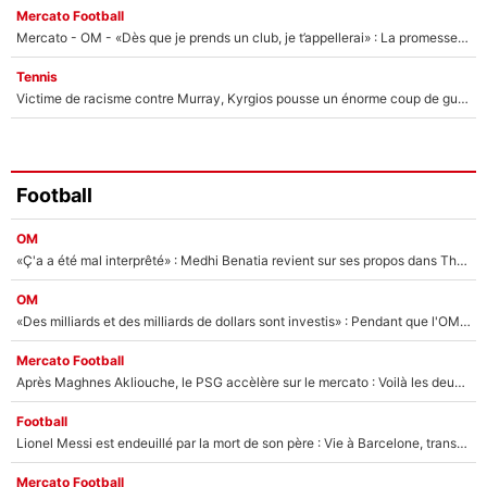
Mercato Football
Mercato - OM - «Dès que je prends un club, je t’appellerai» : La promesse de Marcelino au moment de claquer la porte
Tennis
Victime de racisme contre Murray, Kyrgios pousse un énorme coup de gueule !
Football
OM
«Ç'a a été mal interprêté» : Medhi Benatia revient sur ses propos dans The Bridge et précise ses conditions pour rejoindre le PSG !
OM
«Des milliards et des milliards de dollars sont investis» : Pendant que l'OM est en pleine crise financière, Frank McCourt lance un nouveau projet à 260M€ !
Mercato Football
Après Maghnes Akliouche, le PSG accèlère sur le mercato : Voilà les deux nouvelles recrues qui vont signer la semaine prochaine ?
Football
Lionel Messi est endeuillé par la mort de son père : Vie à Barcelone, transfert au PSG... voilà comment Jorge Messi a joué un rôle essentiel dans sa carrière !
Mercato Football