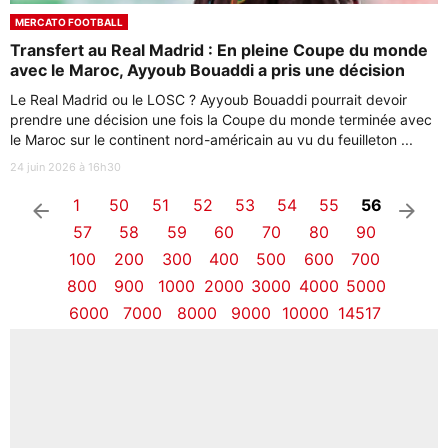
MERCATO FOOTBALL
Transfert au Real Madrid : En pleine Coupe du monde
avec le Maroc, Ayyoub Bouaddi a pris une décision
Le Real Madrid ou le LOSC ? Ayyoub Bouaddi pourrait devoir
prendre une décision une fois la Coupe du monde terminée avec
le Maroc sur le continent nord-américain au vu du feuilleton ...
24 juin 2026 à 16h30
1
50
51
52
53
54
55
56
arrow_left
arrow_right
57
58
59
60
70
80
90
100
200
300
400
500
600
700
800
900
1000
2000
3000
4000
5000
6000
7000
8000
9000
10000
14517