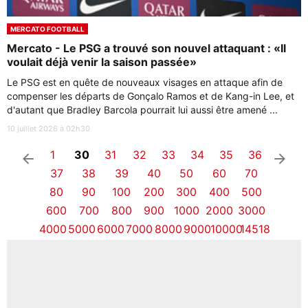
MERCATO FOOTBALL
Mercato - Le PSG a trouvé son nouvel attaquant : «Il
voulait déjà venir la saison passée»
Le PSG est en quête de nouveaux visages en attaque afin de
compenser les départs de Gonçalo Ramos et de Kang-in Lee, et
d'autant que Bradley Barcola pourrait lui aussi être amené ...
10 juillet 2026 à 02h30
1
30
31
32
33
34
35
36
arrow_left
arrow_right
37
38
39
40
50
60
70
80
90
100
200
300
400
500
600
700
800
900
1000
2000
3000
4000
5000
6000
7000
8000
9000
10000
14518