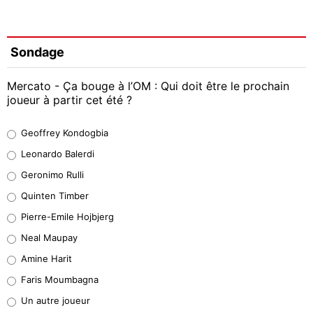
Sondage
Mercato - Ça bouge à l’OM : Qui doit être le prochain
joueur à partir cet été ?
Geoffrey Kondogbia
Geoffrey Kondogbia
38%
Leonardo Balerdi
Leonardo Balerdi
Geronimo Rulli
32%
Quinten Timber
Geronimo Rulli
Pierre-Emile Hojbjerg
5%
Neal Maupay
Quinten Timber
Amine Harit
1%
Faris Moumbagna
Pierre-Emile Hojbjerg
Un autre joueur
9%