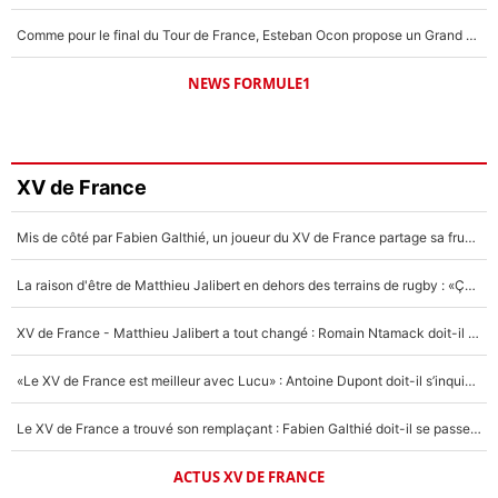
Comme pour le final du Tour de France, Esteban Ocon propose un Grand Prix de Formule 1 à Paris : «Autour de l’Arc de Triomphe, ce serait génial» !
NEWS FORMULE1
XV de France
Mis de côté par Fabien Galthié, un joueur du XV de France partage sa frustration : «ils ne me l’ont pas dit tout de suite»
La raison d'être de Matthieu Jalibert en dehors des terrains de rugby : «Ça m'atteint autant que si tu touches à un membre de ma famille»
XV de France - Matthieu Jalibert a tout changé : Romain Ntamack doit-il s’inquiéter pour sa place à un an de la Coupe du monde ?
«Le XV de France est meilleur avec Lucu» : Antoine Dupont doit-il s’inquiéter pour sa place ?
Le XV de France a trouvé son remplaçant : Fabien Galthié doit-il se passer d'Antoine Dupont ?
ACTUS XV DE FRANCE