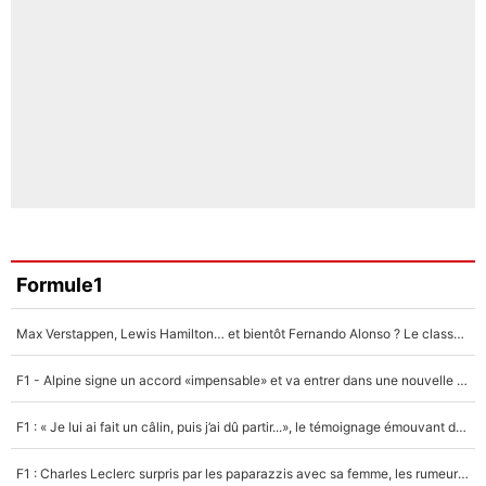
Formule1
Max Verstappen, Lewis Hamilton… et bientôt Fernando Alonso ? Le classement des pilotes les mieux payés en Formule 1 risque de changer !
F1 - Alpine signe un accord «impensable» et va entrer dans une nouvelle dimension : Grande nouvelle pour Pierre Gasly !
F1 : « Je lui ai fait un câlin, puis j’ai dû partir...», le témoignage émouvant de Max Verstappen sur sa fille
F1 : Charles Leclerc surpris par les paparazzis avec sa femme, les rumeurs étaient vraies !