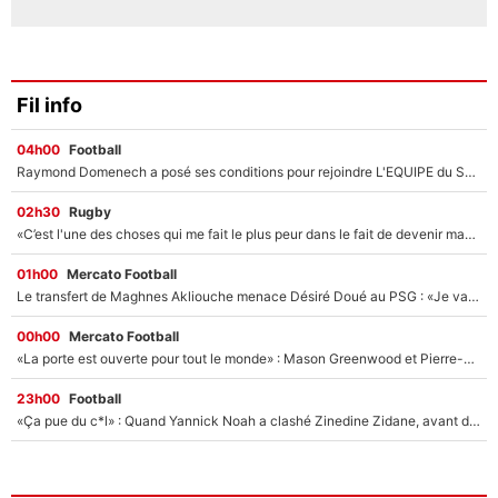
Fil info
04h00
Football
Raymond Domenech a posé ses conditions pour rejoindre L'EQUIPE du Soir : Il refuse de faire l'émission avec un autre chroniqueur !
02h30
Rugby
«C’est l'une des choses qui me fait le plus peur dans le fait de devenir maman» : En couple avec Antoine Dupont, Iris Mittenaere s'inquiète déjà pour ses futurs enfants !
01h00
Mercato Football
Le transfert de Maghnes Akliouche menace Désiré Doué au PSG : «Je valide à 200%»
00h00
Mercato Football
«La porte est ouverte pour tout le monde» : Mason Greenwood et Pierre-Emerick Aubameyang ont quitté l'OM, Amine Gouiri balance sur la suite du mercato et sur la réaction du vestiaire !
23h00
Football
«Ça pue du c*l» : Quand Yannick Noah a clashé Zinedine Zidane, avant de se faire recadrer par le nouveau sélectionneur de l'équipe de France !