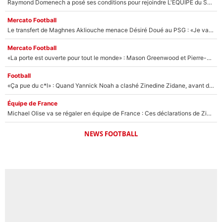
Raymond Domenech a posé ses conditions pour rejoindre L'EQUIPE du Soir : Il refuse de faire l'émission avec un autre chroniqueur !
Mercato Football
Le transfert de Maghnes Akliouche menace Désiré Doué au PSG : «Je valide à 200%»
Mercato Football
«La porte est ouverte pour tout le monde» : Mason Greenwood et Pierre-Emerick Aubameyang ont quitté l'OM, Amine Gouiri balance sur la suite du mercato et sur la réaction du vestiaire !
Football
«Ça pue du c*l» : Quand Yannick Noah a clashé Zinedine Zidane, avant de se faire recadrer par le nouveau sélectionneur de l'équipe de France !
Équipe de France
Michael Olise va se régaler en équipe de France : Ces déclarations de Zinedine Zidane qui prouvent qu'il va tout miser sur la star du Bayern Munich !
NEWS FOOTBALL