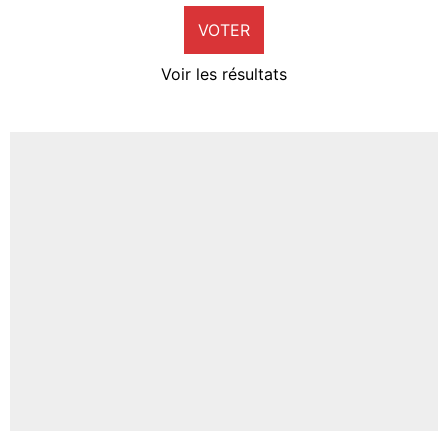
VOTER
Neal Maupay
4%
Voir les résultats
Amine Harit
3%
Faris Moumbagna
4%
Un autre joueur
5%
1664 personnes ont participé aux votes.