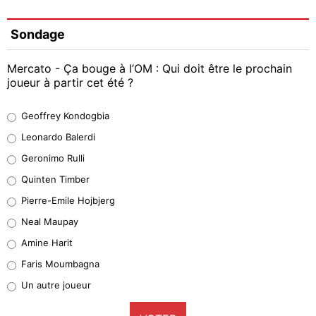
Sondage
Mercato - Ça bouge à l’OM : Qui doit être le prochain
joueur à partir cet été ?
Geoffrey Kondogbia
Geoffrey Kondogbia
38%
Leonardo Balerdi
Leonardo Balerdi
Geronimo Rulli
32%
Quinten Timber
Geronimo Rulli
Pierre-Emile Hojbjerg
5%
Neal Maupay
Quinten Timber
Amine Harit
1%
Faris Moumbagna
Pierre-Emile Hojbjerg
Un autre joueur
9%