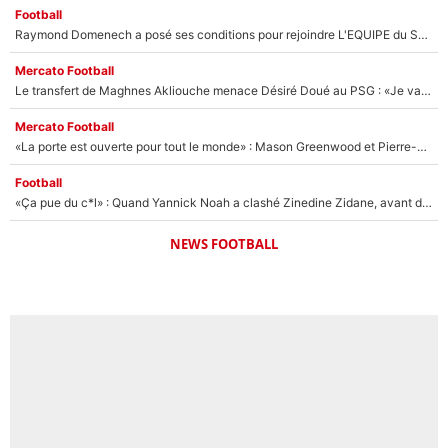
Football
Raymond Domenech a posé ses conditions pour rejoindre L'EQUIPE du Soir : Il refuse de faire l'émission avec un autre chroniqueur !
Mercato Football
Le transfert de Maghnes Akliouche menace Désiré Doué au PSG : «Je valide à 200%»
Mercato Football
«La porte est ouverte pour tout le monde» : Mason Greenwood et Pierre-Emerick Aubameyang ont quitté l'OM, Amine Gouiri balance sur la suite du mercato et sur la réaction du vestiaire !
Football
«Ça pue du c*l» : Quand Yannick Noah a clashé Zinedine Zidane, avant de se faire recadrer par le nouveau sélectionneur de l'équipe de France !
NEWS FOOTBALL