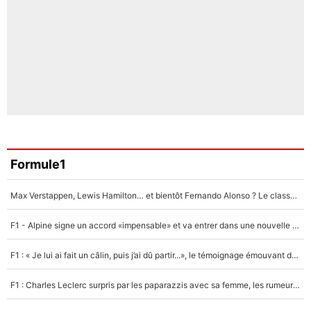
Formule1
Max Verstappen, Lewis Hamilton… et bientôt Fernando Alonso ? Le classement des pilotes les mieux payés en Formule 1 risque de changer !
F1 - Alpine signe un accord «impensable» et va entrer dans une nouvelle dimension : Grande nouvelle pour Pierre Gasly !
F1 : « Je lui ai fait un câlin, puis j’ai dû partir...», le témoignage émouvant de Max Verstappen sur sa fille
F1 : Charles Leclerc surpris par les paparazzis avec sa femme, les rumeurs étaient vraies !