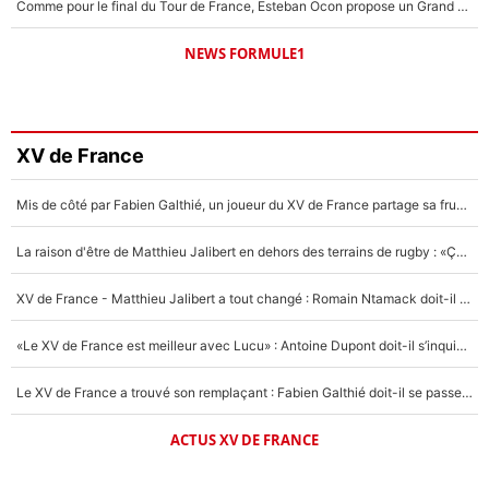
Comme pour le final du Tour de France, Esteban Ocon propose un Grand Prix de Formule 1 à Paris : «Autour de l’Arc de Triomphe, ce serait génial» !
NEWS FORMULE1
XV de France
Mis de côté par Fabien Galthié, un joueur du XV de France partage sa frustration : «ils ne me l’ont pas dit tout de suite»
La raison d'être de Matthieu Jalibert en dehors des terrains de rugby : «Ça m'atteint autant que si tu touches à un membre de ma famille»
XV de France - Matthieu Jalibert a tout changé : Romain Ntamack doit-il s’inquiéter pour sa place à un an de la Coupe du monde ?
«Le XV de France est meilleur avec Lucu» : Antoine Dupont doit-il s’inquiéter pour sa place ?
Le XV de France a trouvé son remplaçant : Fabien Galthié doit-il se passer d'Antoine Dupont ?
ACTUS XV DE FRANCE