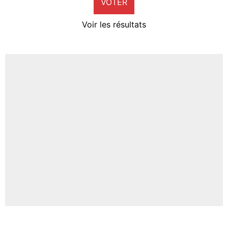
VOTER
Neal Maupay
4%
Voir les résultats
Amine Harit
3%
Faris Moumbagna
4%
Un autre joueur
5%
1665 personnes ont participé aux votes.