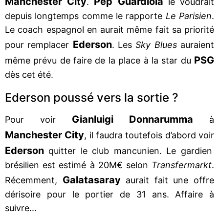
Manchester City
Pep Guardiola
.
le voudrait
depuis longtemps comme le rapporte
Le Parisien
.
Le coach espagnol en aurait même fait sa priorité
Ederson
pour remplacer
. Les
Sky Blues
auraient
PSG
même prévu de faire de la place à la star du
dès cet été.
Ederson poussé vers la sortie ?
Gianluigi Donnarumma
Pour voir
à
Manchester City
, il faudra toutefois d’abord voir
Ederson
quitter le club mancunien. Le gardien
brésilien est estimé à 20M€ selon
Transfermarkt
.
Galatasaray
Récemment,
aurait fait une offre
dérisoire pour le portier de 31 ans. Affaire à
suivre...