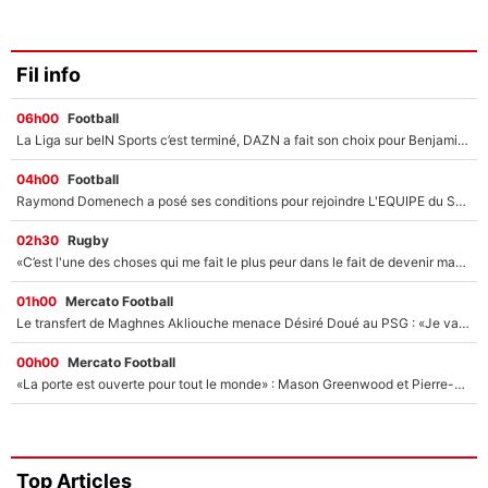
Fil info
06h00
Football
La Liga sur beIN Sports c’est terminé, DAZN a fait son choix pour Benjamin Da Silva et Omar Da Fonseca !
04h00
Football
Raymond Domenech a posé ses conditions pour rejoindre L'EQUIPE du Soir : Il refuse de faire l'émission avec un autre chroniqueur !
02h30
Rugby
«C’est l'une des choses qui me fait le plus peur dans le fait de devenir maman» : En couple avec Antoine Dupont, Iris Mittenaere s'inquiète déjà pour ses futurs enfants !
01h00
Mercato Football
Le transfert de Maghnes Akliouche menace Désiré Doué au PSG : «Je valide à 200%»
00h00
Mercato Football
«La porte est ouverte pour tout le monde» : Mason Greenwood et Pierre-Emerick Aubameyang ont quitté l'OM, Amine Gouiri balance sur la suite du mercato et sur la réaction du vestiaire !
Top Articles