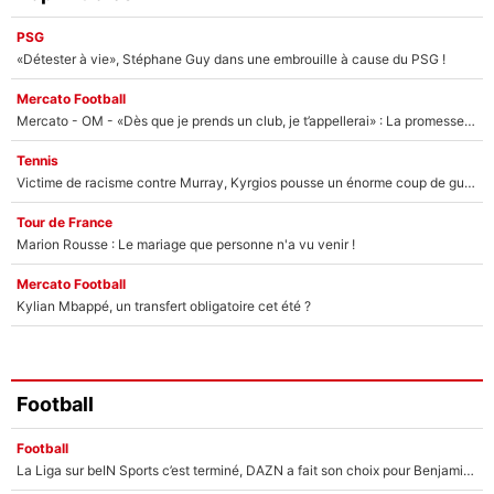
PSG
«Détester à vie», Stéphane Guy dans une embrouille à cause du PSG !
Mercato Football
Mercato - OM - «Dès que je prends un club, je t’appellerai» : La promesse de Marcelino au moment de claquer la porte
Tennis
Victime de racisme contre Murray, Kyrgios pousse un énorme coup de gueule !
Tour de France
Marion Rousse : Le mariage que personne n'a vu venir !
Mercato Football
Kylian Mbappé, un transfert obligatoire cet été ?
Football
Football
La Liga sur beIN Sports c’est terminé, DAZN a fait son choix pour Benjamin Da Silva et Omar Da Fonseca !