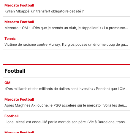
Mercato Football
Kylian Mbappé, un transfert obligatoire cet été ?
Mercato Football
Mercato - OM - «Dès que je prends un club, je t’appellerai» : La promesse de Marcelino au moment de claquer la porte
Tennis
Victime de racisme contre Murray, Kyrgios pousse un énorme coup de gueule !
Football
OM
«Des milliards et des milliards de dollars sont investis» : Pendant que l'OM est en pleine crise financière, Frank McCourt lance un nouveau projet à 260M€ !
Mercato Football
Après Maghnes Akliouche, le PSG accèlère sur le mercato : Voilà les deux nouvelles recrues qui vont signer la semaine prochaine ?
Football
Lionel Messi est endeuillé par la mort de son père : Vie à Barcelone, transfert au PSG... voilà comment Jorge Messi a joué un rôle essentiel dans sa carrière !
Mercato Football