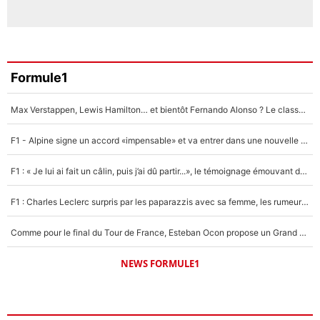
Formule1
Max Verstappen, Lewis Hamilton… et bientôt Fernando Alonso ? Le classement des pilotes les mieux payés en Formule 1 risque de changer !
F1 - Alpine signe un accord «impensable» et va entrer dans une nouvelle dimension : Grande nouvelle pour Pierre Gasly !
F1 : « Je lui ai fait un câlin, puis j’ai dû partir...», le témoignage émouvant de Max Verstappen sur sa fille
F1 : Charles Leclerc surpris par les paparazzis avec sa femme, les rumeurs étaient vraies !
Comme pour le final du Tour de France, Esteban Ocon propose un Grand Prix de Formule 1 à Paris : «Autour de l’Arc de Triomphe, ce serait génial» !
NEWS FORMULE1