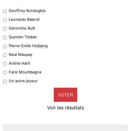
Geoffrey Kondogbia
Geoffrey Kondogbia
38%
Leonardo Balerdi
Leonardo Balerdi
Geronimo Rulli
32%
Quinten Timber
Geronimo Rulli
Pierre-Emile Hojbjerg
5%
Neal Maupay
Quinten Timber
Amine Harit
1%
Faris Moumbagna
Pierre-Emile Hojbjerg
Un autre joueur
9%
VOTER
Neal Maupay
4%
Voir les résultats
Amine Harit
3%
Faris Moumbagna