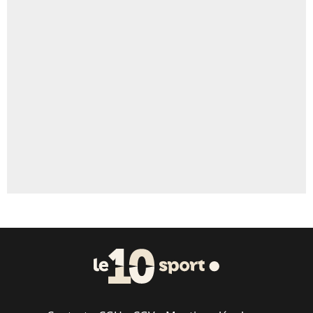
4%
Un autre joueur
5%
1655 personnes ont participé aux votes.