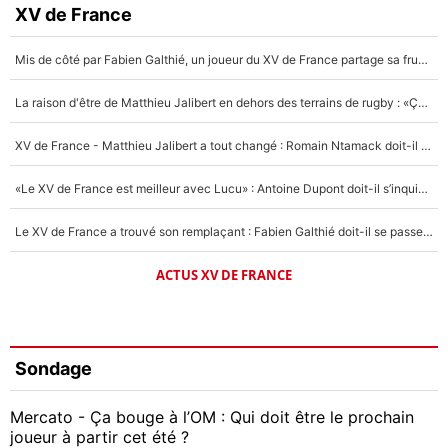
XV de France
Mis de côté par Fabien Galthié, un joueur du XV de France partage sa frustration : «ils ne me l’ont pas dit tout de suite»
La raison d'être de Matthieu Jalibert en dehors des terrains de rugby : «Ça m'atteint autant que si tu touches à un membre de ma famille»
XV de France - Matthieu Jalibert a tout changé : Romain Ntamack doit-il s’inquiéter pour sa place à un an de la Coupe du monde ?
«Le XV de France est meilleur avec Lucu» : Antoine Dupont doit-il s’inquiéter pour sa place ?
Le XV de France a trouvé son remplaçant : Fabien Galthié doit-il se passer d'Antoine Dupont ?
ACTUS XV DE FRANCE
Sondage
Mercato - Ça bouge à l’OM : Qui doit être le prochain
joueur à partir cet été ?