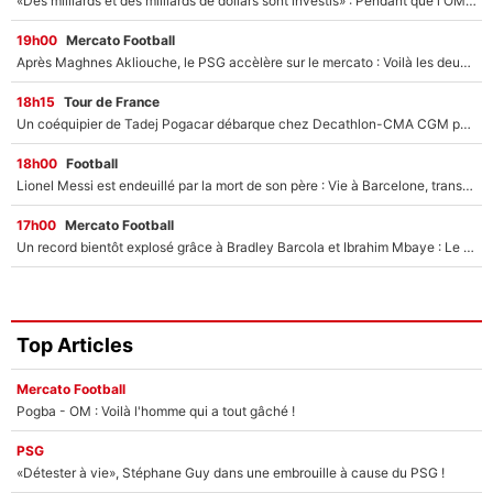
«Des milliards et des milliards de dollars sont investis» : Pendant que l'OM est en pleine crise financière, Frank McCourt lance un nouveau projet à 260M€ !
19h00
Mercato Football
Après Maghnes Akliouche, le PSG accèlère sur le mercato : Voilà les deux nouvelles recrues qui vont signer la semaine prochaine ?
18h15
Tour de France
Un coéquipier de Tadej Pogacar débarque chez Decathlon-CMA CGM pour épauler Paul Seixas : «Mes meilleures années sont à venir»
18h00
Football
Lionel Messi est endeuillé par la mort de son père : Vie à Barcelone, transfert au PSG... voilà comment Jorge Messi a joué un rôle essentiel dans sa carrière !
17h00
Mercato Football
Un record bientôt explosé grâce à Bradley Barcola et Ibrahim Mbaye : Le PSG sur le point de réaliser un mercato historique ?
Top Articles
Mercato Football
Pogba - OM : Voilà l'homme qui a tout gâché !
PSG
«Détester à vie», Stéphane Guy dans une embrouille à cause du PSG !