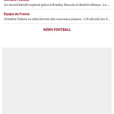
Un record bientôt explosé grâce à Bradley Barcola et Ibrahim Mbaye : Le PSG sur le point de réaliser un mercato historique ?
Équipe de France
Zinédine Zidane va sélectionner des nouveaux joueurs : L’IA dévoile les 5 cracks qui pourraient rapidement le rejoindre en équipe de France !
NEWS FOOTBALL