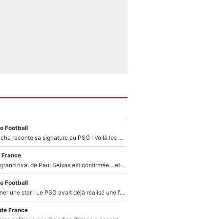
o Football
Maghnes Akliouche raconte sa signature au PSG : Voilà les coulisses de son transfert de rêve à 50M€
 France
La signature du grand rival de Paul Seixas est confirmée... et c'est une excellente nouvelle pour l'équipe Decathlon-CMA CGM !
o Football
250M€ pour signer une star : Le PSG avait déjà réalisé une folie sur le mercato bien avant Neymar !
 de France