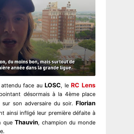
LOSC
RC Lens
 attendu face au
, le
 pointant désormais à la 4ème place
Florian
d sur son adversaire du soir.
t ainsi infligé leur première défaite à
Thauvin
ch que
, champion du monde
e.