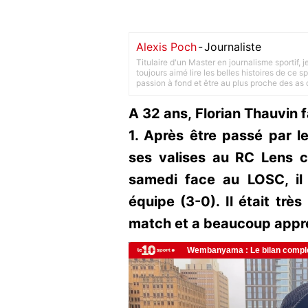
Alexis Poch
-
Journaliste
Titulaire d'un Master en journalisme sportif, 
toujours aimé lire les belles histoires de ce sp
passion à fond et être au plus proche des as d
A 32 ans, Florian Thauvin f
1. Après être passé par le
ses valises au RC Lens c
samedi face au LOSC, il
équipe (3-0). Il était trè
match et a beaucoup appré