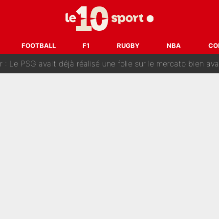
sa signature au PSG : Voilà les coulisses de son transfert 
e Paul Seixas est confirmée... et c'est une excellente nouvelle 
FOOTBALL
F1
RUGBY
NBA
CO
: Le PSG avait déjà réalisé une folie sur le mercato bien av
ue que Zinedine Zidane a accepté dans son entourage : «Je g
uer à Zinedine Zidane en équipe de France : «Je n'aurais jam