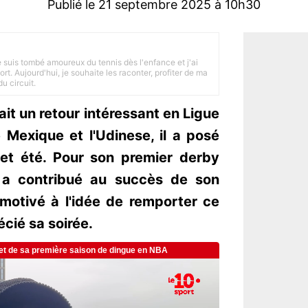
Publié le 21 septembre 2025 à 10h30
je suis tombé amoureux du tennis dès l'enfance et j'ai
ort. Aujourd'hui, je souhaite les raconter, profiter de ma
u circuit.
ait un retour intéressant en Ligue
 Mexique et l'Udinese, il a posé
et été. Pour son premier derby
 a contribué au succès de son
s motivé à l'idée de remporter ce
cié sa soirée.