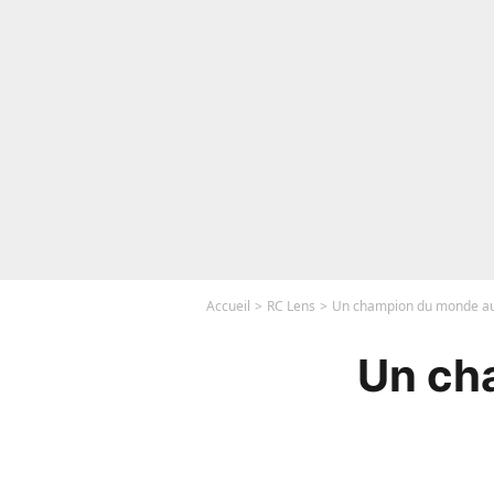
Accueil
RC Lens
Un champion du monde au R
Un ch