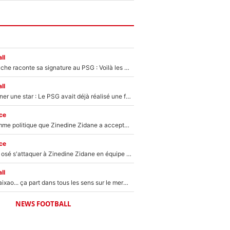
ll
Maghnes Akliouche raconte sa signature au PSG : Voilà les coulisses de son transfert de rêve à 50M€
ll
250M€ pour signer une star : Le PSG avait déjà réalisé une folie sur le mercato bien avant Neymar !
ce
Voilà le seul homme politique que Zinedine Zidane a accepté dans son entourage : «Je garde un très bon souvenir de lui»
ce
Franck Ribéry a osé s'attaquer à Zinedine Zidane en équipe de France : «Je n'aurais jamais fait ça»
ll
Medina, Rulli, Paixao... ça part dans tous les sens sur le mercato de l'OM : Frank McCourt va enfin récupérer l'argent qu'il attend ?
NEWS FOOTBALL