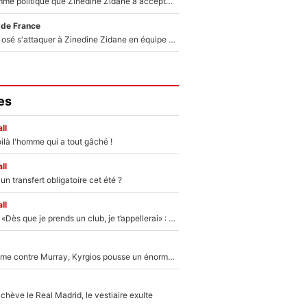
Voilà le seul homme politique que Zinedine Zidane a accepté dans son entourage : «Je garde un très bon souvenir de lui»
 de France
Franck Ribéry a osé s'attaquer à Zinedine Zidane en équipe de France : «Je n'aurais jamais fait ça»
es
ll
ilà l'homme qui a tout gâché !
ll
n transfert obligatoire cet été ?
ll
Mercato - OM - «Dès que je prends un club, je t’appellerai» : La promesse de Marcelino au moment de claquer la porte
Victime de racisme contre Murray, Kyrgios pousse un énorme coup de gueule !
hève le Real Madrid, le vestiaire exulte