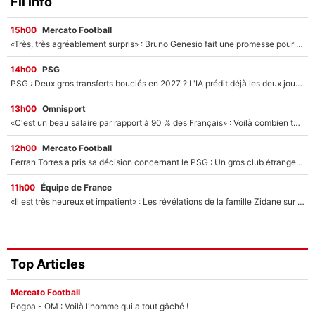
Fil info
15h00
Mercato Football
«Très, très agréablement surpris» : Bruno Genesio fait une promesse pour la suite du mercato de l’OM et rassure les supporters
14h00
PSG
PSG : Deux gros transferts bouclés en 2027 ? L'IA prédit déjà les deux joueurs qui pourraient rejoindre Luis Enrique !
13h00
Omnisport
«C'est un beau salaire par rapport à 90 % des Français» : Voilà combien touchait Nelson Monfort sur France Télévisions avant de rejoindre CNews
12h00
Mercato Football
Ferran Torres a pris sa décision concernant le PSG : Un gros club étranger prêt à relancer le feuilleton pour la signature du champion du monde 2026 !
11h00
Équipe de France
«Il est très heureux et impatient» : Les révélations de la famille Zidane sur sa prise de pouvoir en équipe de France !
Top Articles
Mercato Football
Pogba - OM : Voilà l'homme qui a tout gâché !