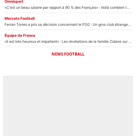
Omnisport
«C'est un beau salaire par rapport à 90 % des Français» : Voilà combien touchait Nelson Monfort sur France Télévisions avant de rejoindre CNews
Mercato Football
Ferran Torres a pris sa décision concernant le PSG : Un gros club étranger prêt à relancer le feuilleton pour la signature du champion du monde 2026 !
Équipe de France
«Il est très heureux et impatient» : Les révélations de la famille Zidane sur sa prise de pouvoir en équipe de France !
NEWS FOOTBALL