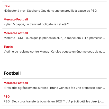
PSG
«Détester à vie», Stéphane Guy dans une embrouille à cause du PSG !
Mercato Football
Kylian Mbappé, un transfert obligatoire cet été ?
Mercato Football
Mercato - OM - «Dès que je prends un club, je t’appellerai» : La promesse de Marcelino au moment de claquer la porte
Tennis
Victime de racisme contre Murray, Kyrgios pousse un énorme coup de gueule !
Football
Mercato Football
«Très, très agréablement surpris» : Bruno Genesio fait une promesse pour la suite du mercato de l’OM et rassure les supporters
PSG
PSG : Deux gros transferts bouclés en 2027 ? L'IA prédit déjà les deux joueurs qui pourraient rejoindre Luis Enrique !