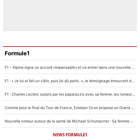
Formule1
F1 - Alpine signe un accord «impensable» et va entrer dans une nouvelle dimension : Grande nouvelle pour Pierre Gasly !
F1 : « Je lui ai fait un câlin, puis j’ai dû partir...», le témoignage émouvant de Max Verstappen sur sa fille
F1 : Charles Leclerc surpris par les paparazzis avec sa femme, les rumeurs étaient vraies !
Comme pour le final du Tour de France, Esteban Ocon propose un Grand Prix de Formule 1 à Paris : «Autour de l’Arc de Triomphe, ce serait génial» !
Nouvelle rumeur autour de la santé de Michael Schumacher : Sa femme Corinna sort du silence
NEWS FORMULE1