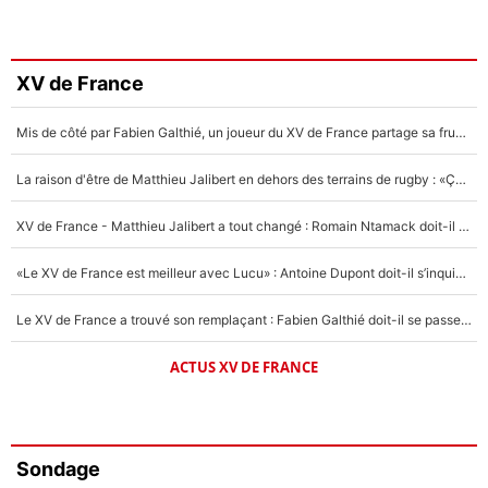
XV de France
Mis de côté par Fabien Galthié, un joueur du XV de France partage sa frustration : «ils ne me l’ont pas dit tout de suite»
La raison d'être de Matthieu Jalibert en dehors des terrains de rugby : «Ça m'atteint autant que si tu touches à un membre de ma famille»
XV de France - Matthieu Jalibert a tout changé : Romain Ntamack doit-il s’inquiéter pour sa place à un an de la Coupe du monde ?
«Le XV de France est meilleur avec Lucu» : Antoine Dupont doit-il s’inquiéter pour sa place ?
Le XV de France a trouvé son remplaçant : Fabien Galthié doit-il se passer d'Antoine Dupont ?
ACTUS XV DE FRANCE
Sondage