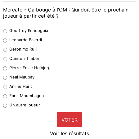
Mercato - Ça bouge à l’OM : Qui doit être le prochain
joueur à partir cet été ?
Geoffrey Kondogbia
Geoffrey Kondogbia
38%
Leonardo Balerdi
Leonardo Balerdi
Geronimo Rulli
32%
Quinten Timber
Geronimo Rulli
Pierre-Emile Hojbjerg
5%
Neal Maupay
Quinten Timber
Amine Harit
1%
Faris Moumbagna
Pierre-Emile Hojbjerg
Un autre joueur
9%
VOTER
Neal Maupay
4%
Voir les résultats
Amine Harit