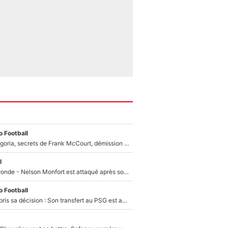
 Football
Trahison de Longoria, secrets de Frank McCourt, démission de Roberto De Zerbi : Medhi Benatia se lâche sur départ de l'OM et fait d'importantes révélations
l
Incendies en Gironde - Nelson Monfort est attaqué après son dérapage sur CNews : «Et lui, il prend combien pour parler dans un studio climatisé?»
 Football
Ferran Torres a pris sa décision : Son transfert au PSG est annoncé en Espagne !