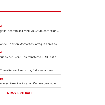
ll
Trahison de Longoria, secrets de Frank McCourt, démission de Roberto De Zerbi : Medhi Benatia se lâche sur départ de l'OM et fait d'importantes révélations
Incendies en Gironde - Nelson Monfort est attaqué après son dérapage sur CNews : «Et lui, il prend combien pour parler dans un studio climatisé?»
ll
Ferran Torres a pris sa décision : Son transfert au PSG est annoncé en Espagne !
Suzuki recruté, Chevalier veut se battre, Safonov numéro un… Le PSG se lance encore dans un gros chantier pour le poste de gardien de but
ce
Un documentaire avec Zinedine Zidane : Comme Jean-Jacques Goldman et Mylène Farmer, le nouveau sélectionneur de l'équipe de France a recalé une journaliste très connue
NEWS FOOTBALL