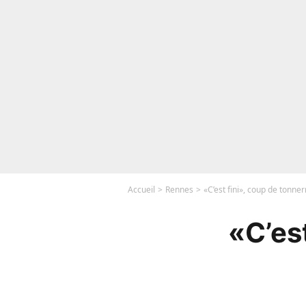
Accueil
Rennes
«C’est fini», coup de tonne
«C’es