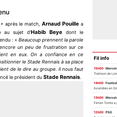
enu
Arnaud
Pouille
 +
après le match,
a
Habib Beye
e au sujet d'
dont le
tendu : «
Beaucoup prennent la parole
a encore un peu de frustration sur ce
roient en eux. On a confiance en ce
Fil info
sitionner le Stade Rennais à sa place
15h00
Mercato
ent de le dire au groupe. Il nous faut
Stade
Rennais
ancé le président du
.
14h00
Footbal
13h00
Mercato
12h00
PSG