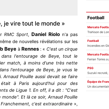
Football
e, je vire tout le monde »
Mercato Footba
Daniel
Riolo
ur
RMC Sport
,
n'a pas
Football
même de nouvelles révélations sur les
ib
Beye
Rennes
à
: «
C'est un cirque
Mercato Footba
, dans l'entourage de Beye, tout le
ier match, à moins d'une très nette
PSG
dans l'entourage de Beye, je vous le
ini. Arnaud Pouille aussi devait se faire
Équipe de Fran
t était à Paris aujourd'hui pour des
ts de Ligue 1. En off, il a dit : "C'est
 le monde". Et là ce soir, Arnaud Pouille
. Franchement, c'est extraordinaire
»,