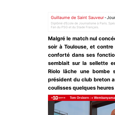
Guillaume de Saint Sauveur
-
Jour
Diplômé d’Ecole de Journalisme à Paris. Spéci
Fan du PSG et du Stade Français.
Malgré le match nul concé
soir à Toulouse, et contre
conforté dans ses fonction
semblait sur la sellette e
Riolo lâche une bombe s
président du club breton 
coulisses quelques heures