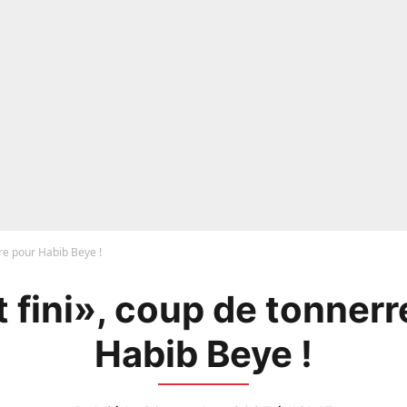
rre pour Habib Beye !
t fini», coup de tonnerr
Habib Beye !