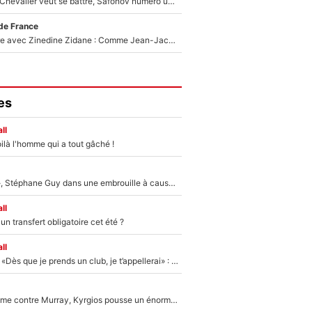
Suzuki recruté, Chevalier veut se battre, Safonov numéro un… Le PSG se lance encore dans un gros chantier pour le poste de gardien de but
de France
Un documentaire avec Zinedine Zidane : Comme Jean-Jacques Goldman et Mylène Farmer, le nouveau sélectionneur de l'équipe de France a recalé une journaliste très connue
es
ll
ilà l'homme qui a tout gâché !
«Détester à vie», Stéphane Guy dans une embrouille à cause du PSG !
ll
n transfert obligatoire cet été ?
ll
Mercato - OM - «Dès que je prends un club, je t’appellerai» : La promesse de Marcelino au moment de claquer la porte
Victime de racisme contre Murray, Kyrgios pousse un énorme coup de gueule !