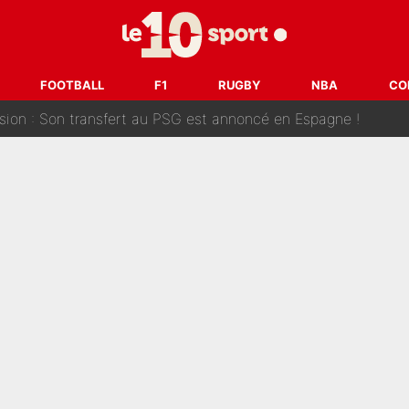
ank McCourt, démission de Roberto De Zerbi : Medhi Benatia se lâche sur départ
fort est attaqué après son dérapage sur CNews : «Et lui, il prend combie
FOOTBALL
F1
RUGBY
NBA
CO
ision : Son transfert au PSG est annoncé en Espagne !
se battre, Safonov numéro un… Le PSG se lance encore dans un gros ch
 Comme Jean-Jacques Goldman et Mylène Farmer, le nouveau sélectionneur de l'équipe 