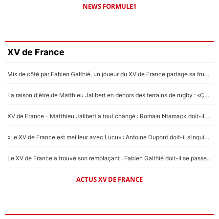
NEWS FORMULE1
XV de France
Mis de côté par Fabien Galthié, un joueur du XV de France partage sa frustration : «ils ne me l’ont pas dit tout de suite»
La raison d'être de Matthieu Jalibert en dehors des terrains de rugby : «Ça m'atteint autant que si tu touches à un membre de ma famille»
XV de France - Matthieu Jalibert a tout changé : Romain Ntamack doit-il s’inquiéter pour sa place à un an de la Coupe du monde ?
«Le XV de France est meilleur avec Lucu» : Antoine Dupont doit-il s’inquiéter pour sa place ?
Le XV de France a trouvé son remplaçant : Fabien Galthié doit-il se passer d'Antoine Dupont ?
ACTUS XV DE FRANCE