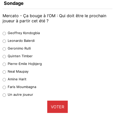
Sondage
Mercato - Ça bouge à l’OM : Qui doit être le prochain
joueur à partir cet été ?
Geoffrey Kondogbia
Geoffrey Kondogbia
38%
Leonardo Balerdi
Leonardo Balerdi
Geronimo Rulli
32%
Quinten Timber
Geronimo Rulli
Pierre-Emile Hojbjerg
5%
Neal Maupay
Quinten Timber
Amine Harit
1%
Faris Moumbagna
Pierre-Emile Hojbjerg
Un autre joueur
9%
VOTER
Neal Maupay
4%