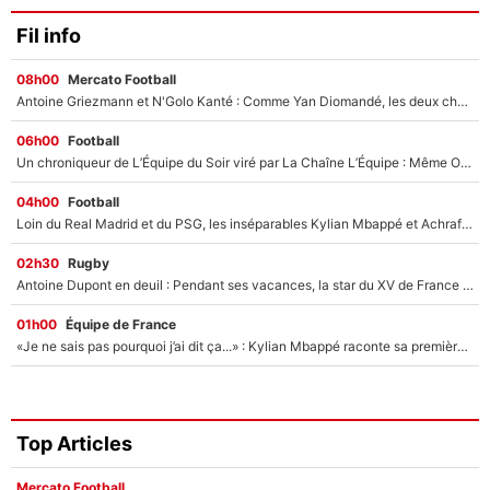
Fil info
08h00
Mercato Football
Antoine Griezmann et N'Golo Kanté : Comme Yan Diomandé, les deux champions du monde ont refusé de signer au PSG !
06h00
Football
Un chroniqueur de L’Équipe du Soir viré par La Chaîne L’Équipe : Même Olivier Ménard n’avait pas pu empêcher son départ, «je l’ai appris sur Twitter, je l’ai vécu assez mal»
04h00
Football
Loin du Real Madrid et du PSG, les inséparables Kylian Mbappé et Achraf Hakimi changent d'équipe le temps d'une journée !
02h30
Rugby
Antoine Dupont en deuil : Pendant ses vacances, la star du XV de France a perdu sa grand-mère
01h00
Équipe de France
«Je ne sais pas pourquoi j’ai dit ça...» : Kylian Mbappé raconte sa première rencontre avec Zinédine Zidane (et c’est très drôle)
Top Articles
Mercato Football