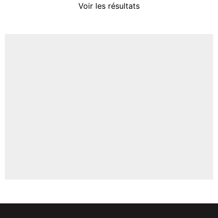
Voir les résultats
Amine Harit
3%
Faris Moumbagna
4%
Un autre joueur
5%
1625 personnes ont participé aux votes.