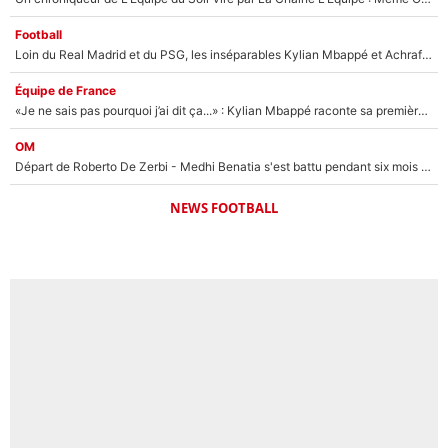
Football
Loin du Real Madrid et du PSG, les inséparables Kylian Mbappé et Achraf Hakimi changent d'équipe le temps d'une journée !
Équipe de France
«Je ne sais pas pourquoi j’ai dit ça...» : Kylian Mbappé raconte sa première rencontre avec Zinédine Zidane (et c’est très drôle)
OM
Départ de Roberto De Zerbi - Medhi Benatia s'est battu pendant six mois pour le retenir à l'OM, le PSG a été le naufrage de trop : «Je pars avec toi»
NEWS FOOTBALL