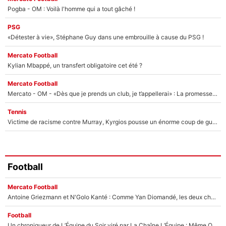
Pogba - OM : Voilà l'homme qui a tout gâché !
PSG
«Détester à vie», Stéphane Guy dans une embrouille à cause du PSG !
Mercato Football
Kylian Mbappé, un transfert obligatoire cet été ?
Mercato Football
Mercato - OM - «Dès que je prends un club, je t’appellerai» : La promesse de Marcelino au moment de claquer la porte
Tennis
Victime de racisme contre Murray, Kyrgios pousse un énorme coup de gueule !
Football
Mercato Football
Antoine Griezmann et N'Golo Kanté : Comme Yan Diomandé, les deux champions du monde ont refusé de signer au PSG !
Football
Un chroniqueur de L’Équipe du Soir viré par La Chaîne L’Équipe : Même Olivier Ménard n’avait pas pu empêcher son départ, «je l’ai appris sur Twitter, je l’ai vécu assez mal»