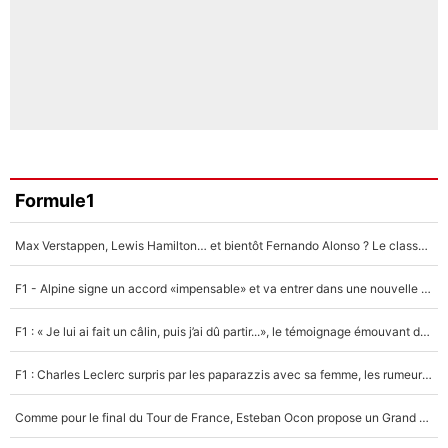
Formule1
Max Verstappen, Lewis Hamilton… et bientôt Fernando Alonso ? Le classement des pilotes les mieux payés en Formule 1 risque de changer !
F1 - Alpine signe un accord «impensable» et va entrer dans une nouvelle dimension : Grande nouvelle pour Pierre Gasly !
F1 : « Je lui ai fait un câlin, puis j’ai dû partir...», le témoignage émouvant de Max Verstappen sur sa fille
F1 : Charles Leclerc surpris par les paparazzis avec sa femme, les rumeurs étaient vraies !
Comme pour le final du Tour de France, Esteban Ocon propose un Grand Prix de Formule 1 à Paris : «Autour de l’Arc de Triomphe, ce serait génial» !