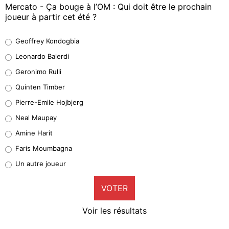
Mercato - Ça bouge à l’OM : Qui doit être le prochain
joueur à partir cet été ?
Geoffrey Kondogbia
Geoffrey Kondogbia
38%
Leonardo Balerdi
Leonardo Balerdi
Geronimo Rulli
32%
Quinten Timber
Geronimo Rulli
Pierre-Emile Hojbjerg
4%
Neal Maupay
Quinten Timber
Amine Harit
1%
Faris Moumbagna
Pierre-Emile Hojbjerg
Un autre joueur
9%
VOTER
Neal Maupay
4%
Voir les résultats
Amine Harit