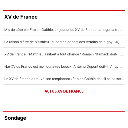
XV de France
Mis de côté par Fabien Galthié, un joueur du XV de France partage sa frustration : «ils ne me l’ont pas dit tout de suite»
La raison d'être de Matthieu Jalibert en dehors des terrains de rugby : «Ça m'atteint autant que si tu touches à un membre de ma famille»
XV de France - Matthieu Jalibert a tout changé : Romain Ntamack doit-il s’inquiéter pour sa place à un an de la Coupe du monde ?
«Le XV de France est meilleur avec Lucu» : Antoine Dupont doit-il s’inquiéter pour sa place ?
Le XV de France a trouvé son remplaçant : Fabien Galthié doit-il se passer d'Antoine Dupont ?
ACTUS XV DE FRANCE
Sondage