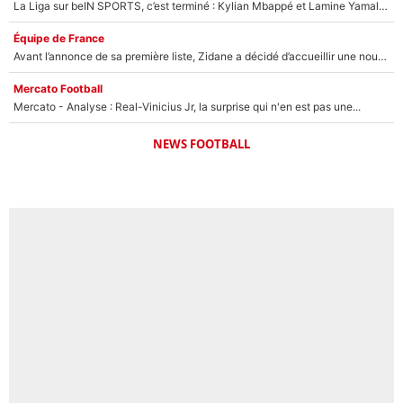
La Liga sur beIN SPORTS, c’est terminé : Kylian Mbappé et Lamine Yamal changent de chaîne, «le moment était venu d'ouvrir un nouveau chapitre»
Équipe de France
Avant l’annonce de sa première liste, Zidane a décidé d’accueillir une nouvelle tête en équipe de France
Mercato Football
Mercato - Analyse : Real-Vinicius Jr, la surprise qui n'en est pas une...
NEWS FOOTBALL