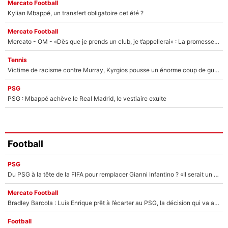
Mercato Football
Kylian Mbappé, un transfert obligatoire cet été ?
Mercato Football
Mercato - OM - «Dès que je prends un club, je t’appellerai» : La promesse de Marcelino au moment de claquer la porte
Tennis
Victime de racisme contre Murray, Kyrgios pousse un énorme coup de gueule !
PSG
PSG : Mbappé achève le Real Madrid, le vestiaire exulte
Football
PSG
Du PSG à la tête de la FIFA pour remplacer Gianni Infantino ? «Il serait un mauvais président», le patron de la Liga s'attaque à Nasser Al-Khelaïfi !
Mercato Football
Bradley Barcola : Luis Enrique prêt à l’écarter au PSG, la décision qui va accélérer son transfert à Liverpool ?
Football