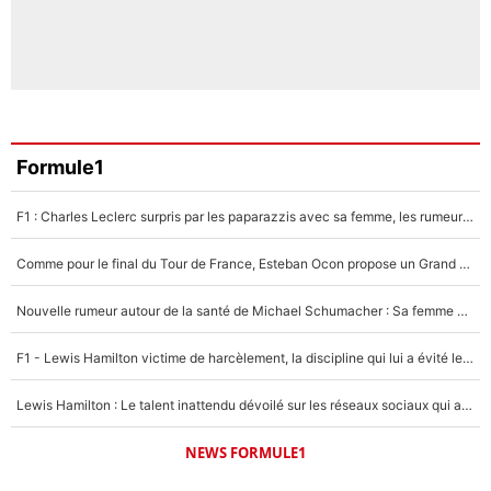
Formule1
F1 : Charles Leclerc surpris par les paparazzis avec sa femme, les rumeurs étaient vraies !
Comme pour le final du Tour de France, Esteban Ocon propose un Grand Prix de Formule 1 à Paris : «Autour de l’Arc de Triomphe, ce serait génial» !
Nouvelle rumeur autour de la santé de Michael Schumacher : Sa femme Corinna sort du silence
F1 - Lewis Hamilton victime de harcèlement, la discipline qui lui a évité le pire : «J'aurais probablement mal tourné»
Lewis Hamilton : Le talent inattendu dévoilé sur les réseaux sociaux qui a impressionné Kim Kardashian pendant leurs vacances en amoureux !
NEWS FORMULE1