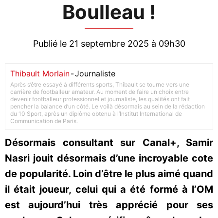
Boulleau !
Publié le 21 septembre 2025 à 09h30
Thibault Morlain
-
Journaliste
Après s’être essayé à différents sports, Thibault se tourne vers une
carrière de footballeur amateur. Au moment de faire un choix entre
devenir footballeur professionnel et journaliste, les qualités ont fait
pencher la balance d’un côté. Le voilà désormais au sein de la rédaction
du 10 Sport, après un diplôme obtenu à l’Institut International de
Communication de Paris.
Désormais consultant sur Canal+, Samir
Nasri jouit désormais d’une incroyable cote
de popularité. Loin d’être le plus aimé quand
il était joueur, celui qui a été formé à l’OM
est aujourd’hui très apprécié pour ses