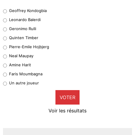
Geoffrey Kondogbia
Geoffrey Kondogbia
38%
Leonardo Balerdi
Leonardo Balerdi
Geronimo Rulli
32%
Quinten Timber
Geronimo Rulli
Pierre-Emile Hojbjerg
5%
Neal Maupay
Quinten Timber
Amine Harit
1%
Faris Moumbagna
Pierre-Emile Hojbjerg
Un autre joueur
9%
VOTER
Neal Maupay
4%
Voir les résultats
Amine Harit
3%
Faris Moumbagna