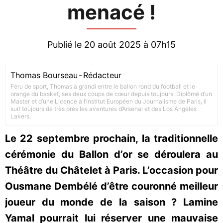
menacé !
Publié le 20 août 2025 à 07h15
Thomas Bourseau
-
Rédacteur
Féru de sport, Thomas a grandi entre le ballon rond du football et le
orange du basket, ses deux coups de cœur depuis toujours. Diplômé d’un
Master et d’une Licence à l’Institut Européen du Journalisme de Paris, il
suit toujours de très près les aventures d’Arsenal et des Los Angeles
Lakers.
Le 22 septembre prochain, la traditionnelle
cérémonie du Ballon d’or se déroulera au
Théâtre du Châtelet à Paris. L’occasion pour
Ousmane Dembélé d’être couronné meilleur
joueur du monde de la saison ? Lamine
Yamal pourrait lui réserver une mauvaise