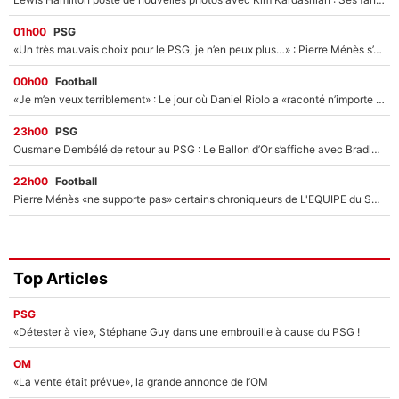
01h00
PSG
«Un très mauvais choix pour le PSG, je n’en peux plus…» : Pierre Ménès s’est complètement trompé avec Luis Enrique et ces déclarations le prouvent !
00h00
Football
«Je m’en veux terriblement» : Le jour où Daniel Riolo a «raconté n’importe quoi» dans l'After Foot !
23h00
PSG
Ousmane Dembélé de retour au PSG : Le Ballon d’Or s’affiche avec Bradley Barcola en plein cœur du feuilleton sur son départ !
22h00
Football
Pierre Ménès «ne supporte pas» certains chroniqueurs de L'EQUIPE du Soir : Ils vont tous partir !
Top Articles
PSG
«Détester à vie», Stéphane Guy dans une embrouille à cause du PSG !
OM
«La vente était prévue», la grande annonce de l’OM