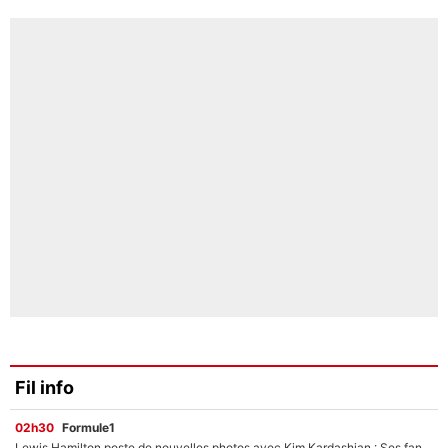
Fil info
02h30
Formule1
Lewis Hamilton poste de nouvelles photos avec Kim Kardashian : Ses fans le voient déjà redevenir champion du monde de F1 grâce à elle !