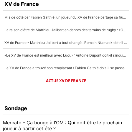
XV de France
Mis de côté par Fabien Galthié, un joueur du XV de France partage sa frustration : «ils ne me l’ont pas dit tout de suite»
La raison d'être de Matthieu Jalibert en dehors des terrains de rugby : «Ça m'atteint autant que si tu touches à un membre de ma famille»
XV de France - Matthieu Jalibert a tout changé : Romain Ntamack doit-il s’inquiéter pour sa place à un an de la Coupe du monde ?
«Le XV de France est meilleur avec Lucu» : Antoine Dupont doit-il s’inquiéter pour sa place ?
Le XV de France a trouvé son remplaçant : Fabien Galthié doit-il se passer d'Antoine Dupont ?
ACTUS XV DE FRANCE
Sondage
Mercato - Ça bouge à l’OM : Qui doit être le prochain
joueur à partir cet été ?