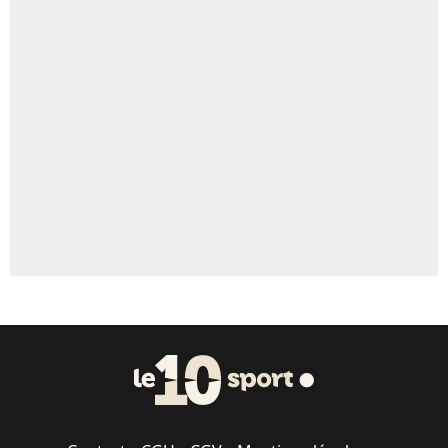
4%
Un autre joueur
5%
1704 personnes ont participé aux votes.