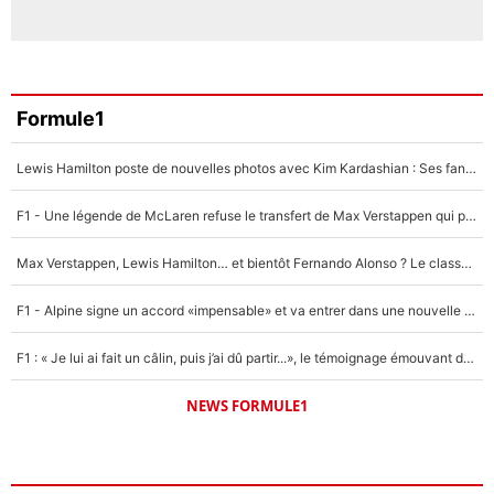
Formule1
Lewis Hamilton poste de nouvelles photos avec Kim Kardashian : Ses fans le voient déjà redevenir champion du monde de F1 grâce à elle !
F1 - Une légende de McLaren refuse le transfert de Max Verstappen qui pourrait «faire des vagues» et plomber l'ambiance dans l'équipe
Max Verstappen, Lewis Hamilton… et bientôt Fernando Alonso ? Le classement des pilotes les mieux payés en Formule 1 risque de changer !
F1 - Alpine signe un accord «impensable» et va entrer dans une nouvelle dimension : Grande nouvelle pour Pierre Gasly !
F1 : « Je lui ai fait un câlin, puis j’ai dû partir...», le témoignage émouvant de Max Verstappen sur sa fille
NEWS FORMULE1