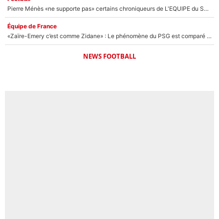
Pierre Ménès «ne supporte pas» certains chroniqueurs de L'EQUIPE du Soir : Ils vont tous partir !
Équipe de France
«Zaïre-Emery c’est comme Zidane» : Le phénomène du PSG est comparé à son nouveau sélectionneur... et ils vont se retrouver en Bleus !
NEWS FOOTBALL