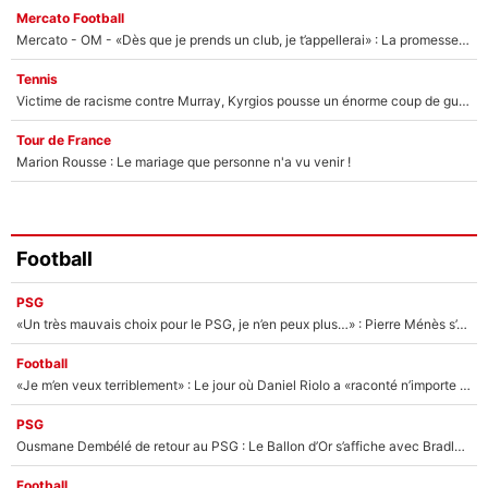
Mercato Football
Mercato - OM - «Dès que je prends un club, je t’appellerai» : La promesse de Marcelino au moment de claquer la porte
Tennis
Victime de racisme contre Murray, Kyrgios pousse un énorme coup de gueule !
Tour de France
Marion Rousse : Le mariage que personne n'a vu venir !
Football
PSG
«Un très mauvais choix pour le PSG, je n’en peux plus…» : Pierre Ménès s’est complètement trompé avec Luis Enrique et ces déclarations le prouvent !
Football
«Je m’en veux terriblement» : Le jour où Daniel Riolo a «raconté n’importe quoi» dans l'After Foot !
PSG
Ousmane Dembélé de retour au PSG : Le Ballon d’Or s’affiche avec Bradley Barcola en plein cœur du feuilleton sur son départ !
Football