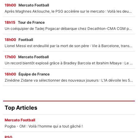
19h00
Mercato Football
Après Maghnes Akliouche, le PSG accèlère sur le mercato : Voilà les deux nouvelles recrues qui vont signer la semaine prochaine ?
18h15
Tour de France
Un coéquipier de Tadej Pogacar débarque chez Decathlon-CMA CGM pour épauler Paul Seixas : «Mes meilleures années sont à venir»
18h00
Football
Lionel Messi est endeuillé par la mort de son père : Vie à Barcelone, transfert au PSG... voilà comment Jorge Messi a joué un rôle essentiel dans sa carrière !
17h00
Mercato Football
Un record bientôt explosé grâce à Bradley Barcola et Ibrahim Mbaye : Le PSG sur le point de réaliser un mercato historique ?
16h00
Équipe de France
Zinédine Zidane va sélectionner des nouveaux joueurs : L’IA dévoile les 5 cracks qui pourraient rapidement le rejoindre en équipe de France !
Top Articles
Mercato Football
Pogba - OM : Voilà l'homme qui a tout gâché !
PSG