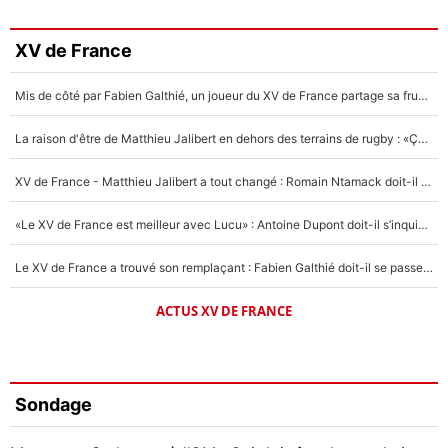
XV de France
Mis de côté par Fabien Galthié, un joueur du XV de France partage sa frustration : «ils ne me l’ont pas dit tout de suite»
La raison d'être de Matthieu Jalibert en dehors des terrains de rugby : «Ça m'atteint autant que si tu touches à un membre de ma famille»
XV de France - Matthieu Jalibert a tout changé : Romain Ntamack doit-il s’inquiéter pour sa place à un an de la Coupe du monde ?
«Le XV de France est meilleur avec Lucu» : Antoine Dupont doit-il s’inquiéter pour sa place ?
Le XV de France a trouvé son remplaçant : Fabien Galthié doit-il se passer d'Antoine Dupont ?
ACTUS XV DE FRANCE
Sondage