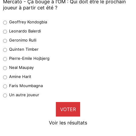
Mercato - Ça bouge à l’OM : Qui doit être le prochain
joueur à partir cet été ?
Geoffrey Kondogbia
Geoffrey Kondogbia
38%
Leonardo Balerdi
Leonardo Balerdi
Geronimo Rulli
32%
Quinten Timber
Geronimo Rulli
Pierre-Emile Hojbjerg
5%
Neal Maupay
Quinten Timber
Amine Harit
1%
Faris Moumbagna
Pierre-Emile Hojbjerg
Un autre joueur
9%
VOTER
Neal Maupay
4%
Voir les résultats
Amine Harit
3%