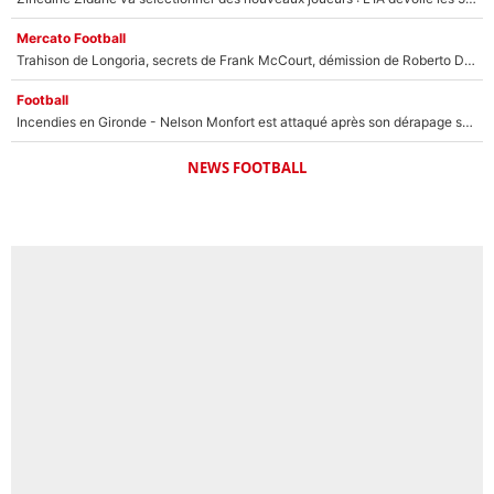
Mercato Football
Trahison de Longoria, secrets de Frank McCourt, démission de Roberto De Zerbi : Medhi Benatia se lâche sur son départ de l'OM et fait d'importantes révélations
Football
Incendies en Gironde - Nelson Monfort est attaqué après son dérapage sur CNews : «Et lui, il prend combien pour parler dans un studio climatisé?»
NEWS FOOTBALL