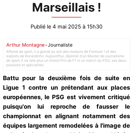
Marseillais !
Publié le 4 mai 2025 à 15h30
Arthur Montagne
-
Journaliste
Affamé de sport, il a grandi au son des moteurs de Formule 1 et des
exploits de Ronaldinho. Aujourd’hui, diplomé d'un Master de journalisme
de sport, il ne rate plus un Grand Prix de F1 ni un match du PSG, ses deux
passions et spécialités
Battu pour la deuxième fois de suite en
Ligue 1 contre un prétendant aux places
européennes, le PSG est vivement critiqué
puisqu'on lui reproche de fausser le
championnat en alignant notamment des
équipes largement remodelées à l'image de