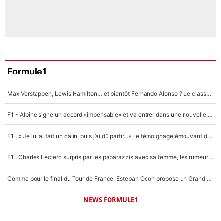
Formule1
Max Verstappen, Lewis Hamilton… et bientôt Fernando Alonso ? Le classement des pilotes les mieux payés en Formule 1 risque de changer !
F1 - Alpine signe un accord «impensable» et va entrer dans une nouvelle dimension : Grande nouvelle pour Pierre Gasly !
F1 : « Je lui ai fait un câlin, puis j’ai dû partir...», le témoignage émouvant de Max Verstappen sur sa fille
F1 : Charles Leclerc surpris par les paparazzis avec sa femme, les rumeurs étaient vraies !
Comme pour le final du Tour de France, Esteban Ocon propose un Grand Prix de Formule 1 à Paris : «Autour de l’Arc de Triomphe, ce serait génial» !
NEWS FORMULE1