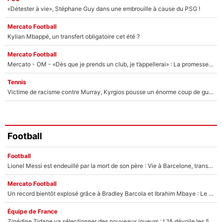
«Détester à vie», Stéphane Guy dans une embrouille à cause du PSG !
Mercato Football
Kylian Mbappé, un transfert obligatoire cet été ?
Mercato Football
Mercato - OM - «Dès que je prends un club, je t’appellerai» : La promesse de Marcelino au moment de claquer la porte
Tennis
Victime de racisme contre Murray, Kyrgios pousse un énorme coup de gueule !
Football
Football
Lionel Messi est endeuillé par la mort de son père : Vie à Barcelone, transfert au PSG... voilà comment Jorge Messi a joué un rôle essentiel dans sa carrière !
Mercato Football
Un record bientôt explosé grâce à Bradley Barcola et Ibrahim Mbaye : Le PSG sur le point de réaliser un mercato historique ?
Équipe de France
Zinédine Zidane va sélectionner des nouveaux joueurs : L’IA dévoile les 5 cracks qui pourraient rapidement le rejoindre en équipe de France !