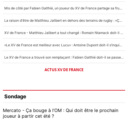
Mis de côté par Fabien Galthié, un joueur du XV de France partage sa frustration : «ils ne me l’ont pas dit tout de suite»
La raison d'être de Matthieu Jalibert en dehors des terrains de rugby : «Ça m'atteint autant que si tu touches à un membre de ma famille»
XV de France - Matthieu Jalibert a tout changé : Romain Ntamack doit-il s’inquiéter pour sa place à un an de la Coupe du monde ?
«Le XV de France est meilleur avec Lucu» : Antoine Dupont doit-il s’inquiéter pour sa place ?
Le XV de France a trouvé son remplaçant : Fabien Galthié doit-il se passer d'Antoine Dupont ?
ACTUS XV DE FRANCE
Sondage
Mercato - Ça bouge à l’OM : Qui doit être le prochain
joueur à partir cet été ?
Geoffrey Kondogbia