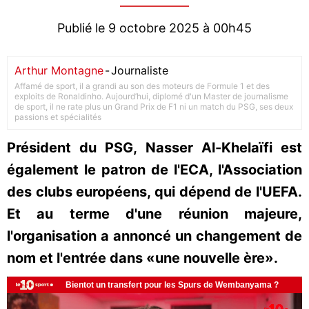
Publié le 9 octobre 2025 à 00h45
Arthur Montagne
-
Journaliste
Affamé de sport, il a grandi au son des moteurs de Formule 1 et des
exploits de Ronaldinho. Aujourd’hui, diplomé d'un Master de journalisme
de sport, il ne rate plus un Grand Prix de F1 ni un match du PSG, ses deux
passions et spécialités
Président du PSG, Nasser Al-Khelaïfi est
également le patron de l'ECA, l'Association
des clubs européens, qui dépend de l'UEFA.
Et au terme d'une réunion majeure,
l'organisation a annoncé un changement de
nom et l'entrée dans «une nouvelle ère».