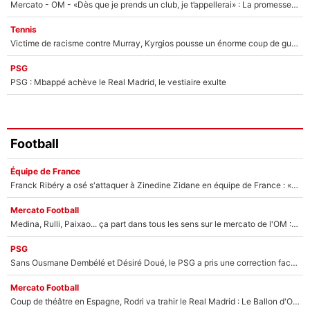
Mercato - OM - «Dès que je prends un club, je t’appellerai» : La promesse de Marcelino au moment de claquer la porte
Tennis
Victime de racisme contre Murray, Kyrgios pousse un énorme coup de gueule !
PSG
PSG : Mbappé achève le Real Madrid, le vestiaire exulte
Football
Équipe de France
Franck Ribéry a osé s'attaquer à Zinedine Zidane en équipe de France : «Je n'aurais jamais fait ça»
Mercato Football
Medina, Rulli, Paixao... ça part dans tous les sens sur le mercato de l'OM : Frank McCourt va enfin récupérer l'argent qu'il attend ?
PSG
Sans Ousmane Dembélé et Désiré Doué, le PSG a pris une correction face à Majorque : Luis Enrique attend avec impatience des renforts !
Mercato Football
Coup de théâtre en Espagne, Rodri va trahir le Real Madrid : Le Ballon d'Or a choisi de signer au FC Barcelone !