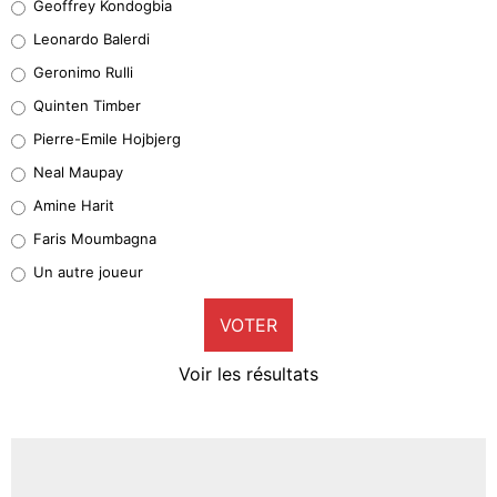
Geoffrey Kondogbia
38%
Leonardo Balerdi
Leonardo Balerdi
Geronimo Rulli
32%
Quinten Timber
Geronimo Rulli
Pierre-Emile Hojbjerg
5%
Neal Maupay
Quinten Timber
Amine Harit
1%
Faris Moumbagna
Pierre-Emile Hojbjerg
Un autre joueur
9%
VOTER
Neal Maupay
4%
Voir les résultats
Amine Harit
3%
Faris Moumbagna
5%