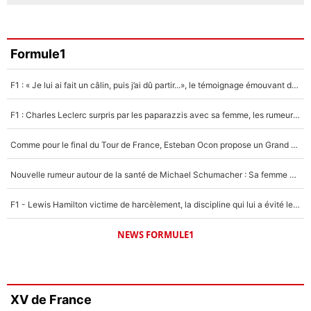
Formule1
F1 : « Je lui ai fait un câlin, puis j’ai dû partir...», le témoignage émouvant de Max Verstappen sur sa fille
F1 : Charles Leclerc surpris par les paparazzis avec sa femme, les rumeurs étaient vraies !
Comme pour le final du Tour de France, Esteban Ocon propose un Grand Prix de Formule 1 à Paris : «Autour de l’Arc de Triomphe, ce serait génial» !
Nouvelle rumeur autour de la santé de Michael Schumacher : Sa femme Corinna sort du silence
F1 - Lewis Hamilton victime de harcèlement, la discipline qui lui a évité le pire : «J'aurais probablement mal tourné»
NEWS FORMULE1
XV de France