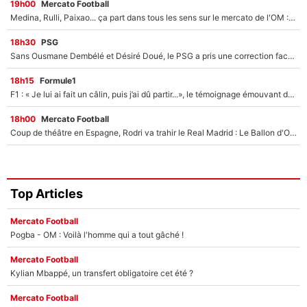
19h00
Mercato Football
Medina, Rulli, Paixao... ça part dans tous les sens sur le mercato de l'OM : Frank McCourt va enfin récupérer l'argent qu'il attend ?
18h30
PSG
Sans Ousmane Dembélé et Désiré Doué, le PSG a pris une correction face à Majorque : Luis Enrique attend avec impatience des renforts !
18h15
Formule1
F1 : « Je lui ai fait un câlin, puis j’ai dû partir...», le témoignage émouvant de Max Verstappen sur sa fille
18h00
Mercato Football
Coup de théâtre en Espagne, Rodri va trahir le Real Madrid : Le Ballon d'Or a choisi de signer au FC Barcelone !
Top Articles
Mercato Football
Pogba - OM : Voilà l'homme qui a tout gâché !
Mercato Football
Kylian Mbappé, un transfert obligatoire cet été ?
Mercato Football