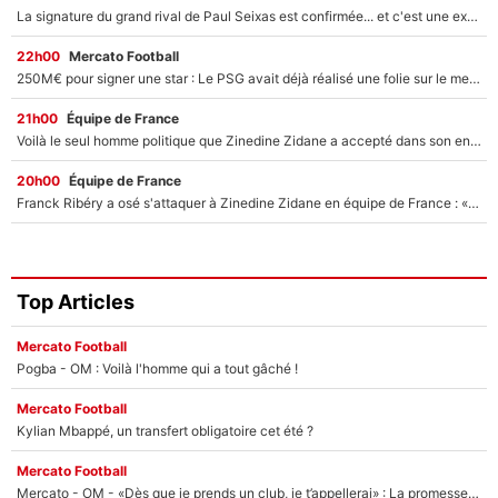
La signature du grand rival de Paul Seixas est confirmée... et c'est une excellente nouvelle pour l'équipe Decathlon-CMA CGM !
22h00
Mercato Football
250M€ pour signer une star : Le PSG avait déjà réalisé une folie sur le mercato bien avant Neymar !
21h00
Équipe de France
Voilà le seul homme politique que Zinedine Zidane a accepté dans son entourage : «Je garde un très bon souvenir de lui»
20h00
Équipe de France
Franck Ribéry a osé s'attaquer à Zinedine Zidane en équipe de France : «Je n'aurais jamais fait ça»
Top Articles
Mercato Football
Pogba - OM : Voilà l'homme qui a tout gâché !
Mercato Football
Kylian Mbappé, un transfert obligatoire cet été ?
Mercato Football
Mercato - OM - «Dès que je prends un club, je t’appellerai» : La promesse de Marcelino au moment de claquer la porte