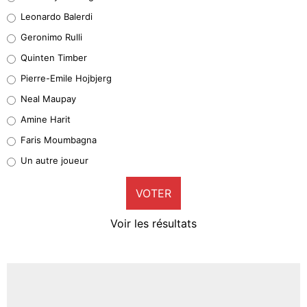
38%
Leonardo Balerdi
Leonardo Balerdi
Geronimo Rulli
32%
Quinten Timber
Geronimo Rulli
Pierre-Emile Hojbjerg
5%
Neal Maupay
Quinten Timber
Amine Harit
1%
Faris Moumbagna
Pierre-Emile Hojbjerg
Un autre joueur
9%
VOTER
Neal Maupay
4%
Voir les résultats
Amine Harit
3%
Faris Moumbagna
5%