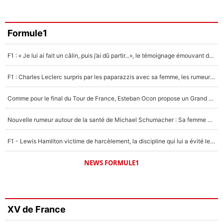
Formule1
F1 : « Je lui ai fait un câlin, puis j’ai dû partir...», le témoignage émouvant de Max Verstappen sur sa fille
F1 : Charles Leclerc surpris par les paparazzis avec sa femme, les rumeurs étaient vraies !
Comme pour le final du Tour de France, Esteban Ocon propose un Grand Prix de Formule 1 à Paris : «Autour de l’Arc de Triomphe, ce serait génial» !
Nouvelle rumeur autour de la santé de Michael Schumacher : Sa femme Corinna sort du silence
F1 - Lewis Hamilton victime de harcèlement, la discipline qui lui a évité le pire : «J'aurais probablement mal tourné»
NEWS FORMULE1
XV de France