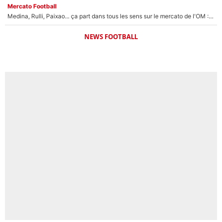
Mercato Football
Medina, Rulli, Paixao... ça part dans tous les sens sur le mercato de l'OM : Frank McCourt va enfin récupérer l'argent qu'il attend ?
NEWS FOOTBALL