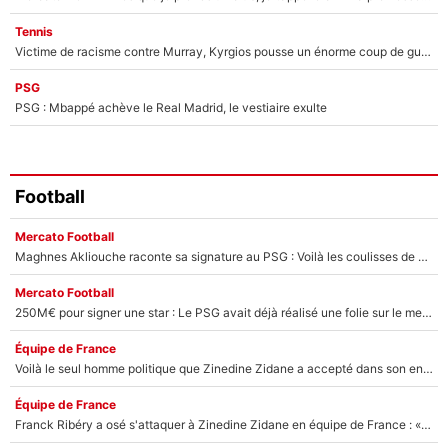
Tennis
Victime de racisme contre Murray, Kyrgios pousse un énorme coup de gueule !
PSG
PSG : Mbappé achève le Real Madrid, le vestiaire exulte
Football
Mercato Football
Maghnes Akliouche raconte sa signature au PSG : Voilà les coulisses de son transfert de rêve à 50M€
Mercato Football
250M€ pour signer une star : Le PSG avait déjà réalisé une folie sur le mercato bien avant Neymar !
Équipe de France
Voilà le seul homme politique que Zinedine Zidane a accepté dans son entourage : «Je garde un très bon souvenir de lui»
Équipe de France
Franck Ribéry a osé s'attaquer à Zinedine Zidane en équipe de France : «Je n'aurais jamais fait ça»