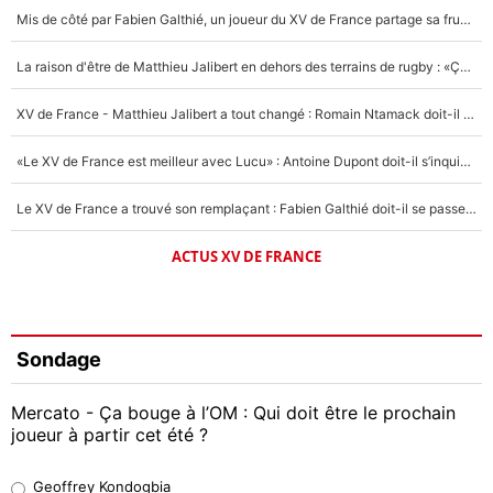
Mis de côté par Fabien Galthié, un joueur du XV de France partage sa frustration : «ils ne me l’ont pas dit tout de suite»
La raison d'être de Matthieu Jalibert en dehors des terrains de rugby : «Ça m'atteint autant que si tu touches à un membre de ma famille»
XV de France - Matthieu Jalibert a tout changé : Romain Ntamack doit-il s’inquiéter pour sa place à un an de la Coupe du monde ?
«Le XV de France est meilleur avec Lucu» : Antoine Dupont doit-il s’inquiéter pour sa place ?
Le XV de France a trouvé son remplaçant : Fabien Galthié doit-il se passer d'Antoine Dupont ?
ACTUS XV DE FRANCE
Sondage
Mercato - Ça bouge à l’OM : Qui doit être le prochain
joueur à partir cet été ?
Geoffrey Kondogbia
Geoffrey Kondogbia