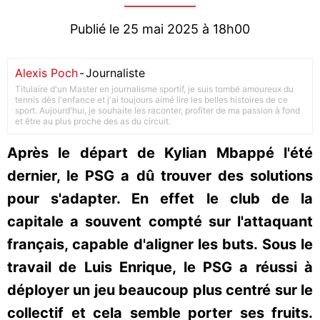
Publié le 25 mai 2025 à 18h00
Alexis Poch
-
Journaliste
Titulaire d'un Master en journalisme sportif, je suis tombé amoureux du
tennis dès l'enfance et j'ai toujours aimé lire les belles histoires de ce
sport. Aujourd'hui, je souhaite les raconter, profiter de ma passion à fond
et être au plus proche des as du circuit.
Après le départ de Kylian Mbappé l'été
dernier, le PSG a dû trouver des solutions
pour s'adapter. En effet le club de la
capitale a souvent compté sur l'attaquant
français, capable d'aligner les buts. Sous le
travail de Luis Enrique, le PSG a réussi à
déployer un jeu beaucoup plus centré sur le
collectif et cela semble porter ses fruits.