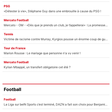
PSG
«Détester à vie», Stéphane Guy dans une embrouille à cause du PSG !
Mercato Football
Mercato - OM - «Dès que je prends un club, je t’appellerai» : La promesse de Marcelino au moment de claquer la porte
Tennis
Victime de racisme contre Murray, Kyrgios pousse un énorme coup de gueule !
Tour de France
Marion Rousse : Le mariage que personne n'a vu venir !
Mercato Football
Kylian Mbappé, un transfert obligatoire cet été ?
Football
Football
La Liga sur beIN Sports c’est terminé, DAZN a fait son choix pour Benjamin Da Silva et Omar Da Fonseca !