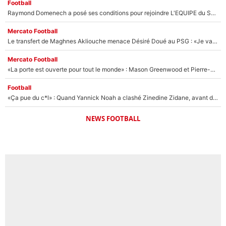
Football
Raymond Domenech a posé ses conditions pour rejoindre L'EQUIPE du Soir : Il refuse de faire l'émission avec un autre chroniqueur !
Mercato Football
Le transfert de Maghnes Akliouche menace Désiré Doué au PSG : «Je valide à 200%»
Mercato Football
«La porte est ouverte pour tout le monde» : Mason Greenwood et Pierre-Emerick Aubameyang ont quitté l'OM, Amine Gouiri balance sur la suite du mercato et sur la réaction du vestiaire !
Football
«Ça pue du c*l» : Quand Yannick Noah a clashé Zinedine Zidane, avant de se faire recadrer par le nouveau sélectionneur de l'équipe de France !
NEWS FOOTBALL