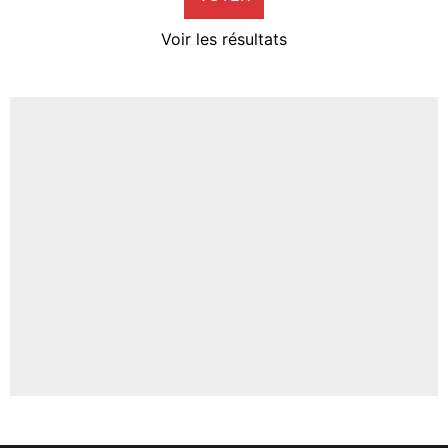
4%
Voir les résultats
Amine Harit
3%
Faris Moumbagna
4%
Un autre joueur
5%
1664 personnes ont participé aux votes.