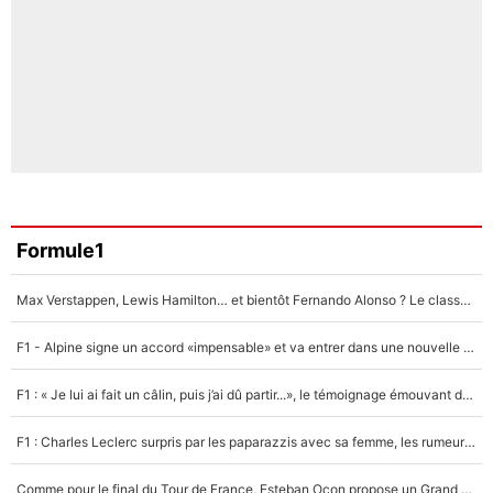
Formule1
Max Verstappen, Lewis Hamilton… et bientôt Fernando Alonso ? Le classement des pilotes les mieux payés en Formule 1 risque de changer !
F1 - Alpine signe un accord «impensable» et va entrer dans une nouvelle dimension : Grande nouvelle pour Pierre Gasly !
F1 : « Je lui ai fait un câlin, puis j’ai dû partir...», le témoignage émouvant de Max Verstappen sur sa fille
F1 : Charles Leclerc surpris par les paparazzis avec sa femme, les rumeurs étaient vraies !
Comme pour le final du Tour de France, Esteban Ocon propose un Grand Prix de Formule 1 à Paris : «Autour de l’Arc de Triomphe, ce serait génial» !