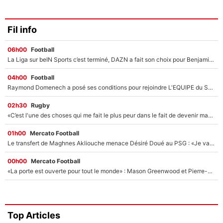
Fil info
06h00
Football
La Liga sur beIN Sports c’est terminé, DAZN a fait son choix pour Benjamin Da Silva et Omar Da Fonseca !
04h00
Football
Raymond Domenech a posé ses conditions pour rejoindre L'EQUIPE du Soir : Il refuse de faire l'émission avec un autre chroniqueur !
02h30
Rugby
«C’est l'une des choses qui me fait le plus peur dans le fait de devenir maman» : En couple avec Antoine Dupont, Iris Mittenaere s'inquiète déjà pour ses futurs enfants !
01h00
Mercato Football
Le transfert de Maghnes Akliouche menace Désiré Doué au PSG : «Je valide à 200%»
00h00
Mercato Football
«La porte est ouverte pour tout le monde» : Mason Greenwood et Pierre-Emerick Aubameyang ont quitté l'OM, Amine Gouiri balance sur la suite du mercato et sur la réaction du vestiaire !
Top Articles