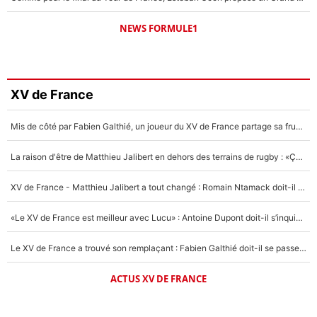
NEWS FORMULE1
XV de France
Mis de côté par Fabien Galthié, un joueur du XV de France partage sa frustration : «ils ne me l’ont pas dit tout de suite»
La raison d'être de Matthieu Jalibert en dehors des terrains de rugby : «Ça m'atteint autant que si tu touches à un membre de ma famille»
XV de France - Matthieu Jalibert a tout changé : Romain Ntamack doit-il s’inquiéter pour sa place à un an de la Coupe du monde ?
«Le XV de France est meilleur avec Lucu» : Antoine Dupont doit-il s’inquiéter pour sa place ?
Le XV de France a trouvé son remplaçant : Fabien Galthié doit-il se passer d'Antoine Dupont ?
ACTUS XV DE FRANCE