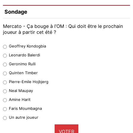
Sondage
Mercato - Ça bouge à l’OM : Qui doit être le prochain
joueur à partir cet été ?
Geoffrey Kondogbia
Geoffrey Kondogbia
38%
Leonardo Balerdi
Leonardo Balerdi
Geronimo Rulli
32%
Quinten Timber
Geronimo Rulli
Pierre-Emile Hojbjerg
5%
Neal Maupay
Quinten Timber
Amine Harit
1%
Faris Moumbagna
Pierre-Emile Hojbjerg
Un autre joueur
9%
VOTER
Neal Maupay