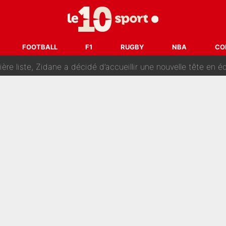
naere officialisent enfin leur couple : La photo qui enflamme 
emplacer Gianni Infantino ? «Il serait un mauvais président», le patron de
ue prêt à l’écarter au PSG, la décision qui va accélérer son tr
FOOTBALL
F1
RUGBY
NBA
CO
erminé : Kylian Mbappé et Lamine Yamal changent de chaîne, «le moment é
ère liste, Zidane a décidé d’accueillir une nouvelle tête en 