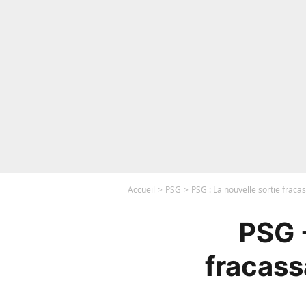
Accueil
PSG
PSG : La nouvelle sortie fraca
PSG -
fracass