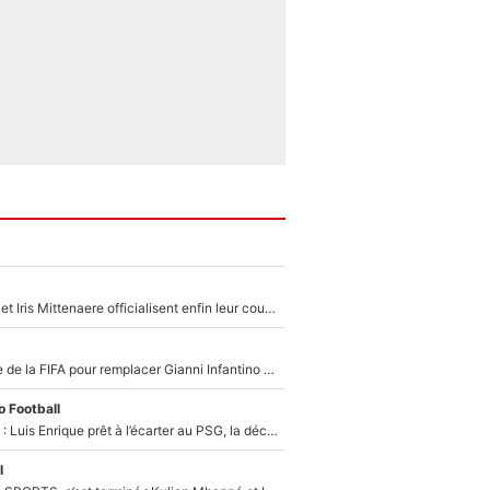
Antoine Dupont et Iris Mittenaere officialisent enfin leur couple : La photo qui enflamme les réseaux sociaux
Du PSG à la tête de la FIFA pour remplacer Gianni Infantino ? «Il serait un mauvais président», le patron de la Liga s'attaque à Nasser Al-Khelaïfi !
 Football
Bradley Barcola : Luis Enrique prêt à l’écarter au PSG, la décision qui va accélérer son transfert à Liverpool ?
l