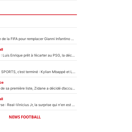
Du PSG à la tête de la FIFA pour remplacer Gianni Infantino ? «Il serait un mauvais président», le patron de la Liga s'attaque à Nasser Al-Khelaïfi !
ll
Bradley Barcola : Luis Enrique prêt à l’écarter au PSG, la décision qui va accélérer son transfert à Liverpool ?
La Liga sur beIN SPORTS, c’est terminé : Kylian Mbappé et Lamine Yamal changent de chaîne, «le moment était venu d'ouvrir un nouveau chapitre»
ce
Avant l’annonce de sa première liste, Zidane a décidé d’accueillir une nouvelle tête en équipe de France
ll
Mercato - Analyse : Real-Vinicius Jr, la surprise qui n'en est pas une...
NEWS FOOTBALL