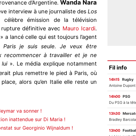
Wanda Nara
provenance d’Argentine.
ève interview à une journaliste des
Los
 célèbre émission de la télévision
 rupture définitive avec
Mauro Icardi
.
!
» a lancé celle qui est toujours l’agent
 Paris je suis seule. Je veux être
 recommencer à travailler et je ne
lui
». Le média explique notamment
Fil info
rait plus remettre le pied à Paris, où
14h15
Rugby
place, alors qu’en Italie elle reste un
14h00
PSG
Neymar va sonner !
13h30
Mercato
tion inattendue sur Di Maria !
onstat sur Georginio Wijnaldum !
13h00
Footbal