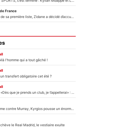
La Liga sur beIN SPORTS, c’est terminé : Kylian Mbappé et Lamine Yamal changent de chaîne, «le moment était venu d'ouvrir un nouveau chapitre»
 de France
Avant l’annonce de sa première liste, Zidane a décidé d’accueillir une nouvelle tête en équipe de France
es
ll
ilà l'homme qui a tout gâché !
ll
n transfert obligatoire cet été ?
ll
Mercato - OM - «Dès que je prends un club, je t’appellerai» : La promesse de Marcelino au moment de claquer la porte
Victime de racisme contre Murray, Kyrgios pousse un énorme coup de gueule !
hève le Real Madrid, le vestiaire exulte