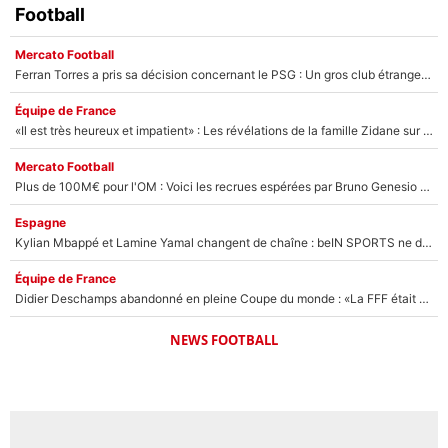
Football
Mercato Football
Ferran Torres a pris sa décision concernant le PSG : Un gros club étranger prêt à relancer le feuilleton pour la signature du champion du monde 2026 !
Équipe de France
«Il est très heureux et impatient» : Les révélations de la famille Zidane sur sa prise de pouvoir en équipe de France !
Mercato Football
Plus de 100M€ pour l'OM : Voici les recrues espérées par Bruno Genesio et Grégory Lorenzi après l’opération dégraissage
Espagne
Kylian Mbappé et Lamine Yamal changent de chaîne : beIN SPORTS ne digère pas cette décision historique et prédit un fiasco pour la Liga
Équipe de France
Didier Deschamps abandonné en pleine Coupe du monde : «La FFF était déjà passée à Zinedine Zidane»
NEWS FOOTBALL