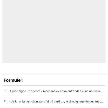
Formule1
F1 - Alpine signe un accord «impensable» et va entrer dans une nouvelle dimension : Grande nouvelle pour Pierre Gasly !
F1 : « Je lui ai fait un câlin, puis j’ai dû partir...», le témoignage émouvant de Max Verstappen sur sa fille