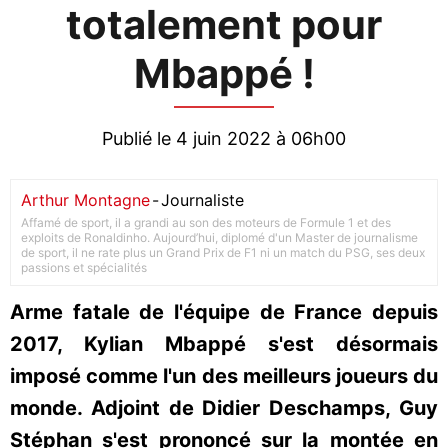
totalement pour
Mbappé !
Publié le 4 juin 2022 à 06h00
Arthur Montagne
-
Journaliste
Affamé de sport, il a grandi au son des moteurs de Formule 1 et des
exploits de Ronaldinho. Aujourd’hui, diplomé d'un Master de journalisme
de sport, il ne rate plus un Grand Prix de F1 ni un match du PSG, ses deux
passions et spécialités
Arme fatale de l'équipe de France depuis
2017, Kylian Mbappé s'est désormais
imposé comme l'un des meilleurs joueurs du
monde. Adjoint de Didier Deschamps, Guy
Stéphan s'est prononcé sur la montée en