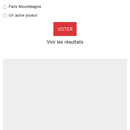
1%
Faris Moumbagna
Pierre-Emile Hojbjerg
Un autre joueur
9%
VOTER
Neal Maupay
4%
Voir les résultats
Amine Harit
3%
Faris Moumbagna
4%
Un autre joueur
5%
1571 personnes ont participé aux votes.