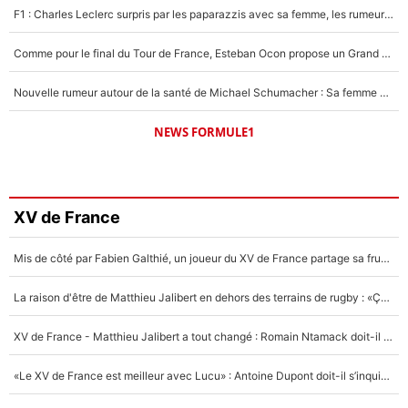
F1 : Charles Leclerc surpris par les paparazzis avec sa femme, les rumeurs étaient vraies !
Comme pour le final du Tour de France, Esteban Ocon propose un Grand Prix de Formule 1 à Paris : «Autour de l’Arc de Triomphe, ce serait génial» !
Nouvelle rumeur autour de la santé de Michael Schumacher : Sa femme Corinna sort du silence
NEWS FORMULE1
XV de France
Mis de côté par Fabien Galthié, un joueur du XV de France partage sa frustration : «ils ne me l’ont pas dit tout de suite»
La raison d'être de Matthieu Jalibert en dehors des terrains de rugby : «Ça m'atteint autant que si tu touches à un membre de ma famille»
XV de France - Matthieu Jalibert a tout changé : Romain Ntamack doit-il s’inquiéter pour sa place à un an de la Coupe du monde ?
«Le XV de France est meilleur avec Lucu» : Antoine Dupont doit-il s’inquiéter pour sa place ?