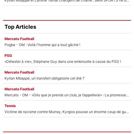
Kylian Mbappé et Lamine Yamal changent de chaîne : beIN SPORTS ne digère pas cette décision historique et prédit un fiasco pour la Liga
Top Articles
Mercato Football
Pogba - OM : Voilà l'homme qui a tout gâché !
PSG
«Détester à vie», Stéphane Guy dans une embrouille à cause du PSG !
Mercato Football
Kylian Mbappé, un transfert obligatoire cet été ?
Mercato Football
Mercato - OM - «Dès que je prends un club, je t’appellerai» : La promesse de Marcelino au moment de claquer la porte
Tennis
Victime de racisme contre Murray, Kyrgios pousse un énorme coup de gueule !