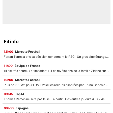
Fil info
12h00
Mercato Football
Ferran Torres a pris sa décision concernant le PSG : Un gros club étranger prêt à relancer le feuilleton pour la signature du champion du monde 2026 !
11h00
Équipe de France
«Il est très heureux et impatient» : Les révélations de la famille Zidane sur sa prise de pouvoir en équipe de France !
10h00
Mercato Football
Plus de 100M€ pour l'OM : Voici les recrues espérées par Bruno Genesio et Grégory Lorenzi après l’opération dégraissage
09h15
Top14
Thomas Ramos ne sera pas le seul à partir : Ces autres joueurs du XV de France pourraient aussi quitter le Stade Toulousain, un club de Top 14 est déjà sur les rangs
09h00
Espagne