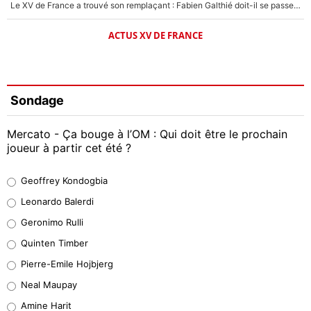
Le XV de France a trouvé son remplaçant : Fabien Galthié doit-il se passer d'Antoine Dupont ?
ACTUS XV DE FRANCE
Sondage
Mercato - Ça bouge à l’OM : Qui doit être le prochain
joueur à partir cet été ?
Geoffrey Kondogbia
Geoffrey Kondogbia
38%
Leonardo Balerdi
Leonardo Balerdi
Geronimo Rulli
32%
Quinten Timber
Geronimo Rulli
Pierre-Emile Hojbjerg
5%
Neal Maupay
Quinten Timber
Amine Harit