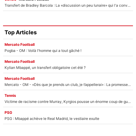
Transfert de Bradley Barcola : La «discussion un peu lunaire» qui l'a convaincu de quitter le PSG, son entourage est pointé du doigt
Top Articles
Mercato Football
Pogba - OM : Voilà l'homme qui a tout gâché !
Mercato Football
Kylian Mbappé, un transfert obligatoire cet été ?
Mercato Football
Mercato - OM - «Dès que je prends un club, je t’appellerai» : La promesse de Marcelino au moment de claquer la porte
Tennis
Victime de racisme contre Murray, Kyrgios pousse un énorme coup de gueule !
PSG
PSG : Mbappé achève le Real Madrid, le vestiaire exulte