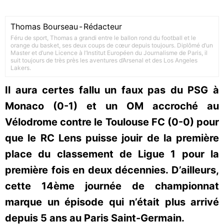
Thomas Bourseau
-
Rédacteur
Féru de sport, Thomas a grandi entre le ballon rond du football et le
orange du basket, ses deux coups de cœur depuis toujours. Diplômé d’un
Master et d’une Licence à l’Institut Européen du Journalisme de Paris, il
suit toujours de très près les aventures d’Arsenal et des Los Angeles
Lakers.
Il aura certes fallu un faux pas du PSG à
Monaco (0-1) et un OM accroché au
Vélodrome contre le Toulouse FC (0-0) pour
que le RC Lens puisse jouir de la première
place du classement de Ligue 1 pour la
première fois en deux décennies. D’ailleurs,
cette 14ème journée de championnat
marque un épisode qui n’était plus arrivé
depuis 5 ans au Paris Saint-Germain.