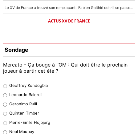
Le XV de France a trouvé son remplaçant : Fabien Galthié doit-il se passer d'Antoine Dupont ?
ACTUS XV DE FRANCE
Sondage
Mercato - Ça bouge à l’OM : Qui doit être le prochain
joueur à partir cet été ?
Geoffrey Kondogbia
Geoffrey Kondogbia
38%
Leonardo Balerdi
Leonardo Balerdi
Geronimo Rulli
32%
Quinten Timber
Geronimo Rulli
Pierre-Emile Hojbjerg
4%
Neal Maupay
Quinten Timber