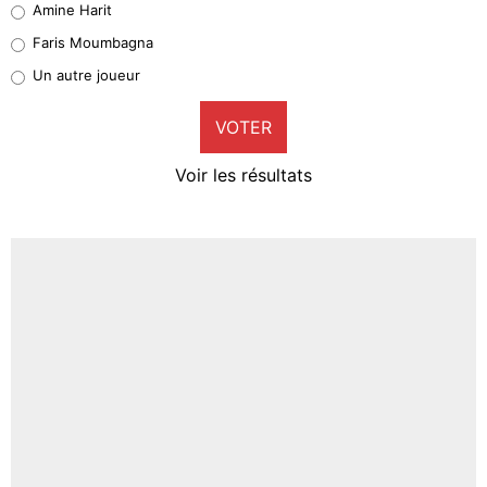
Amine Harit
1%
Faris Moumbagna
Pierre-Emile Hojbjerg
Un autre joueur
9%
VOTER
Neal Maupay
4%
Voir les résultats
Amine Harit
3%
Faris Moumbagna
4%
Un autre joueur
5%
1479 personnes ont participé aux votes.