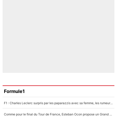
Formule1
F1 : Charles Leclerc surpris par les paparazzis avec sa femme, les rumeurs étaient vraies !
Comme pour le final du Tour de France, Esteban Ocon propose un Grand Prix de Formule 1 à Paris : «Autour de l’Arc de Triomphe, ce serait génial» !