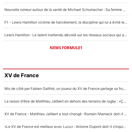
Nouvelle rumeur autour de la santé de Michael Schumacher : Sa femme Corinna sort du silence
F1 - Lewis Hamilton victime de harcèlement, la discipline qui lui a évité le pire : «J'aurais probablement mal tourné»
Lewis Hamilton : Le talent inattendu dévoilé sur les réseaux sociaux qui a impressionné Kim Kardashian pendant leurs vacances en amoureux !
NEWS FORMULE1
XV de France
Mis de côté par Fabien Galthié, un joueur du XV de France partage sa frustration : «ils ne me l’ont pas dit tout de suite»
La raison d'être de Matthieu Jalibert en dehors des terrains de rugby : «Ça m'atteint autant que si tu touches à un membre de ma famille»
XV de France - Matthieu Jalibert a tout changé : Romain Ntamack doit-il s’inquiéter pour sa place à un an de la Coupe du monde ?
«Le XV de France est meilleur avec Lucu» : Antoine Dupont doit-il s’inquiéter pour sa place ?