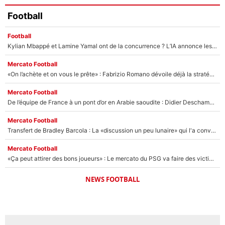
Football
Football
Kylian Mbappé et Lamine Yamal ont de la concurrence ? L’IA annonce les 5 joueurs qui vont dominer le football dans les années à venir !
Mercato Football
«On l’achète et on vous le prête» : Fabrizio Romano dévoile déjà la stratégie du PSG avec le transfert de Zion Suzuki !
Mercato Football
De l’équipe de France à un pont d’or en Arabie saoudite : Didier Deschamps a donné sa réponse !
Mercato Football
Transfert de Bradley Barcola : La «discussion un peu lunaire» qui l'a convaincu de quitter le PSG, son entourage est pointé du doigt
Mercato Football
«Ça peut attirer des bons joueurs» : Le mercato du PSG va faire des victimes dans l'effectif de Luis Enrique ?
NEWS FOOTBALL