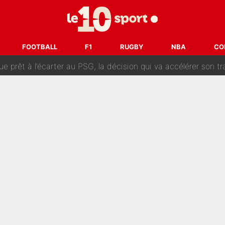
naere officialisent enfin leur couple : La photo qui enflamme 
emplacer Gianni Infantino ? «Il serait un mauvais président», le patron de
FOOTBALL
F1
RUGBY
NBA
CO
ue prêt à l’écarter au PSG, la décision qui va accélérer son tr
erminé : Kylian Mbappé et Lamine Yamal changent de chaîne, «le moment é
ère liste, Zidane a décidé d’accueillir une nouvelle tête en 