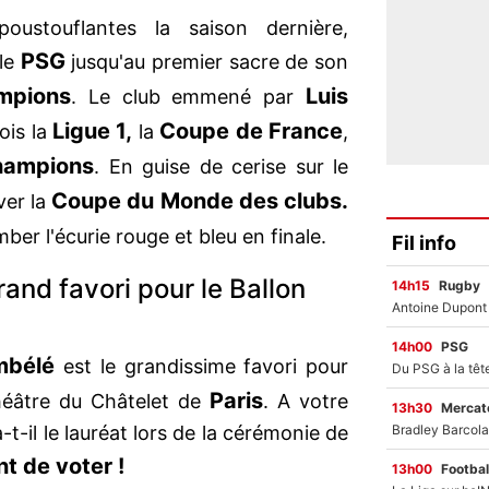
ustouflantes la saison dernière,
PSG
le
jusqu'au premier sacre de son
mpions
Luis
. Le club emmené par
Ligue 1,
Coupe de France
ois la
la
,
hampions
. En guise de cerise sur le
Coupe du Monde des clubs.
ver la
mber l'écurie rouge et bleu en finale.
Fil info
and favori pour le Ballon
14h15
Rugby
14h00
PSG
mbélé
est le grandissime favori pour
Paris
éâtre du Châtelet de
. A votre
13h30
Mercato
-t-il le lauréat lors de la cérémonie de
t de voter !
13h00
Footbal