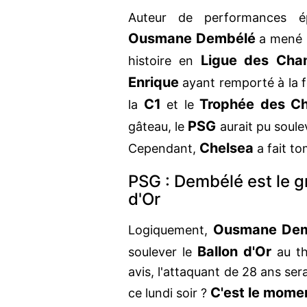
Auteur de performances épo
Ousmane Dembélé
a mené 
Ligue des Cha
histoire en
Enrique
ayant remporté à la f
C1
Trophée des C
la
et le
PSG
gâteau, le
aurait pu soule
Chelsea
Cependant,
a fait to
PSG : Dembélé est le gr
d'Or
Ousmane
De
Logiquement,
Ballon d'Or
soulever le
au th
avis, l'attaquant de 28 ans sera
C'est le momen
ce lundi soir ?