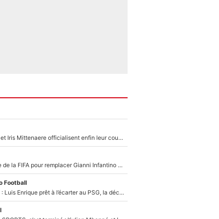
Antoine Dupont et Iris Mittenaere officialisent enfin leur couple : La photo qui enflamme les réseaux sociaux
Du PSG à la tête de la FIFA pour remplacer Gianni Infantino ? «Il serait un mauvais président», le patron de la Liga s'attaque à Nasser Al-Khelaïfi !
 Football
Bradley Barcola : Luis Enrique prêt à l’écarter au PSG, la décision qui va accélérer son transfert à Liverpool ?
l