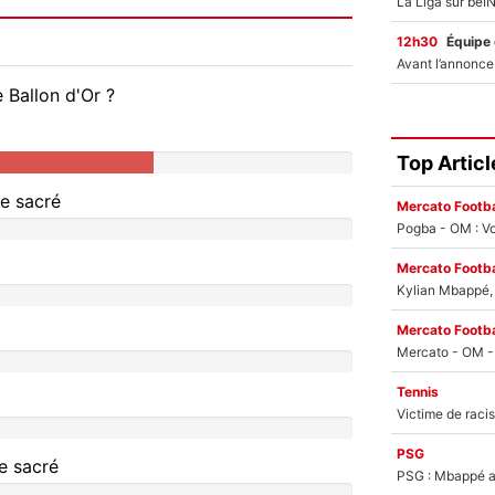
12h30
Équipe
 Ballon d'Or ?
Top Articl
e sacré
Mercato Footba
Pogba - OM : Vo
Mercato Footba
Kylian Mbappé, u
Mercato Footba
Tennis
PSG
e sacré
PSG : Mbappé ac