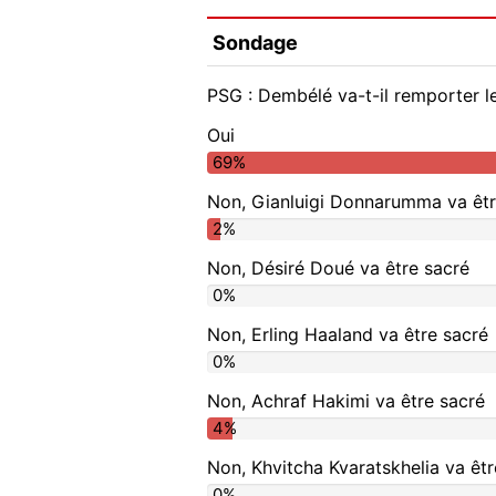
Sondage
PSG : Dembélé va-t-il remporter le
Oui
69%
Non, Gianluigi Donnarumma va êtr
2%
Non, Désiré Doué va être sacré
0%
Non, Erling Haaland va être sacré
0%
Non, Achraf Hakimi va être sacré
4%
Non, Khvitcha Kvaratskhelia va êtr
0%