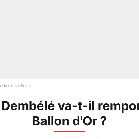
r le Ballon d'Or ?
 Dembélé va-t-il rempor
Ballon d'Or ?