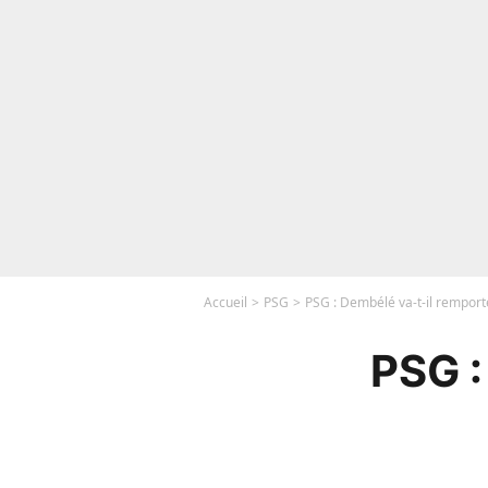
Accueil
PSG
PSG : Dembélé va-t-il remporte
PSG :