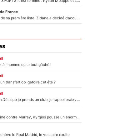
La Liga sur beIN SPORTS, c’est terminé : Kylian Mbappé et Lamine Yamal changent de chaîne, «le moment était venu d'ouvrir un nouveau chapitre»
 de France
Avant l’annonce de sa première liste, Zidane a décidé d’accueillir une nouvelle tête en équipe de France
es
ll
ilà l'homme qui a tout gâché !
ll
n transfert obligatoire cet été ?
ll
Mercato - OM - «Dès que je prends un club, je t’appellerai» : La promesse de Marcelino au moment de claquer la porte
Victime de racisme contre Murray, Kyrgios pousse un énorme coup de gueule !
hève le Real Madrid, le vestiaire exulte