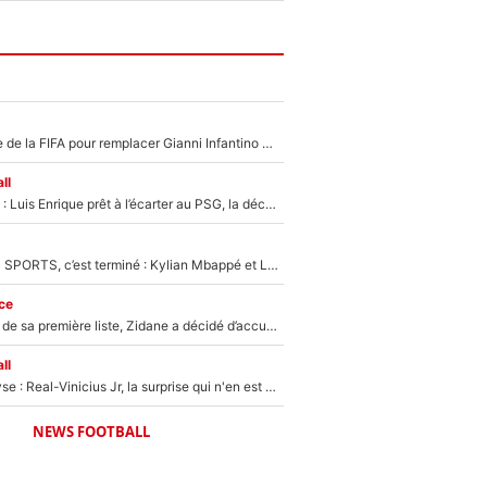
Du PSG à la tête de la FIFA pour remplacer Gianni Infantino ? «Il serait un mauvais président», le patron de la Liga s'attaque à Nasser Al-Khelaïfi !
ll
Bradley Barcola : Luis Enrique prêt à l’écarter au PSG, la décision qui va accélérer son transfert à Liverpool ?
La Liga sur beIN SPORTS, c’est terminé : Kylian Mbappé et Lamine Yamal changent de chaîne, «le moment était venu d'ouvrir un nouveau chapitre»
ce
Avant l’annonce de sa première liste, Zidane a décidé d’accueillir une nouvelle tête en équipe de France
ll
Mercato - Analyse : Real-Vinicius Jr, la surprise qui n'en est pas une...
NEWS FOOTBALL