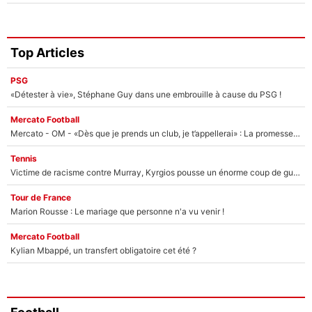
Top Articles
PSG
«Détester à vie», Stéphane Guy dans une embrouille à cause du PSG !
Mercato Football
Mercato - OM - «Dès que je prends un club, je t’appellerai» : La promesse de Marcelino au moment de claquer la porte
Tennis
Victime de racisme contre Murray, Kyrgios pousse un énorme coup de gueule !
Tour de France
Marion Rousse : Le mariage que personne n'a vu venir !
Mercato Football
Kylian Mbappé, un transfert obligatoire cet été ?