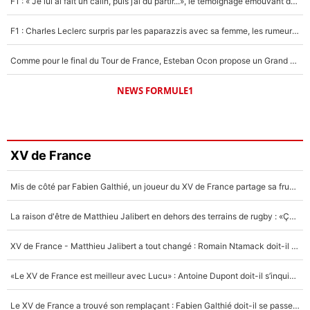
F1 : « Je lui ai fait un câlin, puis j’ai dû partir...», le témoignage émouvant de Max Verstappen sur sa fille
F1 : Charles Leclerc surpris par les paparazzis avec sa femme, les rumeurs étaient vraies !
Comme pour le final du Tour de France, Esteban Ocon propose un Grand Prix de Formule 1 à Paris : «Autour de l’Arc de Triomphe, ce serait génial» !
NEWS FORMULE1
XV de France
Mis de côté par Fabien Galthié, un joueur du XV de France partage sa frustration : «ils ne me l’ont pas dit tout de suite»
La raison d'être de Matthieu Jalibert en dehors des terrains de rugby : «Ça m'atteint autant que si tu touches à un membre de ma famille»
XV de France - Matthieu Jalibert a tout changé : Romain Ntamack doit-il s’inquiéter pour sa place à un an de la Coupe du monde ?
«Le XV de France est meilleur avec Lucu» : Antoine Dupont doit-il s’inquiéter pour sa place ?
Le XV de France a trouvé son remplaçant : Fabien Galthié doit-il se passer d'Antoine Dupont ?