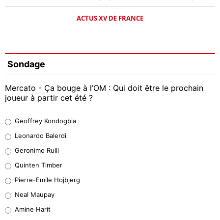
ACTUS XV DE FRANCE
Sondage
Mercato - Ça bouge à l’OM : Qui doit être le prochain
joueur à partir cet été ?
Geoffrey Kondogbia
Geoffrey Kondogbia
38%
Leonardo Balerdi
Leonardo Balerdi
Geronimo Rulli
32%
Quinten Timber
Geronimo Rulli
Pierre-Emile Hojbjerg
5%
Neal Maupay
Quinten Timber
Amine Harit
1%