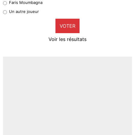
Faris Moumbagna
Pierre-Emile Hojbjerg
Un autre joueur
9%
VOTER
Neal Maupay
4%
Voir les résultats
Amine Harit
3%
Faris Moumbagna
4%
Un autre joueur
5%
1666 personnes ont participé aux votes.