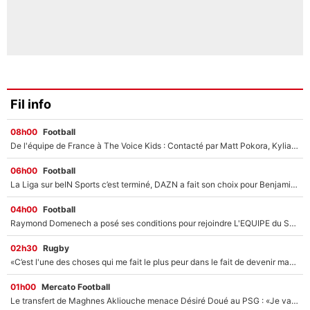
Fil info
08h00
Football
De l'équipe de France à The Voice Kids : Contacté par Matt Pokora, Kylian Mbappé a accepté de jouer un rôle inédit sur TF1 !
06h00
Football
La Liga sur beIN Sports c’est terminé, DAZN a fait son choix pour Benjamin Da Silva et Omar Da Fonseca !
04h00
Football
Raymond Domenech a posé ses conditions pour rejoindre L'EQUIPE du Soir : Il refuse de faire l'émission avec un autre chroniqueur !
02h30
Rugby
«C’est l'une des choses qui me fait le plus peur dans le fait de devenir maman» : En couple avec Antoine Dupont, Iris Mittenaere s'inquiète déjà pour ses futurs enfants !
01h00
Mercato Football
Le transfert de Maghnes Akliouche menace Désiré Doué au PSG : «Je valide à 200%»