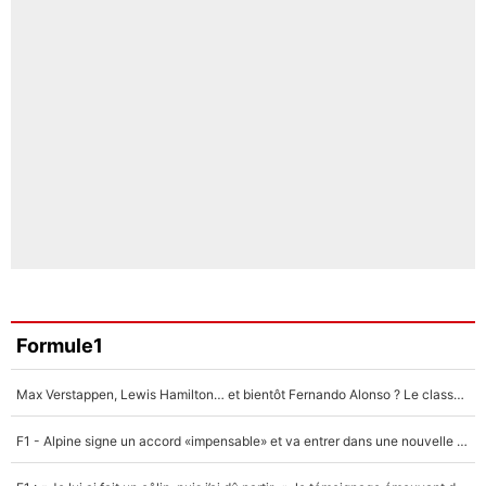
Formule1
Max Verstappen, Lewis Hamilton… et bientôt Fernando Alonso ? Le classement des pilotes les mieux payés en Formule 1 risque de changer !
F1 - Alpine signe un accord «impensable» et va entrer dans une nouvelle dimension : Grande nouvelle pour Pierre Gasly !