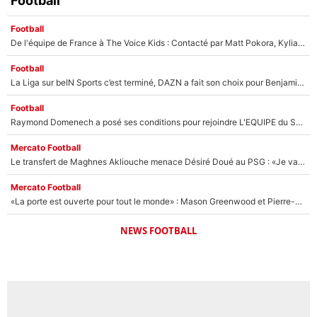
Football
Football
De l'équipe de France à The Voice Kids : Contacté par Matt Pokora, Kylian Mbappé a accepté de jouer un rôle inédit sur TF1 !
Football
La Liga sur beIN Sports c’est terminé, DAZN a fait son choix pour Benjamin Da Silva et Omar Da Fonseca !
Football
Raymond Domenech a posé ses conditions pour rejoindre L'EQUIPE du Soir : Il refuse de faire l'émission avec un autre chroniqueur !
Mercato Football
Le transfert de Maghnes Akliouche menace Désiré Doué au PSG : «Je valide à 200%»
Mercato Football
«La porte est ouverte pour tout le monde» : Mason Greenwood et Pierre-Emerick Aubameyang ont quitté l'OM, Amine Gouiri balance sur la suite du mercato et sur la réaction du vestiaire !
NEWS FOOTBALL