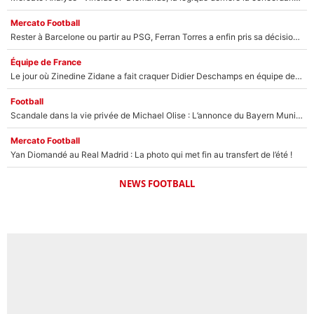
Mercato Football
Rester à Barcelone ou partir au PSG, Ferran Torres a enfin pris sa décision : La course contre la montre est lancée !
Équipe de France
Le jour où Zinedine Zidane a fait craquer Didier Deschamps en équipe de France : «Je m’en suis voulu», l’ancien sélectionneur a regretté son geste !
Football
Scandale dans la vie privée de Michael Olise : L’annonce du Bayern Munich sur son enfant caché
Mercato Football
Yan Diomandé au Real Madrid : La photo qui met fin au transfert de l’été !
NEWS FOOTBALL