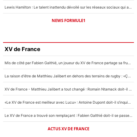
Lewis Hamilton : Le talent inattendu dévoilé sur les réseaux sociaux qui a impressionné Kim Kardashian pendant leurs vacances en amoureux !
NEWS FORMULE1
XV de France
Mis de côté par Fabien Galthié, un joueur du XV de France partage sa frustration : «ils ne me l’ont pas dit tout de suite»
La raison d'être de Matthieu Jalibert en dehors des terrains de rugby : «Ça m'atteint autant que si tu touches à un membre de ma famille»
XV de France - Matthieu Jalibert a tout changé : Romain Ntamack doit-il s’inquiéter pour sa place à un an de la Coupe du monde ?
«Le XV de France est meilleur avec Lucu» : Antoine Dupont doit-il s’inquiéter pour sa place ?
Le XV de France a trouvé son remplaçant : Fabien Galthié doit-il se passer d'Antoine Dupont ?
ACTUS XV DE FRANCE