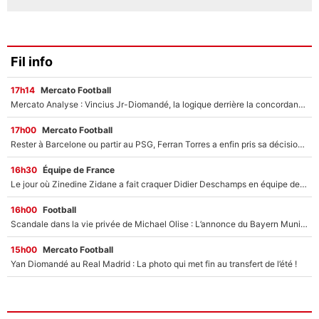
Fil info
17h14
Mercato Football
Mercato Analyse : Vincius Jr-Diomandé, la logique derrière la concordance des temps
17h00
Mercato Football
Rester à Barcelone ou partir au PSG, Ferran Torres a enfin pris sa décision : La course contre la montre est lancée !
16h30
Équipe de France
Le jour où Zinedine Zidane a fait craquer Didier Deschamps en équipe de France : «Je m’en suis voulu», l’ancien sélectionneur a regretté son geste !
16h00
Football
Scandale dans la vie privée de Michael Olise : L’annonce du Bayern Munich sur son enfant caché
15h00
Mercato Football
Yan Diomandé au Real Madrid : La photo qui met fin au transfert de l’été !