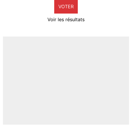
VOTER
Neal Maupay
4%
Voir les résultats
Amine Harit
3%
Faris Moumbagna
5%
Un autre joueur
5%
1510 personnes ont participé aux votes.