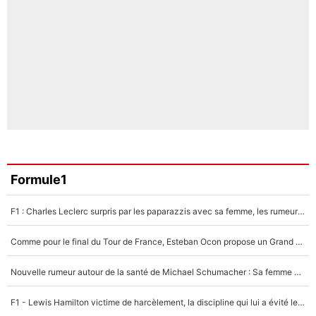
Formule1
F1 : Charles Leclerc surpris par les paparazzis avec sa femme, les rumeurs étaient vraies !
Comme pour le final du Tour de France, Esteban Ocon propose un Grand Prix de Formule 1 à Paris : «Autour de l’Arc de Triomphe, ce serait génial» !
Nouvelle rumeur autour de la santé de Michael Schumacher : Sa femme Corinna sort du silence
F1 - Lewis Hamilton victime de harcèlement, la discipline qui lui a évité le pire : «J'aurais probablement mal tourné»