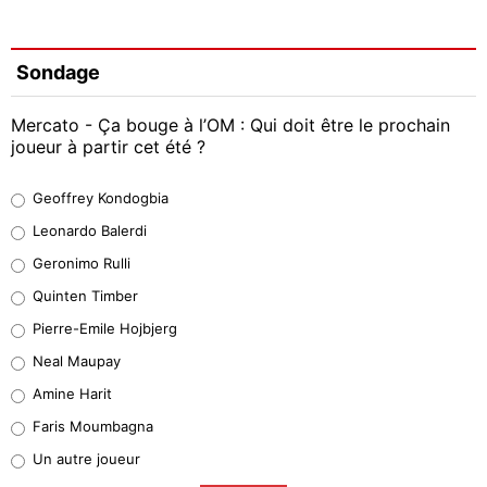
Sondage
Mercato - Ça bouge à l’OM : Qui doit être le prochain
joueur à partir cet été ?
Geoffrey Kondogbia
Geoffrey Kondogbia
38%
Leonardo Balerdi
Leonardo Balerdi
Geronimo Rulli
32%
Quinten Timber
Geronimo Rulli
Pierre-Emile Hojbjerg
5%
Neal Maupay
Quinten Timber
Amine Harit
1%
Faris Moumbagna
Pierre-Emile Hojbjerg
Un autre joueur
9%