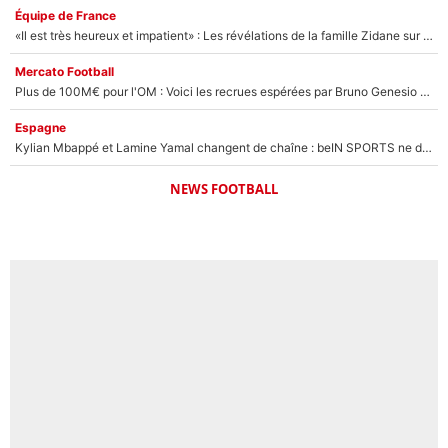
Équipe de France
«Il est très heureux et impatient» : Les révélations de la famille Zidane sur sa prise de pouvoir en équipe de France !
Mercato Football
Plus de 100M€ pour l'OM : Voici les recrues espérées par Bruno Genesio et Grégory Lorenzi après l’opération dégraissage
Espagne
Kylian Mbappé et Lamine Yamal changent de chaîne : beIN SPORTS ne digère pas cette décision historique et prédit un fiasco pour la Liga
NEWS FOOTBALL