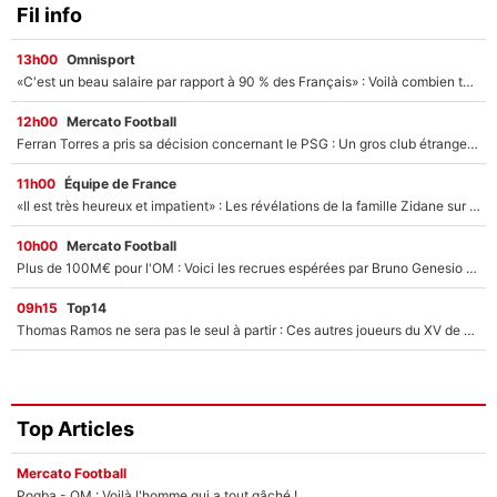
Fil info
13h00
Omnisport
«C'est un beau salaire par rapport à 90 % des Français» : Voilà combien touchait Nelson Monfort sur France Télévisions avant de rejoindre CNews
12h00
Mercato Football
Ferran Torres a pris sa décision concernant le PSG : Un gros club étranger prêt à relancer le feuilleton pour la signature du champion du monde 2026 !
11h00
Équipe de France
«Il est très heureux et impatient» : Les révélations de la famille Zidane sur sa prise de pouvoir en équipe de France !
10h00
Mercato Football
Plus de 100M€ pour l'OM : Voici les recrues espérées par Bruno Genesio et Grégory Lorenzi après l’opération dégraissage
09h15
Top14
Thomas Ramos ne sera pas le seul à partir : Ces autres joueurs du XV de France pourraient aussi quitter le Stade Toulousain, un club de Top 14 est déjà sur les rangs
Top Articles
Mercato Football
Pogba - OM : Voilà l'homme qui a tout gâché !