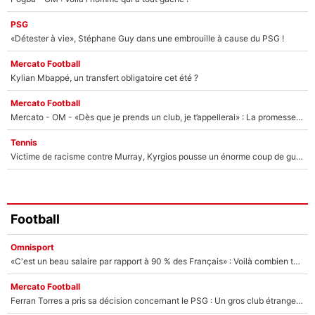
PSG
«Détester à vie», Stéphane Guy dans une embrouille à cause du PSG !
Mercato Football
Kylian Mbappé, un transfert obligatoire cet été ?
Mercato Football
Mercato - OM - «Dès que je prends un club, je t’appellerai» : La promesse de Marcelino au moment de claquer la porte
Tennis
Victime de racisme contre Murray, Kyrgios pousse un énorme coup de gueule !
Football
Omnisport
«C'est un beau salaire par rapport à 90 % des Français» : Voilà combien touchait Nelson Monfort sur France Télévisions avant de rejoindre CNews
Mercato Football
Ferran Torres a pris sa décision concernant le PSG : Un gros club étranger prêt à relancer le feuilleton pour la signature du champion du monde 2026 !