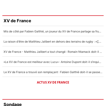
XV de France
Mis de côté par Fabien Galthié, un joueur du XV de France partage sa frustration : «ils ne me l’ont pas dit tout de suite»
La raison d'être de Matthieu Jalibert en dehors des terrains de rugby : «Ça m'atteint autant que si tu touches à un membre de ma famille»
XV de France - Matthieu Jalibert a tout changé : Romain Ntamack doit-il s’inquiéter pour sa place à un an de la Coupe du monde ?
«Le XV de France est meilleur avec Lucu» : Antoine Dupont doit-il s’inquiéter pour sa place ?
Le XV de France a trouvé son remplaçant : Fabien Galthié doit-il se passer d'Antoine Dupont ?
ACTUS XV DE FRANCE
Sondage