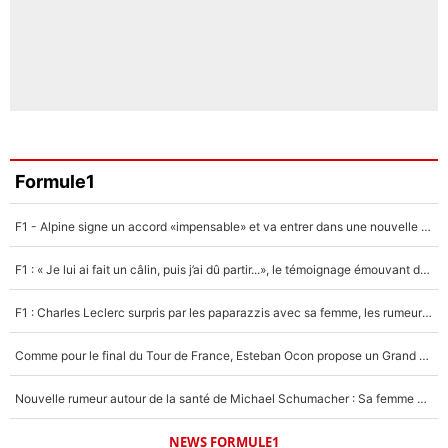
Formule1
F1 - Alpine signe un accord «impensable» et va entrer dans une nouvelle dimension : Grande nouvelle pour Pierre Gasly !
F1 : « Je lui ai fait un câlin, puis j’ai dû partir...», le témoignage émouvant de Max Verstappen sur sa fille
F1 : Charles Leclerc surpris par les paparazzis avec sa femme, les rumeurs étaient vraies !
Comme pour le final du Tour de France, Esteban Ocon propose un Grand Prix de Formule 1 à Paris : «Autour de l’Arc de Triomphe, ce serait génial» !
Nouvelle rumeur autour de la santé de Michael Schumacher : Sa femme Corinna sort du silence
NEWS FORMULE1