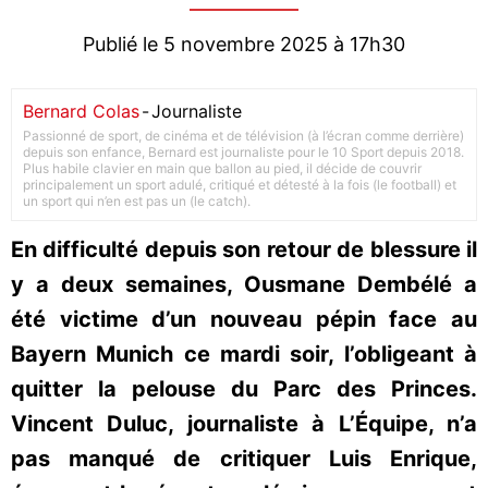
Publié le 5 novembre 2025 à 17h30
Bernard Colas
-
Journaliste
Passionné de sport, de cinéma et de télévision (à l’écran comme derrière)
depuis son enfance, Bernard est journaliste pour le 10 Sport depuis 2018.
Plus habile clavier en main que ballon au pied, il décide de couvrir
principalement un sport adulé, critiqué et détesté à la fois (le football) et
un sport qui n’en est pas un (le catch).
En difficulté depuis son retour de blessure il
y a deux semaines, Ousmane Dembélé a
été victime d’un nouveau pépin face au
Bayern Munich ce mardi soir, l’obligeant à
quitter la pelouse du Parc des Princes.
Vincent Duluc, journaliste à L’Équipe, n’a
pas manqué de critiquer Luis Enrique,