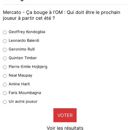
Mercato - Ça bouge à l’OM : Qui doit être le prochain
joueur à partir cet été ?
Geoffrey Kondogbia
Geoffrey Kondogbia
38%
Leonardo Balerdi
Leonardo Balerdi
Geronimo Rulli
32%
Quinten Timber
Geronimo Rulli
Pierre-Emile Hojbjerg
5%
Neal Maupay
Quinten Timber
Amine Harit
1%
Faris Moumbagna
Pierre-Emile Hojbjerg
Un autre joueur
9%
VOTER
Neal Maupay
4%
Voir les résultats