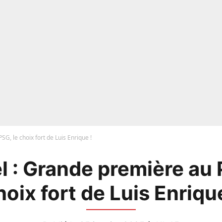
SG, le choix fort de Luis Enrique !
el : Grande première au 
hoix fort de Luis Enrique