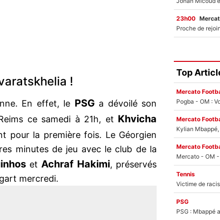
23h00
Mercat
Top Articl
aratskhelia !
Mercato Footba
PSG
Pogba - OM : Vo
onne. En effet, le
a dévoilé son
Khvicha
 Reims ce samedi à 21h, et
Mercato Footba
Kylian Mbappé, u
nt pour la première fois. Le Géorgien
Mercato Footba
res minutes de jeu avec le club de la
inhos
Achraf Hakimi
et
, préservés
Tennis
gart mercredi.
PSG
PSG : Mbappé ac