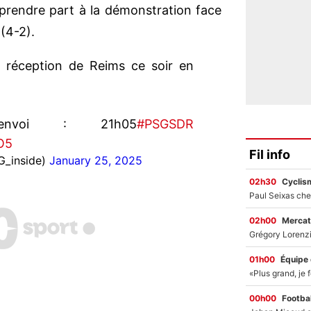
prendre part à la démonstration face
(4-2).
 réception de Reims ce soir en
voi : 21h05
#PSGSDR
O5
Fil info
G_inside)
January 25, 2025
02h30
Cyclis
02h00
Mercat
01h00
Équipe
00h00
Footbal