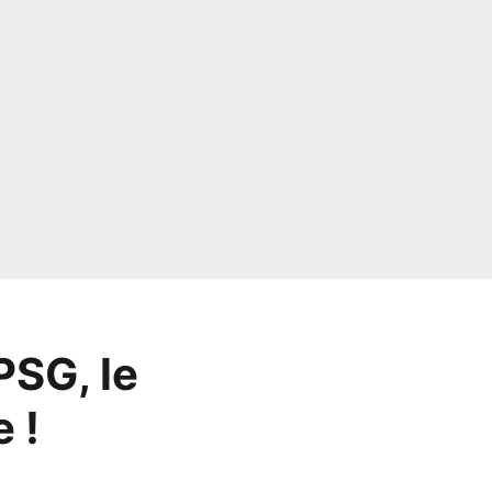
PSG, le
 !