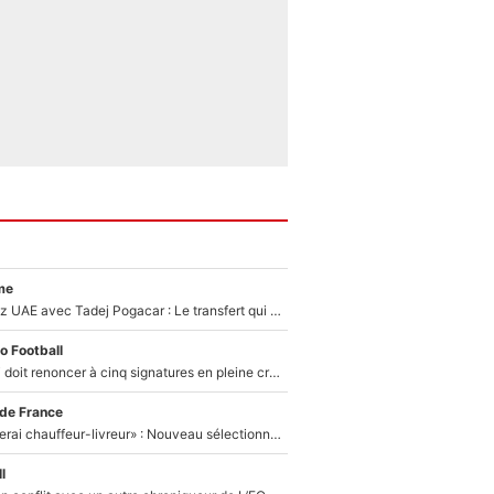
me
Paul Seixas chez UAE avec Tadej Pogacar : Le transfert qui effraie le peloton, «c’est la pire des choses qui puisse arriver»
o Football
Grégory Lorenzi doit renoncer à cinq signatures en pleine crise financière : L’IA propose sept noms à l’OM pour un mercato réussi... à seulement 5M€ !
 de France
«Plus grand, je ferai chauffeur-livreur» : Nouveau sélectionneur des Bleus, Zinédine Zidane s’était imaginé un avenir très différent lorsqu'il était enfant
l