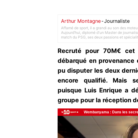
Arthur Montagne
-
Journaliste
Affamé de sport, il a grandi au son des moteu
Aujourd’hui, diplomé d'un Master de journalism
match du PSG, ses deux passions et spéciali
Recruté pour 70M€ cet h
débarqué en provenance d
pu disputer les deux dern
encore qualifié. Mais 
puisque Luis Enrique a d
groupe pour la réception 