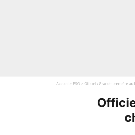
Accueil
PSG
Officiel : Grande première au P
Offici
c