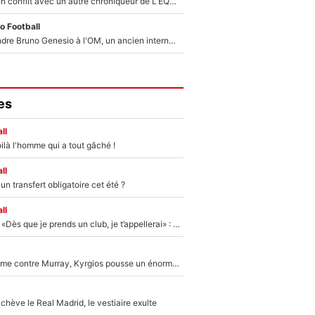
Johan Micoud en conflit avec un autre chroniqueur de L’EQUIPE du Soir : «Pendant un moment, je ne les ai pas remis ensemble dans l'émission»
o Football
Proche de rejoindre Bruno Genesio à l'OM, un ancien international français va finalement débarquer... sur RMC !
es
ll
ilà l'homme qui a tout gâché !
ll
n transfert obligatoire cet été ?
ll
Mercato - OM - «Dès que je prends un club, je t’appellerai» : La promesse de Marcelino au moment de claquer la porte
Victime de racisme contre Murray, Kyrgios pousse un énorme coup de gueule !
hève le Real Madrid, le vestiaire exulte