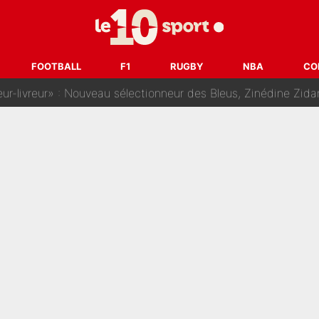
dej Pogacar : Le transfert qui effraie le peloton, «c’est la 
nq signatures en pleine crise financière : L’IA propose sept noms à l’OM po
FOOTBALL
F1
RUGBY
NBA
CO
reur» : Nouveau sélectionneur des Bleus, Zinédine Zidane s’était imaginé un av
 autre chroniqueur de L’EQUIPE du Soir : «Pendant un moment, je ne les 
enesio à l'OM, un ancien international français va finalemen