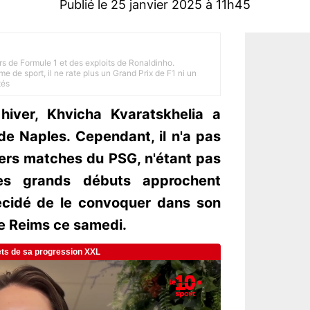
Publié le 25 janvier 2025 à 11h45
rs de Formule 1 et des exploits de Ronaldinho.
e de sport, il ne rate plus un Grand Prix de F1 ni un
tés
iver, Khvicha Kvaratskhelia a
e Naples. Cependant, il n'a pas
iers matches du PSG, n'étant pas
ses grands débuts approchent
écidé de le convoquer dans son
de Reims ce samedi.