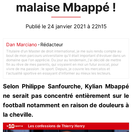
malaise Mbappé !
Publié le 24 janvier 2021 à 22h15
Dan Marciano
-
Rédacteur
Titulaire d'un Master de droit international, je me suis rendu compte au
bout de mon parcours universitaire qu'il était important d'évoluer dans un
domaine que l'on apprécie. Du jour au lendemain, j'ai décidé de mettre
fin au rêve de mes parents, qui voyaient en moi un futur avocat, pour
vivre de ma passion : le sport. Depuis, je couvre les mercatos et
l'actualité sportive en essayant d'informer au mieux les lecteurs.
Selon Philippe Sanfourche, Kylian Mbappé
ne serait pas concentré entièrement sur le
football notamment en raison de douleurs à
la cheville.