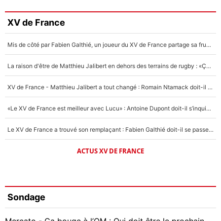
XV de France
Mis de côté par Fabien Galthié, un joueur du XV de France partage sa frustration : «ils ne me l’ont pas dit tout de suite»
La raison d'être de Matthieu Jalibert en dehors des terrains de rugby : «Ça m'atteint autant que si tu touches à un membre de ma famille»
XV de France - Matthieu Jalibert a tout changé : Romain Ntamack doit-il s’inquiéter pour sa place à un an de la Coupe du monde ?
«Le XV de France est meilleur avec Lucu» : Antoine Dupont doit-il s’inquiéter pour sa place ?
Le XV de France a trouvé son remplaçant : Fabien Galthié doit-il se passer d'Antoine Dupont ?
ACTUS XV DE FRANCE
Sondage
Mercato - Ça bouge à l’OM : Qui doit être le prochain