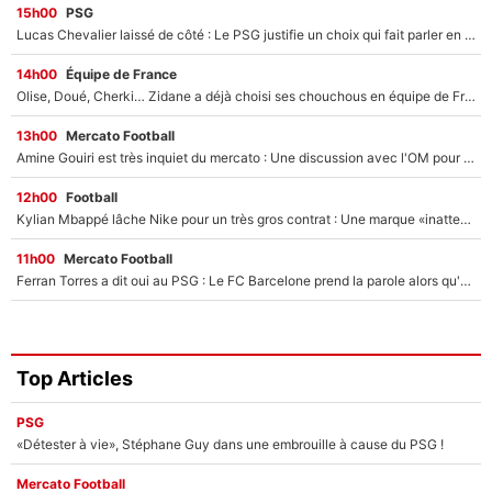
15h00
PSG
Lucas Chevalier laissé de côté : Le PSG justifie un choix qui fait parler en plein mercato
14h00
Équipe de France
Olise, Doué, Cherki… Zidane a déjà choisi ses chouchous en équipe de France ? L’IA annonce des surprises sans Kylian Mbappé !
13h00
Mercato Football
Amine Gouiri est très inquiet du mercato : Une discussion avec l'OM pour acter son transfert !
12h00
Football
Kylian Mbappé lâche Nike pour un très gros contrat : Une marque «inattendue» va frapper très fort
11h00
Mercato Football
Ferran Torres a dit oui au PSG : Le FC Barcelone prend la parole alors qu'un transfert de l'attaquant espagnol prend forme
Top Articles
PSG
«Détester à vie», Stéphane Guy dans une embrouille à cause du PSG !
Mercato Football