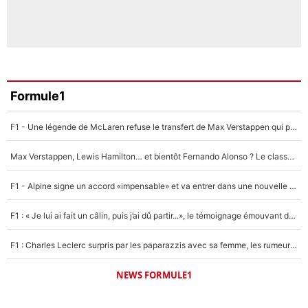
Formule1
F1 - Une légende de McLaren refuse le transfert de Max Verstappen qui pourrait «faire des vagues» et plomber l'ambiance dans l'équipe
Max Verstappen, Lewis Hamilton… et bientôt Fernando Alonso ? Le classement des pilotes les mieux payés en Formule 1 risque de changer !
F1 - Alpine signe un accord «impensable» et va entrer dans une nouvelle dimension : Grande nouvelle pour Pierre Gasly !
F1 : « Je lui ai fait un câlin, puis j’ai dû partir...», le témoignage émouvant de Max Verstappen sur sa fille
F1 : Charles Leclerc surpris par les paparazzis avec sa femme, les rumeurs étaient vraies !
NEWS FORMULE1