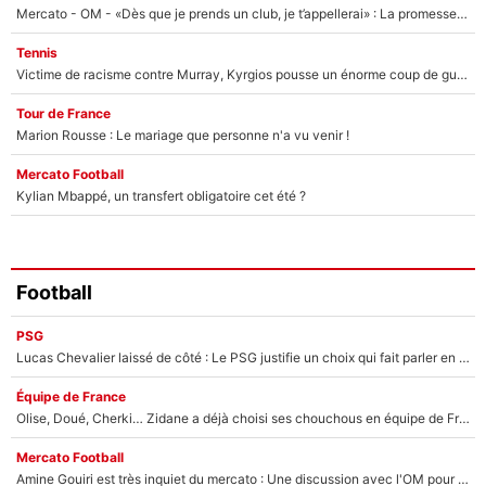
Mercato - OM - «Dès que je prends un club, je t’appellerai» : La promesse de Marcelino au moment de claquer la porte
Tennis
Victime de racisme contre Murray, Kyrgios pousse un énorme coup de gueule !
Tour de France
Marion Rousse : Le mariage que personne n'a vu venir !
Mercato Football
Kylian Mbappé, un transfert obligatoire cet été ?
Football
PSG
Lucas Chevalier laissé de côté : Le PSG justifie un choix qui fait parler en plein mercato
Équipe de France
Olise, Doué, Cherki… Zidane a déjà choisi ses chouchous en équipe de France ? L’IA annonce des surprises sans Kylian Mbappé !
Mercato Football
Amine Gouiri est très inquiet du mercato : Une discussion avec l'OM pour acter son transfert !