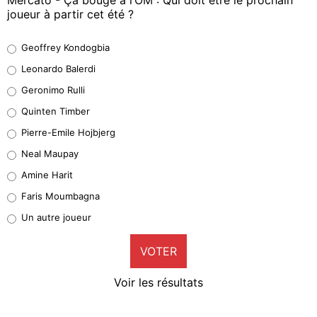
joueur à partir cet été ?
Geoffrey Kondogbia
Geoffrey Kondogbia
38%
Leonardo Balerdi
Leonardo Balerdi
Geronimo Rulli
32%
Quinten Timber
Geronimo Rulli
Pierre-Emile Hojbjerg
5%
Neal Maupay
Quinten Timber
Amine Harit
1%
Faris Moumbagna
Pierre-Emile Hojbjerg
Un autre joueur
8%
VOTER
Neal Maupay
4%
Voir les résultats
Amine Harit
3%