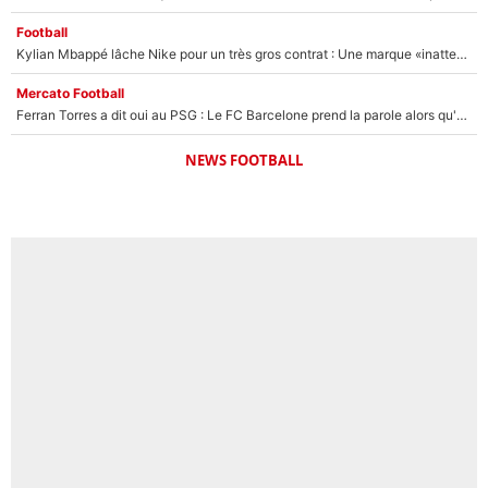
Football
Kylian Mbappé lâche Nike pour un très gros contrat : Une marque «inattendue» va frapper très fort
Mercato Football
Ferran Torres a dit oui au PSG : Le FC Barcelone prend la parole alors qu'un transfert de l'attaquant espagnol prend forme
NEWS FOOTBALL