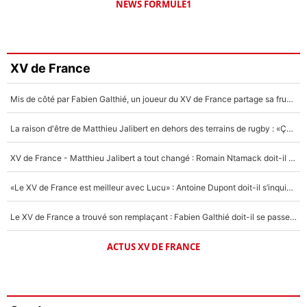
NEWS FORMULE1
XV de France
Mis de côté par Fabien Galthié, un joueur du XV de France partage sa frustration : «ils ne me l’ont pas dit tout de suite»
La raison d'être de Matthieu Jalibert en dehors des terrains de rugby : «Ça m'atteint autant que si tu touches à un membre de ma famille»
XV de France - Matthieu Jalibert a tout changé : Romain Ntamack doit-il s’inquiéter pour sa place à un an de la Coupe du monde ?
«Le XV de France est meilleur avec Lucu» : Antoine Dupont doit-il s’inquiéter pour sa place ?
Le XV de France a trouvé son remplaçant : Fabien Galthié doit-il se passer d'Antoine Dupont ?
ACTUS XV DE FRANCE