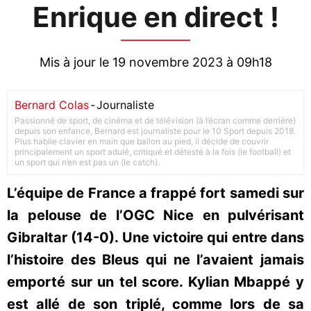
Enrique en direct !
Mis à jour le 19 novembre 2023 à 09h18
Bernard Colas
-
Journaliste
Passionné de sport, de cinéma et de télévision (à l’écran comme derrière)
depuis son enfance, Bernard est journaliste pour le 10 Sport depuis 2018.
Plus habile clavier en main que ballon au pied, il décide de couvrir
principalement un sport adulé, critiqué et détesté à la fois (le football) et
un sport qui n’en est pas un (le catch).
L’équipe de France a frappé fort samedi sur
la pelouse de l’OGC Nice en pulvérisant
Gibraltar (14-0). Une victoire qui entre dans
l’histoire des Bleus qui ne l’avaient jamais
emporté sur un tel score. Kylian Mbappé y
est allé de son triplé, comme lors de sa