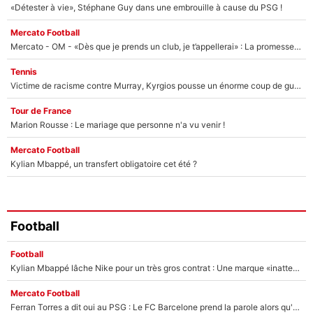
«Détester à vie», Stéphane Guy dans une embrouille à cause du PSG !
Mercato Football
Mercato - OM - «Dès que je prends un club, je t’appellerai» : La promesse de Marcelino au moment de claquer la porte
Tennis
Victime de racisme contre Murray, Kyrgios pousse un énorme coup de gueule !
Tour de France
Marion Rousse : Le mariage que personne n'a vu venir !
Mercato Football
Kylian Mbappé, un transfert obligatoire cet été ?
Football
Football
Kylian Mbappé lâche Nike pour un très gros contrat : Une marque «inattendue» va frapper très fort
Mercato Football
Ferran Torres a dit oui au PSG : Le FC Barcelone prend la parole alors qu'un transfert de l'attaquant espagnol prend forme