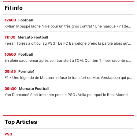
Fil info
12h00
Football
Kylian Mbappé lâche Nike pour un très gros contrat : Une marque «inattendue» va frapper très fort
11h00
Mercato Football
Ferran Torres a dit oui au PSG : Le FC Barcelone prend la parole alors qu'un transfert de l'attaquant espagnol prend forme
10h00
Football
En plein cauchemar après son transfert à l'OM, Quinten Timber raconte ses doutes après sa signature à Marseille
09h15
Formule1
F1 - Une légende de McLaren refuse le transfert de Max Verstappen qui pourrait «faire des vagues» et plomber l'ambiance dans l'équipe
09h00
Mercato Football
Yan Diomandé était trop cher pour le PSG : Voilà pourquoi le Real Madrid a accepté de payer la somme record de 140M€ pour boucler son transfert !
Top Articles
PSG