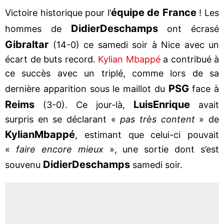
équipe de France
Victoire historique pour l’
! Les
Didier
Deschamps
hommes de
ont écrasé
Gibraltar
(14-0) ce samedi soir à Nice avec un
écart de buts record.
Kylian Mbappé
a contribué à
ce succès avec un triplé, comme lors de sa
PSG
dernière apparition sous le maillot du
face à
Reims
Luis
Enrique
(3-0). Ce jour-là,
avait
surpris en se déclarant «
pas très content
» de
Kylian
Mbappé
, estimant que celui-ci pouvait
«
faire encore mieux
», une sortie dont s’est
Didier
Deschamps
souvenu
samedi soir.