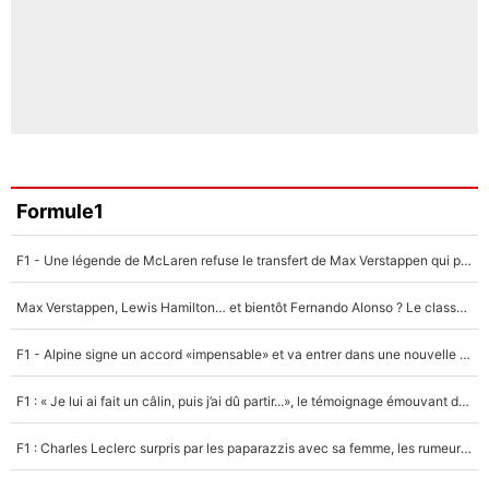
Formule1
F1 - Une légende de McLaren refuse le transfert de Max Verstappen qui pourrait «faire des vagues» et plomber l'ambiance dans l'équipe
Max Verstappen, Lewis Hamilton… et bientôt Fernando Alonso ? Le classement des pilotes les mieux payés en Formule 1 risque de changer !
F1 - Alpine signe un accord «impensable» et va entrer dans une nouvelle dimension : Grande nouvelle pour Pierre Gasly !
F1 : « Je lui ai fait un câlin, puis j’ai dû partir...», le témoignage émouvant de Max Verstappen sur sa fille
F1 : Charles Leclerc surpris par les paparazzis avec sa femme, les rumeurs étaient vraies !