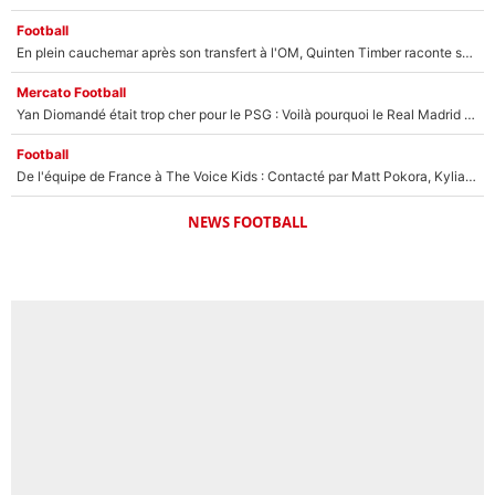
Football
En plein cauchemar après son transfert à l'OM, Quinten Timber raconte ses doutes après sa signature à Marseille
Mercato Football
Yan Diomandé était trop cher pour le PSG : Voilà pourquoi le Real Madrid a accepté de payer la somme record de 140M€ pour boucler son transfert !
Football
De l'équipe de France à The Voice Kids : Contacté par Matt Pokora, Kylian Mbappé a accepté de jouer un rôle inédit sur TF1 !
NEWS FOOTBALL