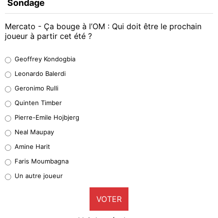
Sondage
Mercato - Ça bouge à l’OM : Qui doit être le prochain
joueur à partir cet été ?
Geoffrey Kondogbia
Geoffrey Kondogbia
38%
Leonardo Balerdi
Leonardo Balerdi
Geronimo Rulli
32%
Quinten Timber
Geronimo Rulli
Pierre-Emile Hojbjerg
5%
Neal Maupay
Quinten Timber
Amine Harit
1%
Faris Moumbagna
Pierre-Emile Hojbjerg
Un autre joueur
9%
VOTER
Neal Maupay
4%