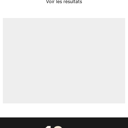
Voir les résultats
Amine Harit
3%
Faris Moumbagna
4%
Un autre joueur
5%
1676 personnes ont participé aux votes.