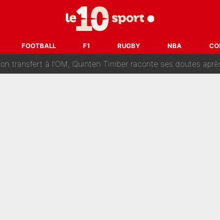
ur un très gros contrat : Une marque «inattendue» va frapper
SG : Le FC Barcelone prend la parole alors qu'un transfert de
FOOTBALL
F1
RUGBY
NBA
CO
n transfert à l'OM, Quinten Timber raconte ses doutes après
fuse le transfert de Max Verstappen qui pourrait «faire des vagues»
r le PSG : Voilà pourquoi le Real Madrid a accepté de payer la somme reco