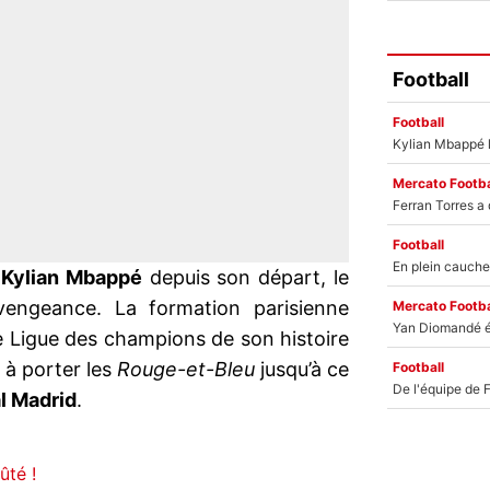
Football
Football
Mercato Footba
Football
à
Kylian Mbappé
depuis son départ, le
vengeance. La formation parisienne
Mercato Footba
e Ligue des champions de son histoire
é à porter les
Rouge-et-Bleu
jusqu’à ce
Football
l Madrid
.
ûté !