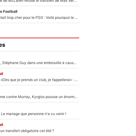
F1 - Une légende de McLaren refuse le transfert de Max Verstappen qui pourrait «faire des vagues» et plomber l'ambiance dans l'équipe
o Football
Yan Diomandé était trop cher pour le PSG : Voilà pourquoi le Real Madrid a accepté de payer la somme record de 140M€ pour boucler son transfert !
es
«Détester à vie», Stéphane Guy dans une embrouille à cause du PSG !
ll
Mercato - OM - «Dès que je prends un club, je t’appellerai» : La promesse de Marcelino au moment de claquer la porte
Victime de racisme contre Murray, Kyrgios pousse un énorme coup de gueule !
 Le mariage que personne n'a vu venir !
ll
n transfert obligatoire cet été ?