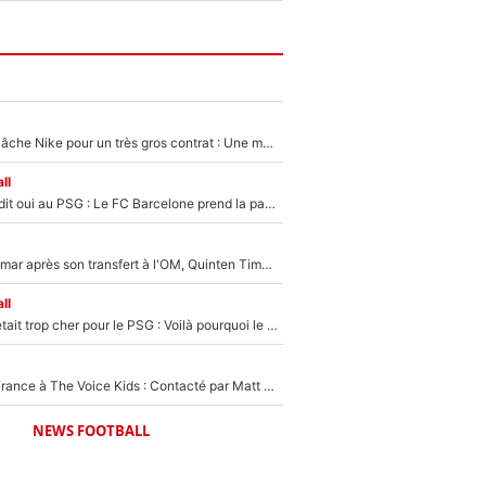
Kylian Mbappé lâche Nike pour un très gros contrat : Une marque «inattendue» va frapper très fort
ll
Ferran Torres a dit oui au PSG : Le FC Barcelone prend la parole alors qu'un transfert de l'attaquant espagnol prend forme
En plein cauchemar après son transfert à l'OM, Quinten Timber raconte ses doutes après sa signature à Marseille
ll
Yan Diomandé était trop cher pour le PSG : Voilà pourquoi le Real Madrid a accepté de payer la somme record de 140M€ pour boucler son transfert !
De l'équipe de France à The Voice Kids : Contacté par Matt Pokora, Kylian Mbappé a accepté de jouer un rôle inédit sur TF1 !
NEWS FOOTBALL