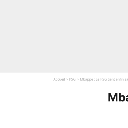
Accueil
PSG
Mbappé : Le PSG tient enfin s
Mba