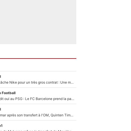
l
Kylian Mbappé lâche Nike pour un très gros contrat : Une marque «inattendue» va frapper très fort
 Football
Ferran Torres a dit oui au PSG : Le FC Barcelone prend la parole alors qu'un transfert de l'attaquant espagnol prend forme
l
En plein cauchemar après son transfert à l'OM, Quinten Timber raconte ses doutes après sa signature à Marseille
e1