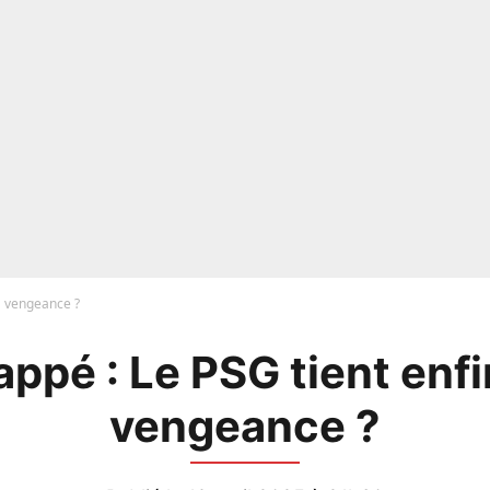
a vengeance ?
ppé : Le PSG tient enfi
vengeance ?