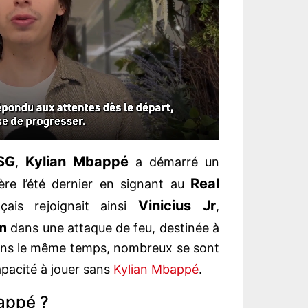
SG
Kylian Mbappé
,
a démarré un
Real
ère l’été dernier en signant au
Vinicius Jr
ançais rejoignait ainsi
,
m
dans une attaque de feu, destinée à
Dans le même temps, nombreux se sont
apacité à jouer sans
Kylian Mbappé
.
appé ?