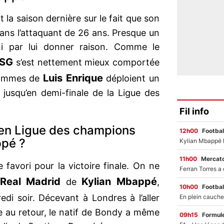
t la saison dernière sur le fait que son
 sans l’attaquant de 26 ans. Presque un
ni par lui donner raison. Comme le
SG
s’est nettement mieux comportée
Luis Enrique
hommes de
déploient un
s jusqu’en demi-finale de la Ligue des
Fil info
 en Ligue des champions
12h00
Footbal
ppé ?
11h00
Mercato
de favori pour la victoire finale. On ne
Real Madrid
Kylian Mbappé
de
,
10h00
Footbal
di soir. Décevant à Londres à l’aller
e au retour, le natif de Bondy a même
09h15
Formul