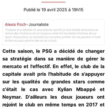
Publié le 19 avril 2025 à 19h15
Alexis Poch
-
Journaliste
Titulaire d'un Master en journalisme sportif, je suis tombé amoureux du
tennis dès l'enfance et j'ai toujours aimé lire les belles histoires de ce
sport. Aujourd'hui, je souhaite les raconter, profiter de ma passion à fond
et être au plus proche des as du circuit.
Cette saison, le PSG a décidé de changer
sa stratégie dans sa manière de gérer le
mercato et l'effectif. En effet, le club de la
capitale avait pris l'habitude de s'appuyer
sur les qualités de grandes stars comme
c'était le cas avec Kylian Mbappé et
Neymar. D'ailleurs les deux joueurs ont
rejoint le club en même temps en 2017 et