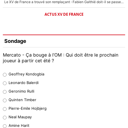
Le XV de France a trouvé son remplaçant : Fabien Galthié doit-il se passer d'Antoine Dupont ?
ACTUS XV DE FRANCE
Sondage
Mercato - Ça bouge à l’OM : Qui doit être le prochain
joueur à partir cet été ?
Geoffrey Kondogbia
Geoffrey Kondogbia
38%
Leonardo Balerdi
Leonardo Balerdi
Geronimo Rulli
32%
Quinten Timber
Geronimo Rulli
Pierre-Emile Hojbjerg
5%
Neal Maupay
Quinten Timber
Amine Harit