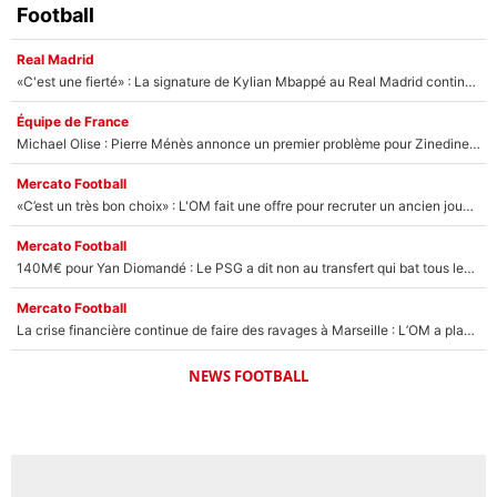
Football
Real Madrid
«C'est une fierté» : La signature de Kylian Mbappé au Real Madrid continue de régaler l'Espagne
Équipe de France
Michael Olise : Pierre Ménès annonce un premier problème pour Zinedine Zidane en équipe de France
Mercato Football
«C’est un très bon choix» : L'OM fait une offre pour recruter un ancien joueur du PSG... et c'est validé dans l'After Foot !
Mercato Football
140M€ pour Yan Diomandé : Le PSG a dit non au transfert qui bat tous les records sur le mercato
Mercato Football
La crise financière continue de faire des ravages à Marseille : L’OM a placé 12 joueurs sur le marché des transferts… et ça pourrait lui rapporter près de 100M€ !
NEWS FOOTBALL