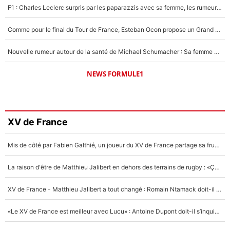
F1 : Charles Leclerc surpris par les paparazzis avec sa femme, les rumeurs étaient vraies !
Comme pour le final du Tour de France, Esteban Ocon propose un Grand Prix de Formule 1 à Paris : «Autour de l’Arc de Triomphe, ce serait génial» !
Nouvelle rumeur autour de la santé de Michael Schumacher : Sa femme Corinna sort du silence
NEWS FORMULE1
XV de France
Mis de côté par Fabien Galthié, un joueur du XV de France partage sa frustration : «ils ne me l’ont pas dit tout de suite»
La raison d'être de Matthieu Jalibert en dehors des terrains de rugby : «Ça m'atteint autant que si tu touches à un membre de ma famille»
XV de France - Matthieu Jalibert a tout changé : Romain Ntamack doit-il s’inquiéter pour sa place à un an de la Coupe du monde ?
«Le XV de France est meilleur avec Lucu» : Antoine Dupont doit-il s’inquiéter pour sa place ?