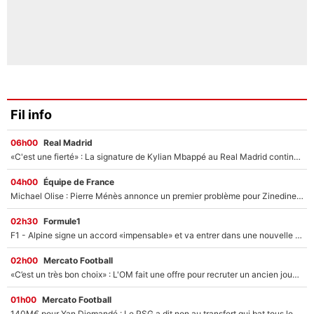
Fil info
06h00
Real Madrid
«C'est une fierté» : La signature de Kylian Mbappé au Real Madrid continue de régaler l'Espagne
04h00
Équipe de France
Michael Olise : Pierre Ménès annonce un premier problème pour Zinedine Zidane en équipe de France
02h30
Formule1
F1 - Alpine signe un accord «impensable» et va entrer dans une nouvelle dimension : Grande nouvelle pour Pierre Gasly !
02h00
Mercato Football
«C’est un très bon choix» : L'OM fait une offre pour recruter un ancien joueur du PSG... et c'est validé dans l'After Foot !
01h00
Mercato Football
140M€ pour Yan Diomandé : Le PSG a dit non au transfert qui bat tous les records sur le mercato