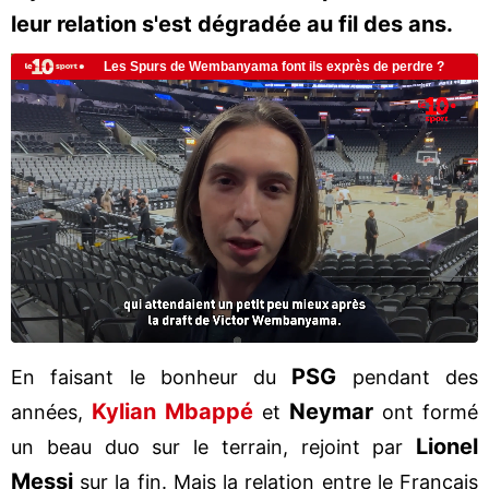
leur relation s'est dégradée au fil des ans.
PSG
En faisant le bonheur du
pendant des
Kylian Mbappé
Neymar
années,
et
ont formé
Lionel
un beau duo sur le terrain, rejoint par
Messi
sur la fin. Mais la relation entre le Français