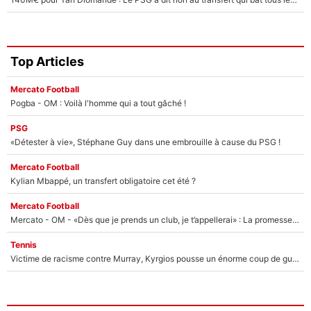
Top Articles
Mercato Football
Pogba - OM : Voilà l'homme qui a tout gâché !
PSG
«Détester à vie», Stéphane Guy dans une embrouille à cause du PSG !
Mercato Football
Kylian Mbappé, un transfert obligatoire cet été ?
Mercato Football
Mercato - OM - «Dès que je prends un club, je t’appellerai» : La promesse de Marcelino au moment de claquer la porte
Tennis
Victime de racisme contre Murray, Kyrgios pousse un énorme coup de gueule !