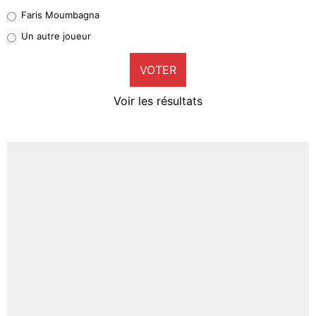
1%
Faris Moumbagna
Pierre-Emile Hojbjerg
Un autre joueur
9%
VOTER
Neal Maupay
4%
Voir les résultats
Amine Harit
3%
Faris Moumbagna
5%
Un autre joueur
5%
1545 personnes ont participé aux votes.