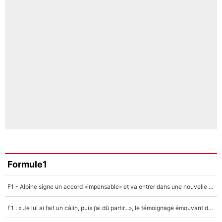
Formule1
F1 - Alpine signe un accord «impensable» et va entrer dans une nouvelle dimension : Grande nouvelle pour Pierre Gasly !
F1 : « Je lui ai fait un câlin, puis j’ai dû partir...», le témoignage émouvant de Max Verstappen sur sa fille