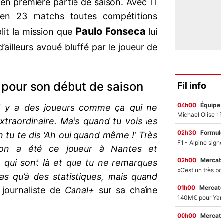
en première partie de saison. Avec 11
 en 23 matchs toutes compétitions
Paulo Fonseca
lit la mission que
lui
d’ailleurs avoué bluffé par le joueur de
 pour son début de saison
Fil info
04h00
Équipe
il y a des joueurs comme ça qui ne
xtraordinaire. Mais quand tu vois les
02h30
Formul
son tu te dis ‘Ah oui quand même !’ Très
son a été ce joueur à Nantes et
02h00
Mercat
s qui sont là et que tu ne remarques
s qu’à des statistiques, mais quand
01h00
Mercato
 journaliste de
Canal+
sur sa chaîne
00h00
Mercat