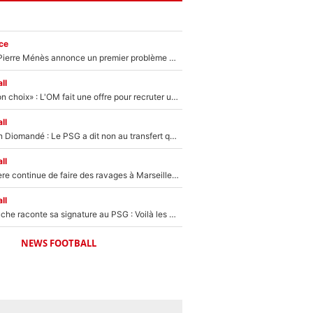
ce
Michael Olise : Pierre Ménès annonce un premier problème pour Zinedine Zidane en équipe de France
ll
«C’est un très bon choix» : L'OM fait une offre pour recruter un ancien joueur du PSG... et c'est validé dans l'After Foot !
ll
140M€ pour Yan Diomandé : Le PSG a dit non au transfert qui bat tous les records sur le mercato
ll
La crise financière continue de faire des ravages à Marseille : L’OM a placé 12 joueurs sur le marché des transferts… et ça pourrait lui rapporter près de 100M€ !
ll
Maghnes Akliouche raconte sa signature au PSG : Voilà les coulisses de son transfert de rêve à 50M€
NEWS FOOTBALL