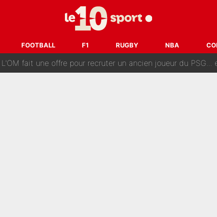
ès annonce un premier problème pour Zinedine Zidane en éq
 «impensable» et va entrer dans une nouvelle dimension : Gra
FOOTBALL
F1
RUGBY
NBA
CO
L'OM fait une offre pour recruter un ancien joueur du PSG... et
Le PSG a dit non au transfert qui bat tous les records sur 
e des ravages à Marseille : L’OM a placé 12 joueurs sur le marché des transferts… 