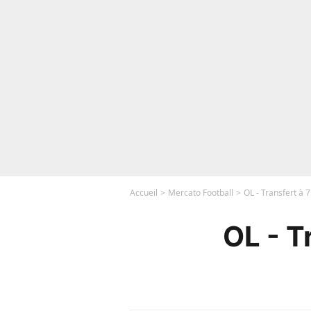
Accueil
Mercato Football
OL - Transfert à 7
OL - T