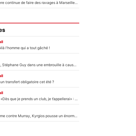
La crise financière continue de faire des ravages à Marseille : L’OM a placé 12 joueurs sur le marché des transferts… et ça pourrait lui rapporter près de 100M€ !
es
ll
ilà l'homme qui a tout gâché !
«Détester à vie», Stéphane Guy dans une embrouille à cause du PSG !
ll
n transfert obligatoire cet été ?
ll
Mercato - OM - «Dès que je prends un club, je t’appellerai» : La promesse de Marcelino au moment de claquer la porte
Victime de racisme contre Murray, Kyrgios pousse un énorme coup de gueule !