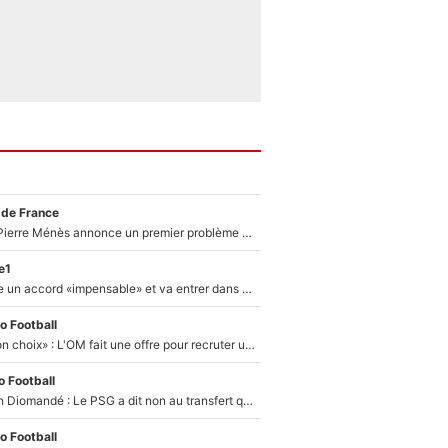
 de France
Michael Olise : Pierre Ménès annonce un premier problème pour Zinedine Zidane en équipe de France
e1
F1 - Alpine signe un accord «impensable» et va entrer dans une nouvelle dimension : Grande nouvelle pour Pierre Gasly !
o Football
«C’est un très bon choix» : L'OM fait une offre pour recruter un ancien joueur du PSG... et c'est validé dans l'After Foot !
 Football
140M€ pour Yan Diomandé : Le PSG a dit non au transfert qui bat tous les records sur le mercato
o Football