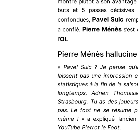
montré plutôt à son avantage 
buts et 5 passes décisives
Pavel Sulc
confondues,
remp
Pierre Ménès
a confié.
s’est 
OL
l’
.
Pierre Ménès hallucine
«
Pavel Sulc ? Je pense qu’
laissent pas une impression e
statistiques à la fin de la sai
longtemps, Adrien Thomas
Strasbourg. Tu as des joueur
pas. Le foot ne se résume pa
même !
» a expliqué l’ancien
YouTube Pierrot le Foot
.