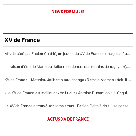
NEWS FORMULE1
XV de France
Mis de côté par Fabien Galthié, un joueur du XV de France partage sa frustration : «ils ne me l’ont pas dit tout de suite»
La raison d'être de Matthieu Jalibert en dehors des terrains de rugby : «Ça m'atteint autant que si tu touches à un membre de ma famille»
XV de France - Matthieu Jalibert a tout changé : Romain Ntamack doit-il s’inquiéter pour sa place à un an de la Coupe du monde ?
«Le XV de France est meilleur avec Lucu» : Antoine Dupont doit-il s’inquiéter pour sa place ?
Le XV de France a trouvé son remplaçant : Fabien Galthié doit-il se passer d'Antoine Dupont ?
ACTUS XV DE FRANCE