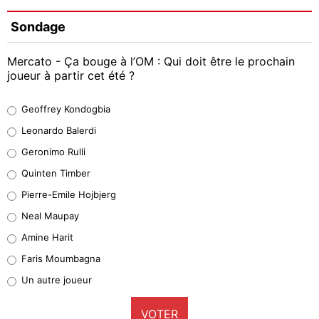
Sondage
Mercato - Ça bouge à l’OM : Qui doit être le prochain
joueur à partir cet été ?
Geoffrey Kondogbia
Geoffrey Kondogbia
38%
Leonardo Balerdi
Leonardo Balerdi
Geronimo Rulli
32%
Quinten Timber
Geronimo Rulli
Pierre-Emile Hojbjerg
5%
Neal Maupay
Quinten Timber
Amine Harit
1%
Faris Moumbagna
Pierre-Emile Hojbjerg
Un autre joueur
9%
VOTER
Neal Maupay