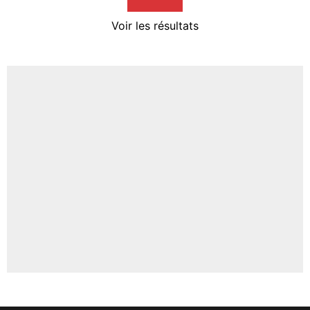
4%
Voir les résultats
Amine Harit
3%
Faris Moumbagna
5%
Un autre joueur
5%
1553 personnes ont participé aux votes.