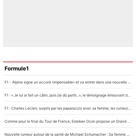
Formule1
F1 - Alpine signe un accord «impensable» et va entrer dans une nouvelle dimension : Grande nouvelle pour Pierre Gasly !
F1 : « Je lui ai fait un câlin, puis j’ai dû partir...», le témoignage émouvant de Max Verstappen sur sa fille
F1 : Charles Leclerc surpris par les paparazzis avec sa femme, les rumeurs étaient vraies !
Comme pour le final du Tour de France, Esteban Ocon propose un Grand Prix de Formule 1 à Paris : «Autour de l’Arc de Triomphe, ce serait génial» !
Nouvelle rumeur autour de la santé de Michael Schumacher : Sa femme Corinna sort du silence