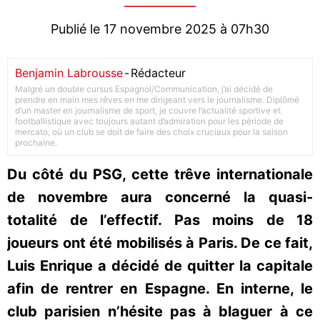
Publié le 17 novembre 2025 à 07h30
Benjamin Labrousse
-
Rédacteur
Malgré un double cursus Espagnol/Communication, j’ai décidé de
prendre en main mes rêves en me dirigeant vers le journalisme. Diplômé
d’un master en journalisme de sport, je couvre l’actualité sportive et
footballistique avec toujours autant d’admiration pour les période de
mercato, où un club se doit de faire des choix cruciaux pour la saison
prochaine.
Du côté du PSG, cette trêve internationale
de novembre aura concerné la quasi-
totalité de l’effectif. Pas moins de 18
joueurs ont été mobilisés à Paris. De ce fait,
Luis Enrique a décidé de quitter la capitale
afin de rentrer en Espagne. En interne, le
club parisien n’hésite pas à blaguer à ce