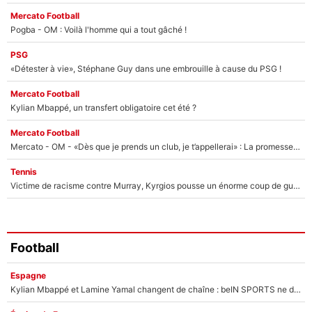
Mercato Football
Pogba - OM : Voilà l'homme qui a tout gâché !
PSG
«Détester à vie», Stéphane Guy dans une embrouille à cause du PSG !
Mercato Football
Kylian Mbappé, un transfert obligatoire cet été ?
Mercato Football
Mercato - OM - «Dès que je prends un club, je t’appellerai» : La promesse de Marcelino au moment de claquer la porte
Tennis
Victime de racisme contre Murray, Kyrgios pousse un énorme coup de gueule !
Football
Espagne
Kylian Mbappé et Lamine Yamal changent de chaîne : beIN SPORTS ne digère pas cette décision historique et prédit un fiasco pour la Liga