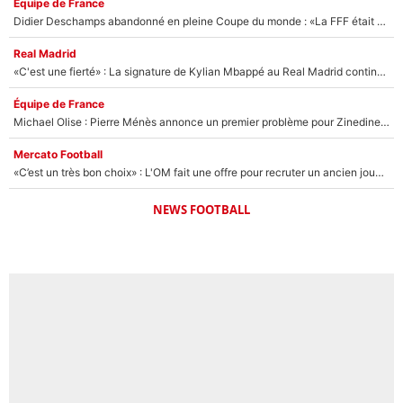
Équipe de France
Didier Deschamps abandonné en pleine Coupe du monde : «La FFF était déjà passée à Zinedine Zidane»
Real Madrid
«C'est une fierté» : La signature de Kylian Mbappé au Real Madrid continue de régaler l'Espagne
Équipe de France
Michael Olise : Pierre Ménès annonce un premier problème pour Zinedine Zidane en équipe de France
Mercato Football
«C’est un très bon choix» : L'OM fait une offre pour recruter un ancien joueur du PSG... et c'est validé dans l'After Foot !
NEWS FOOTBALL